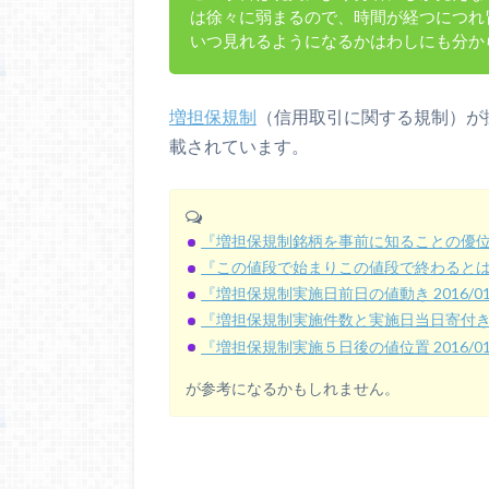
は徐々に弱まるので、時間が経つにつれ
いつ見れるようになるかはわしにも分か
増担保規制
（信用取引に関する規制）が
載されています。
『増担保規制銘柄を事前に知ることの優
『この値段で始まりこの値段で終わると
『増担保規制実施日前日の値動き 2016/01～
『増担保規制実施件数と実施日当日寄付きの値位
『増担保規制実施５日後の値位置 2016/01～
が参考になるかもしれません。