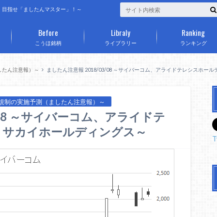
、目指せ「ましたんマスター」！～
Before
Libraly
Ranking
こうほ銘柄
ライブラリー
ランキング
したん注意報）～
ましたん注意報 2018/03/08 ～サイバーコム、アライドテレシスホ
規制の実施予測（ましたん注意報）～
3/08 ～サイバーコム、アライドテ
、サカイホールディングス～
T