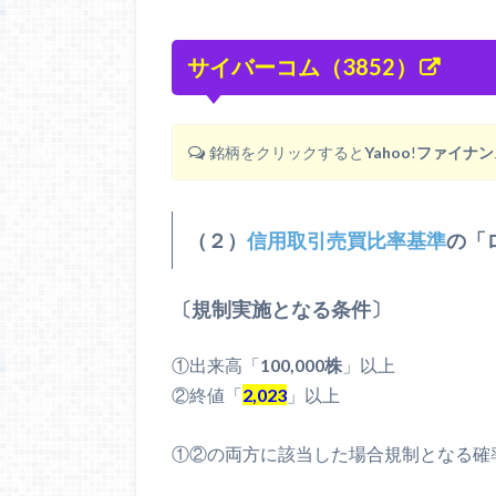
サイバーコム（3852）
銘柄をクリックすると
Yahoo
!
ファイナン
（２）
信用取引売買比率基準
の「
〔規制実施となる条件〕
①出来高「
100,000株
」以上
②終値「
2,023
」以上
①②の両方に該当した場合規制となる確