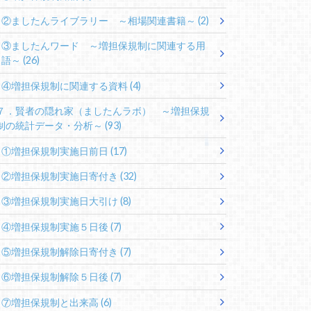
②ましたんライブラリー ～相場関連書籍～
(2)
③ましたんワード ～増担保規制に関連する用
語～
(26)
④増担保規制に関連する資料
(4)
７．賢者の隠れ家（ましたんラボ） ～増担保規
制の統計データ・分析～
(93)
①増担保規制実施日前日
(17)
②増担保規制実施日寄付き
(32)
③増担保規制実施日大引け
(8)
④増担保規制実施５日後
(7)
⑤増担保規制解除日寄付き
(7)
⑥増担保規制解除５日後
(7)
⑦増担保規制と出来高
(6)