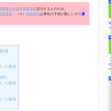
信用取引売買比率基準
に該当するもののみ。
転率基準
、（４）
特例基準
は事前の予測が難しいので
原
表示
]
ロ」に該当
35）
ロ」に該当
ロ」に該当