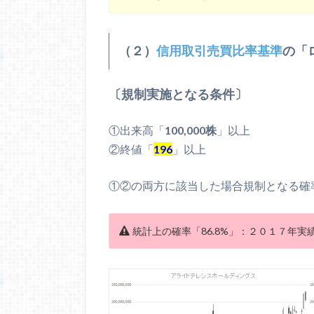
（２）
信用取引売買比率基準
の「
〔規制実施となる条件〕
①出来高「
100,000株
」以上
②終値「
196
」以上
①②の両方に該当した場合規制となる確
統計上の確率「86.8%」：２０１７年実