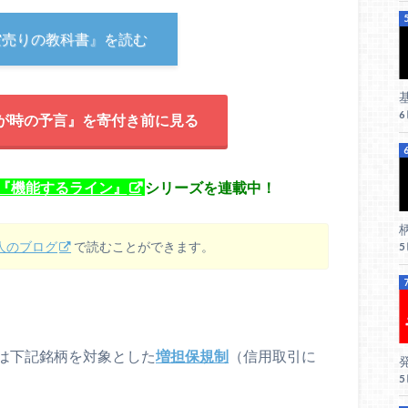
空売りの教科書』を読む
が時の予言』を寄付き前に見る
『機能するライン』
シリーズを連載中！
柄
人のブログ
で読むことができます。
は下記銘柄を対象とした
増担保規制
（信用取引に