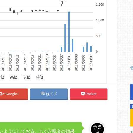
Google+
はてブ
Pocket
いようにしておる。じゃが呪文の効果
1