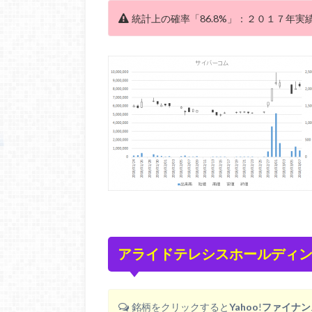
統計上の確率「86.8%」：２０１７年実
アライドテレシスホールディング
銘柄をクリックすると
Yahoo
!
ファイナン