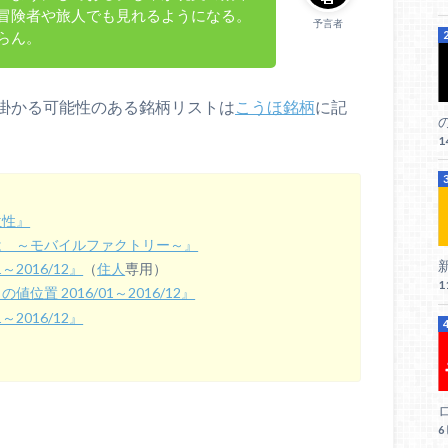
冒険者や旅人でも見れるようになる。
予言者
らん。
掛かる可能性のある銘柄リストは
こうほ銘柄
に記
1
位性』
は ～モバイルファクトリー～』
新
2016/12』
（
住人
専用）
1
置 2016/01～2016/12』
2016/12』
ロ