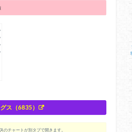
績
ス（6835）
ス
のチャートが別タブで開きます。