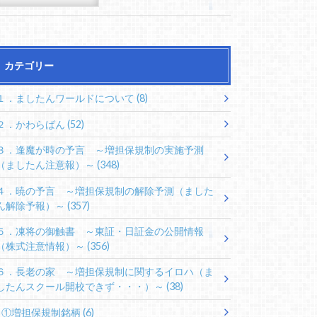
カテゴリー
１．ましたんワールドについて
(8)
２．かわらばん
(52)
３．逢魔が時の予言 ～増担保規制の実施予測
（ましたん注意報）～
(348)
４．暁の予言 ～増担保規制の解除予測（ました
ん解除予報）～
(357)
５．凍将の御触書 ～東証・日証金の公開情報
（株式注意情報）～
(356)
６．長老の家 ～増担保規制に関するイロハ（ま
したんスクール開校できず・・・）～
(38)
①増担保規制銘柄
(6)