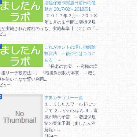
増担保規制実施日前日の値
動き 2017/02～2018/01
２０１７年２月～２０１８
年１月の１年間に増担保規
制が実施された銘柄のうち、実施基準【（２）の「...
5ビュー
これがホントの増し担解除
投資法 ～優位性はココに
ある！～
『長老のお宝 ～究極の増
し担リーチ投資法～』 『増担保規制の本質 ～増し
担を使いこなす賢い利用...
5ビュー
主要カテゴリー一覧
１．ましたんワールドにつ
いて ２．かわらばん ３．逢
魔が時の予言 ～増担保規
制の実施予測（ましたん注
意報）...
4ビュー