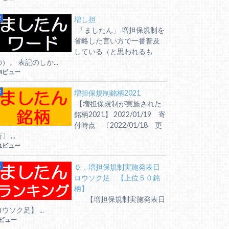
増し担
「ましたん」 増担保規制を
省略した言い方で一番普及
している（と思われるも
の）。 表記のしか...
4ビュー
増担保規制銘柄2021
【増担保規制が実施された
銘柄2021】 2022/01/19 寄
付時点 〔2022/01/18 更
〕 ...
1ビュー
０．増担保規制実施発表日
ロウソク足 【上位５０銘
柄】
【増担保規制実施発表日
ウソク足】 ...
6ビュー