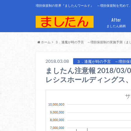
増担保規制の世界『ましたんワールド』 ～増担保規制を究めて
After
ましたん銘柄
ホーム
３．逢魔が時の予言 ～増担保規制の実施予測（ま
2018.03.08
３．逢魔が時の予言 ～増担保
ましたん注意報 2018/0
レシスホールディングス