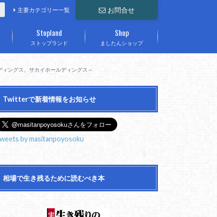
お問合せ
主要カテゴリー一覧
Stopland
Shop
ストップランド
ましたんショップ
ールディングス、サカイホールディングス～
Twitterで新着情報をお知らせ
weets by masitanpoyosoku
相場で生き残るために読むべき本