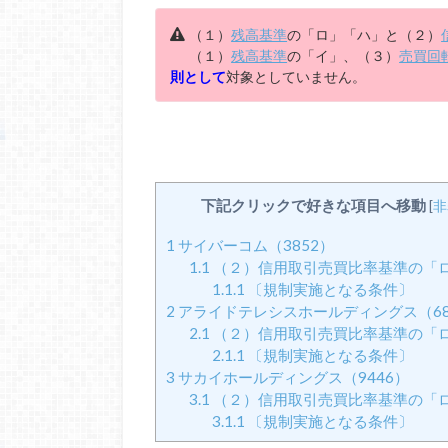
（１）
残高基準
の「ロ」「ハ」と（２）
（１）
残高基準
の「イ」、（３）
売買回
則として
対象としていません。
下記クリックで好きな項目へ移動
[
非
1
サイバーコム（3852）
1.1
（２）信用取引売買比率基準の「
1.1.1
〔規制実施となる条件〕
2
アライドテレシスホールディングス（68
2.1
（２）信用取引売買比率基準の「
2.1.1
〔規制実施となる条件〕
3
サカイホールディングス（9446）
3.1
（２）信用取引売買比率基準の「
3.1.1
〔規制実施となる条件〕