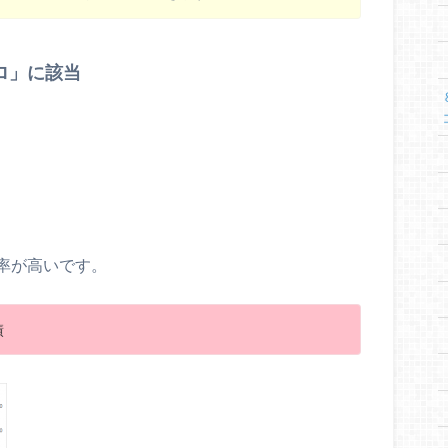
ロ」に該当
率が高いです。
績