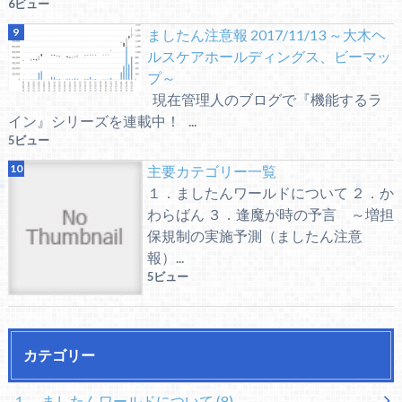
6ビュー
ましたん注意報 2017/11/13 ～大木ヘ
ルスケアホールディングス、ビーマッ
プ～
現在管理人のブログで『機能するラ
イン』シリーズを連載中！ ...
5ビュー
主要カテゴリー一覧
１．ましたんワールドについて ２．か
わらばん ３．逢魔が時の予言 ～増担
保規制の実施予測（ましたん注意
報）...
5ビュー
カテゴリー
１．ましたんワールドについて
(8)