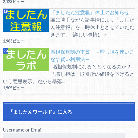
2,123ビュー
『ましたん注意報』休止のお知らせ
誠に勝手ながら諸事情により『ました
ん注意報』を一時休止とさせていただ
きます。 詳しい事情は下...
1,983ビュー
増担保規制の本質 ～増し担を使いこ
なす賢い利用法～
増担保規制になるとどうなるのか？
「増し担は、取引所の値段を下げると
いう意思表示。だから暴落...
1,905ビュー
『ましたんワールド』に入る
Username or Email