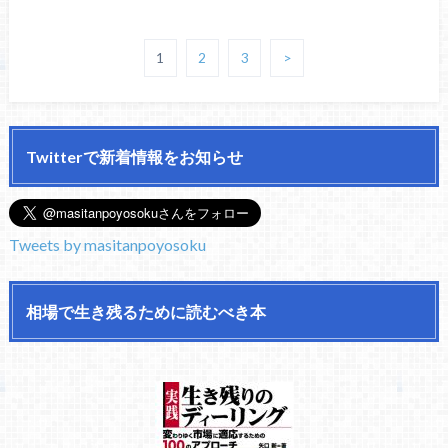
1
2
3
>
Twitterで新着情報をお知らせ
Tweets by masitanpoyosoku
相場で生き残るために読むべき本