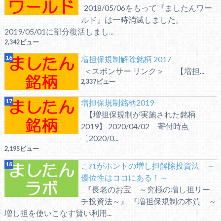
2018/05/06をもって『ましたんワー
ルド』は一時消滅しました。
2019/05/01に部分復活しまし...
2,342ビュー
増担保規制解除銘柄 2017
＜スポンサー リンク＞ 【増担...
2,337ビュー
増担保規制銘柄2019
【増担保規制が実施された銘柄
2019】 2020/04/02 寄付時点
〔2020/0...
2,195ビュー
これがホントの増し担解除投資法 ～
優位性はココにある！～
『長老のお宝 ～究極の増し担リー
チ投資法～』 『増担保規制の本質 ～
増し担を使いこなす賢い利用...