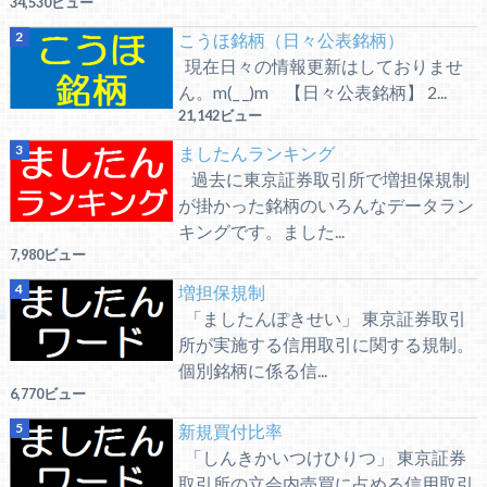
34,530ビュー
こうほ銘柄（日々公表銘柄）
現在日々の情報更新はしておりませ
ん。m(_ _)m 【日々公表銘柄】 2...
21,142ビュー
ましたんランキング
過去に東京証券取引所で増担保規制
が掛かった銘柄のいろんなデータラン
キングです。ました...
7,980ビュー
増担保規制
「ましたんぽきせい」 東京証券取引
所が実施する信用取引に関する規制。
個別銘柄に係る信...
6,770ビュー
新規買付比率
「しんきかいつけひりつ」 東京証券
取引所の立会内売買に占める信用取引