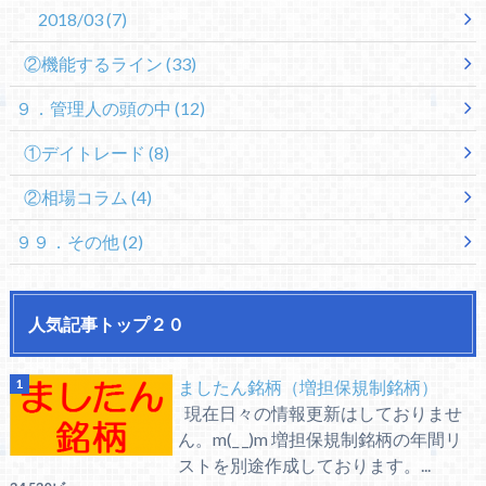
2018/03
(7)
②機能するライン
(33)
９．管理人の頭の中
(12)
①デイトレード
(8)
②相場コラム
(4)
９９．その他
(2)
人気記事トップ２０
ましたん銘柄（増担保規制銘柄）
現在日々の情報更新はしておりませ
ん。m(_ _)m 増担保規制銘柄の年間リ
ストを別途作成しております。...