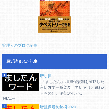
管理人のブログ記事
最近読まれた記事
増し担
「ましたん」 増担保規制を省略した
言い方で一番普及している（と思われ
るもの）。 表記のしか...
14ビュー
増担保規制銘柄2020