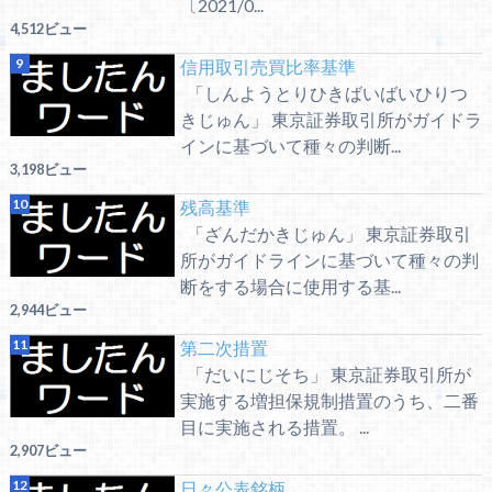
〔2021/0...
4,512ビュー
信用取引売買比率基準
「しんようとりひきばいばいひりつ
きじゅん」 東京証券取引所がガイドラ
インに基づいて種々の判断...
3,198ビュー
残高基準
「ざんだかきじゅん」 東京証券取引
所がガイドラインに基づいて種々の判
断をする場合に使用する基...
2,944ビュー
第二次措置
「だいにじそち」 東京証券取引所が
実施する増担保規制措置のうち、二番
目に実施される措置。 ...
2,907ビュー
日々公表銘柄