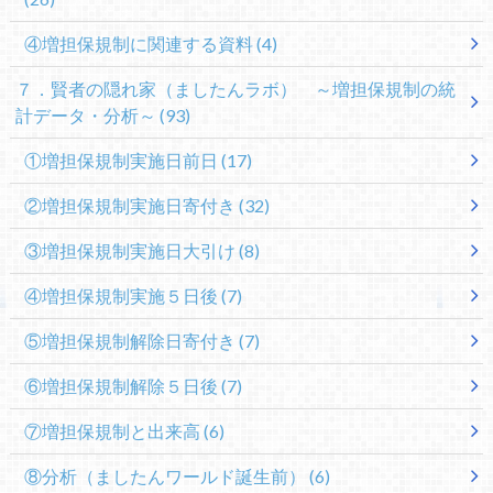
④増担保規制に関連する資料
(4)
７．賢者の隠れ家（ましたんラボ） ～増担保規制の統
計データ・分析～
(93)
①増担保規制実施日前日
(17)
②増担保規制実施日寄付き
(32)
③増担保規制実施日大引け
(8)
④増担保規制実施５日後
(7)
⑤増担保規制解除日寄付き
(7)
⑥増担保規制解除５日後
(7)
⑦増担保規制と出来高
(6)
⑧分析（ましたんワールド誕生前）
(6)