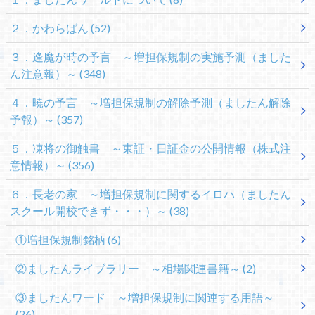
２．かわらばん
(52)
３．逢魔が時の予言 ～増担保規制の実施予測（ました
ん注意報）～
(348)
４．暁の予言 ～増担保規制の解除予測（ましたん解除
予報）～
(357)
５．凍将の御触書 ～東証・日証金の公開情報（株式注
意情報）～
(356)
６．長老の家 ～増担保規制に関するイロハ（ましたん
スクール開校できず・・・）～
(38)
①増担保規制銘柄
(6)
②ましたんライブラリー ～相場関連書籍～
(2)
③ましたんワード ～増担保規制に関連する用語～
(26)