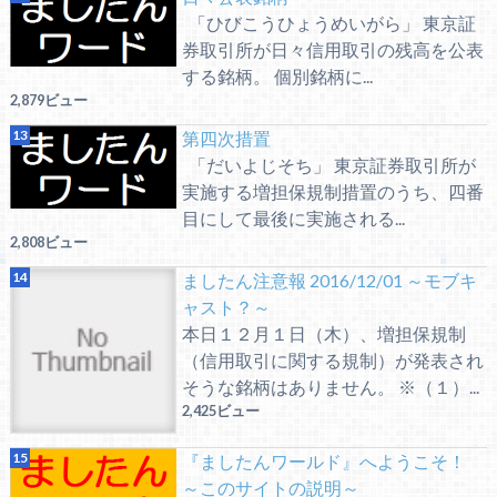
「ひびこうひょうめいがら」 東京証
券取引所が日々信用取引の残高を公表
する銘柄。 個別銘柄に...
2,879ビュー
第四次措置
「だいよじそち」 東京証券取引所が
実施する増担保規制措置のうち、四番
目にして最後に実施される...
2,808ビュー
ましたん注意報 2016/12/01 ～モブキ
ャスト？～
本日１２月１日（木）、増担保規制
（信用取引に関する規制）が発表され
そうな銘柄はありません。 ※（１）...
2,425ビュー
『ましたんワールド』へようこそ！
～このサイトの説明～