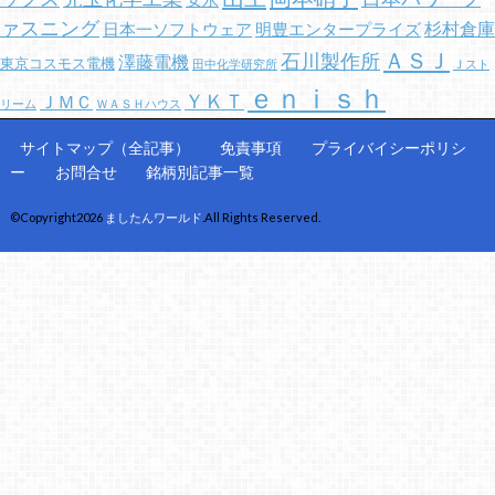
ァスニング
杉村倉庫
日本一ソフトウェア
明豊エンタープライズ
ＡＳＪ
石川製作所
澤藤電機
東京コスモス電機
田中化学研究所
Ｊスト
ｅｎｉｓｈ
ＹＫＴ
ＪＭＣ
リーム
ＷＡＳＨハウス
サイトマップ（全記事）
免責事項
プライバイシーポリシ
ー
お問合せ
銘柄別記事一覧
©Copyright2026
ましたんワールド
.All Rights Reserved.