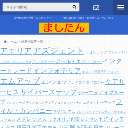
増担保規制の世界『ましたんワールド』 ～増担保規制を究めて、目指せ「ましたんマスタ
ー」！～
お問合せ
ホーム
銘柄別記事一覧
アズジェント
アエリア
アセンテック
アライドテレ
インタ
アール・エス・シー
アルメディオ
シスホールディングス
インフォテリア
ートレード
エヌエフ回路設計ブロック
エムアップ
ケアサ
エンシュウ
グレイステクノロジー
サイバーステップ
ービス
ジーエヌアイグルー
フ
プ
ビーマップ
ソルクシーズ
ディジタルメディアプロフェッショナル
ニチダイ
ィル・カンパニー
フジプレアム
プレシジョン・システム・サイエン
メドレックス
五洋インテ
ラクオリア創薬
レナウン
マルコ
ス
山王
岡本硝子
ックス
児玉化学工業
日本パワーフ
安永