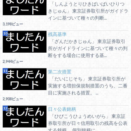
「しんようとりひきばいばいひりつ
きじゅん」 東京証券取引所がガイドラ
インに基づいて種々の判断...
3,198ビュー
残高基準
「ざんだかきじゅん」 東京証券取引
所がガイドラインに基づいて種々の判
断をする場合に使用する基...
2,944ビュー
第二次措置
「だいにじそち」 東京証券取引所が
実施する増担保規制措置のうち、二番
目に実施される措置。 ...
2,908ビュー
日々公表銘柄
「ひびこうひょうめいがら」 東京証
券取引所が日々信用取引の残高を公表
する銘柄。 個別銘柄に...