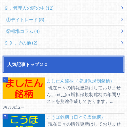
９．管理人の頭の中
(12)
①デイトレード
(8)
②相場コラム
(4)
９９．その他
(2)
人気記事トップ２０
ましたん銘柄（増担保規制銘柄）
現在日々の情報更新はしておりませ
ん。m(_ _)m 増担保規制銘柄の年間リ
ストを別途作成しております。...
34,530ビュー
こうほ銘柄（日々公表銘柄）
現在日々の情報更新はしておりませ