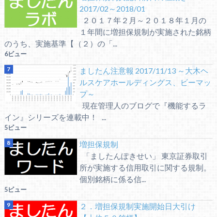
2017/02～2018/01
２０１７年２月～２０１８年１月の
１年間に増担保規制が実施された銘柄
のうち、実施基準【（２）の「...
6ビュー
ましたん注意報 2017/11/13 ～大木ヘ
ルスケアホールディングス、ビーマッ
プ～
現在管理人のブログで『機能するラ
イン』シリーズを連載中！ ...
5ビュー
増担保規制
「ましたんぽきせい」 東京証券取引
所が実施する信用取引に関する規制。
個別銘柄に係る信...
5ビュー
２．増担保規制実施開始日大引け