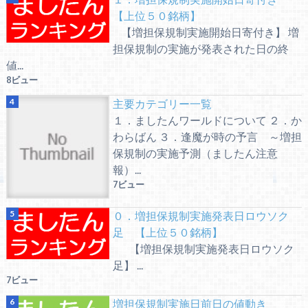
【上位５０銘柄】
【増担保規制実施開始日寄付き】 増
担保規制の実施が発表された日の終
値...
8ビュー
主要カテゴリー一覧
１．ましたんワールドについて ２．か
わらばん ３．逢魔が時の予言 ～増担
保規制の実施予測（ましたん注意
報）...
7ビュー
０．増担保規制実施発表日ロウソク
足 【上位５０銘柄】
【増担保規制実施発表日ロウソク
足】 ...
7ビュー
増担保規制実施日前日の値動き