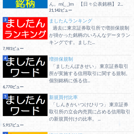
ん。m(_ _)m 【日々公表銘柄】 2...
21,142ビュー
ましたんランキング
過去に東京証券取引所で増担保規制
が掛かった銘柄のいろんなデータラン
キングです。ました...
7,981ビュー
増担保規制
「ましたんぽきせい」 東京証券取引
所が実施する信用取引に関する規制。
個別銘柄に係る信...
6,770ビュー
新規買付比率
「しんきかいつけひりつ」 東京証券
取引所の立会内売買に占める信用取引
の新規買付けの比率。 ...
5,917ビュー