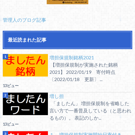
管理人のブログ記事
最近読まれた記事
増担保規制銘柄2021
【増担保規制が実施された銘柄
2021】 2022/01/19 寄付時点
〔2022/01/18 更新〕 ...
13ビュー
増し担
「ましたん」 増担保規制を省略した
言い方で一番普及している（と思われ
るもの）。 表記のしか...
13ビュー
１．増担保規制実施開始日寄付き