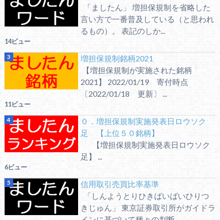
「ましたん」 増担保規制を省略した
言い方で一番普及している（と思われ
るもの）。 表記のしか...
14ビュー
増担保規制銘柄2021
【増担保規制が実施された銘柄
2021】 2022/01/19 寄付時点
〔2022/01/18 更新〕 ...
11ビュー
０．増担保規制実施発表日ロウソク
足 【上位５０銘柄】
【増担保規制実施発表日ロウソク
足】 ...
6ビュー
信用取引売買比率基準
「しんようとりひきばいばいひりつ
きじゅん」 東京証券取引所がガイドラ
インに基づいて種々の判断...