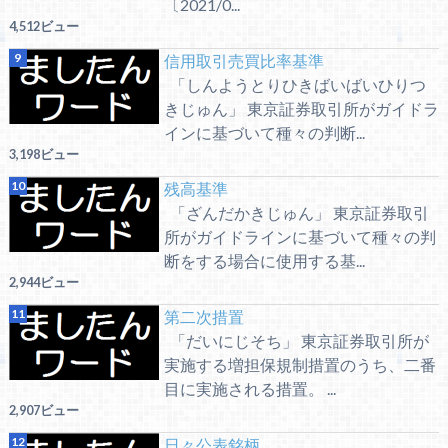
〔2021/0...
4,512ビュー
信用取引売買比率基準
「しんようとりひきばいばいひりつ
きじゅん」 東京証券取引所がガイドラ
インに基づいて種々の判断...
3,198ビュー
残高基準
「ざんだかきじゅん」 東京証券取引
所がガイドラインに基づいて種々の判
断をする場合に使用する基...
2,944ビュー
第二次措置
「だいにじそち」 東京証券取引所が
実施する増担保規制措置のうち、二番
目に実施される措置。 ...
2,907ビュー
日々公表銘柄