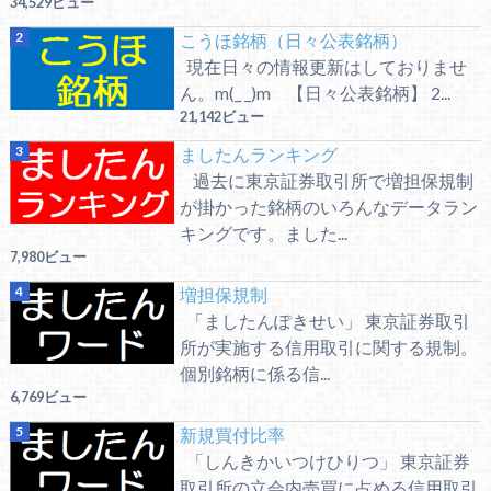
34,529ビュー
こうほ銘柄（日々公表銘柄）
現在日々の情報更新はしておりませ
ん。m(_ _)m 【日々公表銘柄】 2...
21,142ビュー
ましたんランキング
過去に東京証券取引所で増担保規制
が掛かった銘柄のいろんなデータラン
キングです。ました...
7,980ビュー
増担保規制
「ましたんぽきせい」 東京証券取引
所が実施する信用取引に関する規制。
個別銘柄に係る信...
6,769ビュー
新規買付比率
「しんきかいつけひりつ」 東京証券
取引所の立会内売買に占める信用取引