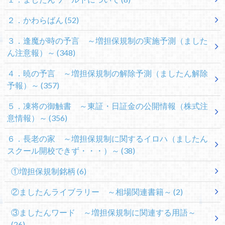
２．かわらばん
(52)
３．逢魔が時の予言 ～増担保規制の実施予測（ました
ん注意報）～
(348)
４．暁の予言 ～増担保規制の解除予測（ましたん解除
予報）～
(357)
５．凍将の御触書 ～東証・日証金の公開情報（株式注
意情報）～
(356)
６．長老の家 ～増担保規制に関するイロハ（ましたん
スクール開校できず・・・）～
(38)
①増担保規制銘柄
(6)
②ましたんライブラリー ～相場関連書籍～
(2)
③ましたんワード ～増担保規制に関連する用語～
(26)