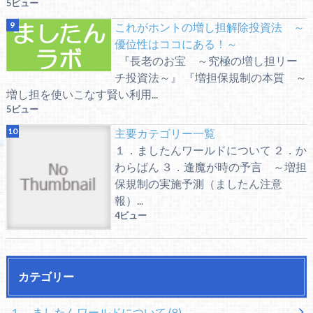
5ビュー
これがホントの増し担解除投資法 ～
優位性はココにある！～
『長老のお宝 ～究極の増し担リー
チ投資法～』 『増担保規制の本質 ～
増し担を使いこなす賢い利用...
5ビュー
主要カテゴリー一覧
１．ましたんワールドについて ２．か
わらばん ３．逢魔が時の予言 ～増担
保規制の実施予測（ましたん注意
報）...
4ビュー
カテゴリー
１．ましたんワールドについて
(8)