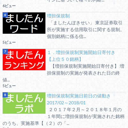
6ビュー
増担保規制
「ましたんぽきせい」 東京証券取引
所が実施する信用取引に関する規制。
個別銘柄に係る信...
5ビュー
１．増担保規制実施開始日寄付き
【上位５０銘柄】
【増担保規制実施開始日寄付き】 増
担保規制の実施が発表された日の終
値...
5ビュー
増担保規制実施日前日の値動き
2017/02～2018/01
２０１７年２月～２０１８年１月の
１年間に増担保規制が実施された銘柄
のうち、実施基準【（２）の「...