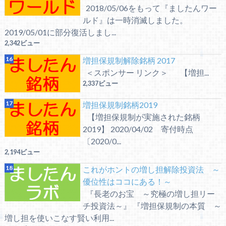
2018/05/06をもって『ましたんワー
ルド』は一時消滅しました。
2019/05/01に部分復活しまし...
2,342ビュー
増担保規制解除銘柄 2017
＜スポンサー リンク＞ 【増担...
2,337ビュー
増担保規制銘柄2019
【増担保規制が実施された銘柄
2019】 2020/04/02 寄付時点
〔2020/0...
2,194ビュー
これがホントの増し担解除投資法 ～
優位性はココにある！～
『長老のお宝 ～究極の増し担リー
チ投資法～』 『増担保規制の本質 ～
増し担を使いこなす賢い利用...