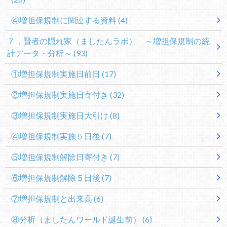
④増担保規制に関連する資料
(4)
７．賢者の隠れ家（ましたんラボ） ～増担保規制の統
計データ・分析～
(93)
①増担保規制実施日前日
(17)
②増担保規制実施日寄付き
(32)
③増担保規制実施日大引け
(8)
④増担保規制実施５日後
(7)
⑤増担保規制解除日寄付き
(7)
⑥増担保規制解除５日後
(7)
⑦増担保規制と出来高
(6)
⑧分析（ましたんワールド誕生前）
(6)