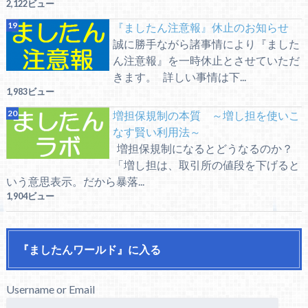
2,122ビュー
『ましたん注意報』休止のお知らせ
誠に勝手ながら諸事情により『ました
ん注意報』を一時休止とさせていただ
きます。 詳しい事情は下...
1,983ビュー
増担保規制の本質 ～増し担を使いこ
なす賢い利用法～
増担保規制になるとどうなるのか？
「増し担は、取引所の値段を下げると
いう意思表示。だから暴落...
1,904ビュー
『ましたんワールド』に入る
Username or Email