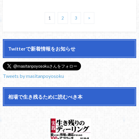
1
2
3
>
Twitterで新着情報をお知らせ
Tweets by masitanpoyosoku
相場で生き残るために読むべき本