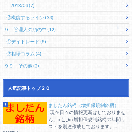
2018/03
(7)
②機能するライン
(33)
９．管理人の頭の中
(12)
①デイトレード
(8)
②相場コラム
(4)
９９．その他
(2)
人気記事トップ２０
ましたん銘柄（増担保規制銘柄）
現在日々の情報更新はしておりませ
ん。m(_ _)m 増担保規制銘柄の年間リ
ストを別途作成しております。...