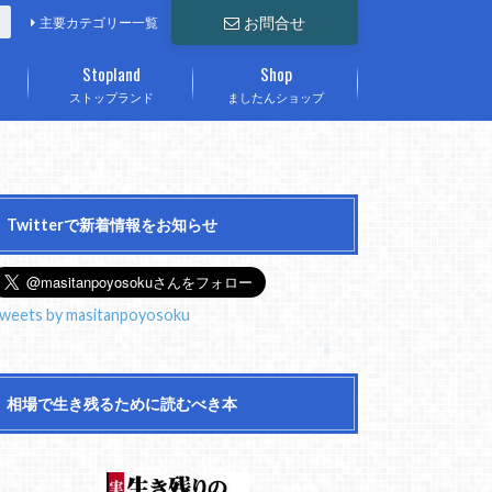
お問合せ
主要カテゴリー一覧
Stopland
Shop
ストップランド
ましたんショップ
Twitterで新着情報をお知らせ
weets by masitanpoyosoku
相場で生き残るために読むべき本