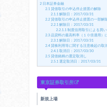
2
日本証券金融
2.1
貸借取引の申込停止措置の解除
2.1.1
解除日：2017/03/31
2.2
貸借取引の申込停止措置の一部解
2.2.1
解除日：2017/03/31
2.2.1.1
制度信用取引による買い
2.3
品貸料の最高料率（１０倍適用）
2.3.1
解除日：2017/03/31
2.4
貸株利用等に関する注意喚起の取
2.4.1
取消日：2017/03/30
2.5
貸借銘柄の選定取消し
2.5.1
選定取消日：2017/03/31
東京証券取引所
新規上場