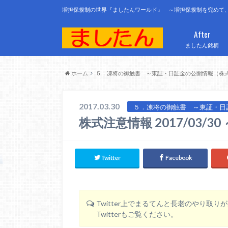
増担保規制の世界『ましたんワールド』 ～増担保規制を究めて
After
ましたん銘柄
ホーム
５．凍将の御触書 ～東証・日証金の公開情報（株
2017.03.30
５．凍将の御触書 ～東証・日
株式注意情報 2017/03
Twitter
Facebook
Twitter上でまるてんと長老のやり取
Twitterもご覧ください。