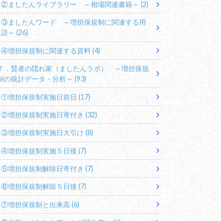
②ましたんライブラリー ～相場関連書籍～
(2)
③ましたんワード ～増担保規制に関連する用
語～
(26)
④増担保規制に関連する資料
(4)
７．賢者の隠れ家（ましたんラボ） ～増担保規
制の統計データ・分析～
(93)
①増担保規制実施日前日
(17)
②増担保規制実施日寄付き
(32)
③増担保規制実施日大引け
(8)
④増担保規制実施５日後
(7)
⑤増担保規制解除日寄付き
(7)
⑥増担保規制解除５日後
(7)
⑦増担保規制と出来高
(6)