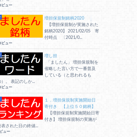
3ビュー
増担保規制銘柄2020
【増担保規制が実施された
銘柄2020】 2021/02/05 寄
付時点 〔2021/0...
3ビュー
増し担
「ましたん」 増担保規制を
省略した言い方で一番普及
している（と思われるも
の）。 表記のしか...
3ビュー
１．増担保規制実施開始日
寄付き 【上位５０銘柄】
【増担保規制実施開始日寄
付き】 増担保規制の実施が
発表された日の終値...
7ビュー