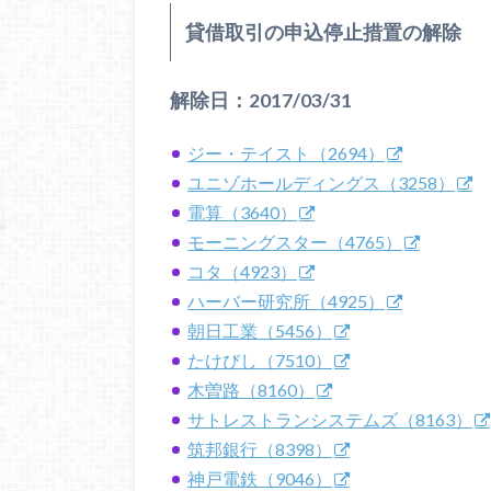
貸借取引の申込停止措置の解除
解除日：2017/03/31
ジー・テイスト（2694）
ユニゾホールディングス（3258）
電算（3640）
モーニングスター（4765）
コタ（4923）
ハーバー研究所（4925）
朝日工業（5456）
たけびし（7510）
木曽路（8160）
サトレストランシステムズ（8163）
筑邦銀行（8398）
神戸電鉄（9046）