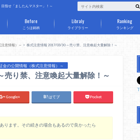
、目指せ「ましたんマスター」！～
Before
Libraly
Ranking
こうほ銘柄
ライブラリー
ランキング
式注意情報）～
株式注意情報 2017/03/30 ～売り禁、注意喚起大量解除！～
証金の公開情報（株式注意情報）～
/30 ～売り禁、注意喚起大量解除！～
T
Google+
はてブ
Pocket
りがあります。その続きの場合もあるので良かったら