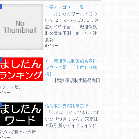
主要カテゴリー一覧
１．ましたんワールドにつ
いて ２．かわらばん ３．逢
魔が時の予言 ～増担保規
制の実施予測（ましたん注
意報）...
6ビュー
０．増担保規制実施発表日
ロウソク足 【上位５０銘
柄】
【増担保規制実施発表日
ウソク足】 ...
6ビュー
信用取引売買比率基準
「しんようとりひきばいば
いひりつきじゅん」 東京証
券取引所がガイドラインに
基づいて種々の判断...
6ビュー