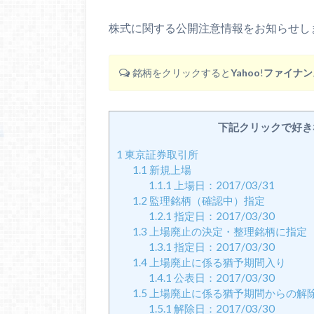
株式に関する公開注意情報をお知らせし
銘柄をクリックすると
Yahoo
!
ファイナン
下記クリックで好き
1
東京証券取引所
1.1
新規上場
1.1.1
上場日：2017/03/31
1.2
監理銘柄（確認中）指定
1.2.1
指定日：2017/03/30
1.3
上場廃止の決定・整理銘柄に指定
1.3.1
指定日：2017/03/30
1.4
上場廃止に係る猶予期間入り
1.4.1
公表日：2017/03/30
1.5
上場廃止に係る猶予期間からの解
1.5.1
解除日：2017/03/30