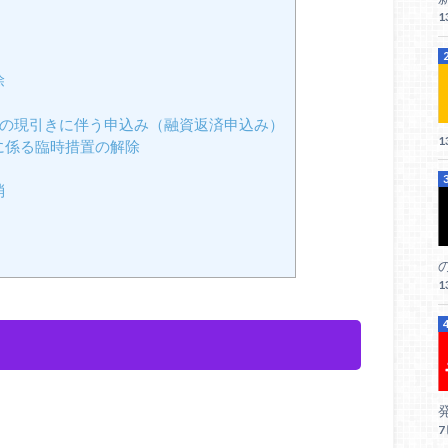
1
除
の現引きに伴う申込み（融資返済申込み）
1
に係る臨時措置の解除
消
1