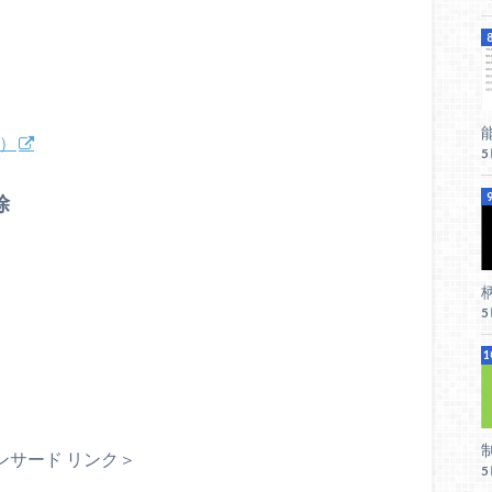
0）
除
柄
ンサード リンク＞