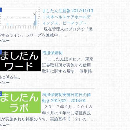
ましたん注意報 2017/11/13
～大木ヘルスケアホールデ
ィングス、ビーマップ～
現在管理人のブログで『機
能するライン』シリーズを連載中！ ...
5ビュー
増担保規制
「ましたんぽきせい」 東京
証券取引所が実施する信用
取引に関する規制。 個別銘
に係る信...
5ビュー
増担保規制実施日前日の値
動き 2017/02～2018/01
２０１７年２月～２０１８
年１月の１年間に増担保規
制が実施された銘柄のうち、実施基準【（２）の「...
5ビュー