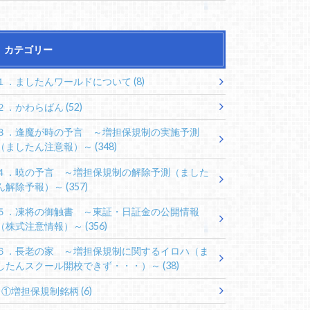
カテゴリー
１．ましたんワールドについて
(8)
２．かわらばん
(52)
３．逢魔が時の予言 ～増担保規制の実施予測
（ましたん注意報）～
(348)
４．暁の予言 ～増担保規制の解除予測（ました
ん解除予報）～
(357)
５．凍将の御触書 ～東証・日証金の公開情報
（株式注意情報）～
(356)
６．長老の家 ～増担保規制に関するイロハ（ま
したんスクール開校できず・・・）～
(38)
①増担保規制銘柄
(6)