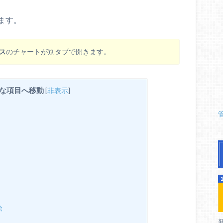
ます。
ス
のチャートが別タブで開きます。
な項目へ移動
[
非表示
]
除
新