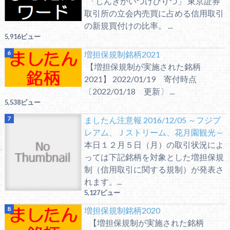
「しんきかいつけひりつ」 東京証券
取引所の立会内売買に占める信用取引
の新規買付けの比率。 ...
5,916ビュー
増担保規制銘柄2021
【増担保規制が実施された銘柄
2021】 2022/01/19 寄付時点
〔2022/01/18 更新〕 ...
5,538ビュー
ましたん注意報 2016/12/05 ～フジプ
レアム、Ｊストリーム、花月園観光～
本日１２月５日（月）の取引状況によ
っては下記銘柄を対象とした増担保規
制（信用取引に関する規制）が発表さ
れます。...
5,127ビュー
増担保規制銘柄2020
【増担保規制が実施された銘柄