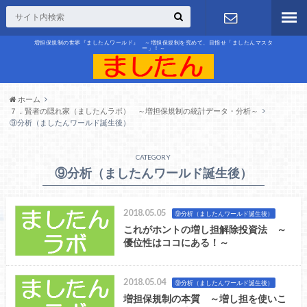
増担保規制の世界『ましたんワールド』 ～増担保規制を究めて、目指せ「ましたんマスタ
ー」！～
お問合せ
ホーム
７．賢者の隠れ家（ましたんラボ） ～増担保規制の統計データ・分析～
⑨分析（ましたんワールド誕生後）
CATEGORY
⑨分析（ましたんワールド誕生後）
2018.05.05
⑨分析（ましたんワールド誕生後）
これがホントの増し担解除投資法 ～
優位性はココにある！～
2018.05.04
⑨分析（ましたんワールド誕生後）
増担保規制の本質 ～増し担を使いこ