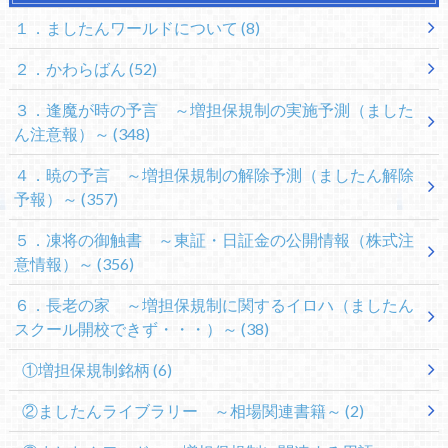
１．ましたんワールドについて
(8)
２．かわらばん
(52)
３．逢魔が時の予言 ～増担保規制の実施予測（ました
ん注意報）～
(348)
４．暁の予言 ～増担保規制の解除予測（ましたん解除
予報）～
(357)
５．凍将の御触書 ～東証・日証金の公開情報（株式注
意情報）～
(356)
６．長老の家 ～増担保規制に関するイロハ（ましたん
スクール開校できず・・・）～
(38)
①増担保規制銘柄
(6)
②ましたんライブラリー ～相場関連書籍～
(2)