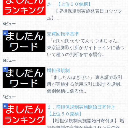
足 【上位５０銘柄】
【増担保規制実施発表日ロウソク
足】 ...
6ビュー
売買回転率基準
「ばいばいかいてんりつきじゅん」
東京証券取引所がガイドラインに基づ
いて種々の判断をする場合...
6ビュー
増担保規制
「ましたんぽきせい」 東京証券取引
所が実施する信用取引に関する規制。
個別銘柄に係る信...
5ビュー
１．増担保規制実施開始日寄付き
【上位５０銘柄】
【増担保規制実施開始日寄付き】 増
担保規制の実施が発表された日の終