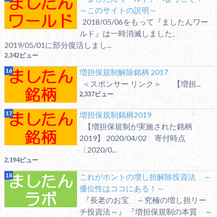
～このサイトの説明～
2018/05/06をもって『ましたんワー
ルド』は一時消滅しました。
2019/05/01に部分復活しまし...
2,342ビュー
増担保規制解除銘柄 2017
＜スポンサー リンク＞ 【増担...
2,337ビュー
増担保規制銘柄2019
【増担保規制が実施された銘柄
2019】 2020/04/02 寄付時点
〔2020/0...
2,194ビュー
これがホントの増し担解除投資法 ～
優位性はココにある！～
『長老のお宝 ～究極の増し担リー
チ投資法～』 『増担保規制の本質 ～