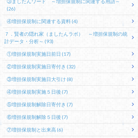
③ましたんワード ～増担保規制に関連する用語～
(26)
④増担保規制に関連する資料
(4)
７．賢者の隠れ家（ましたんラボ） ～増担保規制の統
計データ・分析～
(93)
①増担保規制実施日前日
(17)
②増担保規制実施日寄付き
(32)
③増担保規制実施日大引け
(8)
④増担保規制実施５日後
(7)
⑤増担保規制解除日寄付き
(7)
⑥増担保規制解除５日後
(7)
⑦増担保規制と出来高
(6)