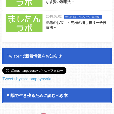
なす賢い利用法～
2018.05.02
⑨分析（ましたんワールド誕生後）
長老のお宝 ～究極の増し担リーチ投
資法～
Twitterで新着情報をお知らせ
Tweets by masitanpoyosoku
相場で生き残るために読むべき本