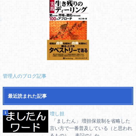
管理人のブログ記事
最近読まれた記事
増し担
「ましたん」 増担保規制を省略した
言い方で一番普及している（と思われ
るもの）。 表記のしか...