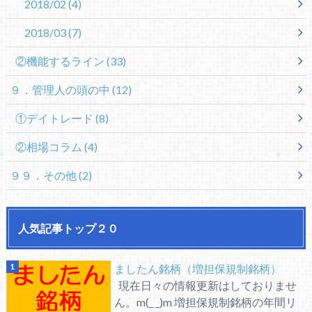
2018/02
(4)
2018/03
(7)
②機能するライン
(33)
９．管理人の頭の中
(12)
①デイトレード
(8)
②相場コラム
(4)
９９．その他
(2)
人気記事トップ２０
ましたん銘柄（増担保規制銘柄）
現在日々の情報更新はしておりませ
ん。m(_ _)m 増担保規制銘柄の年間リ