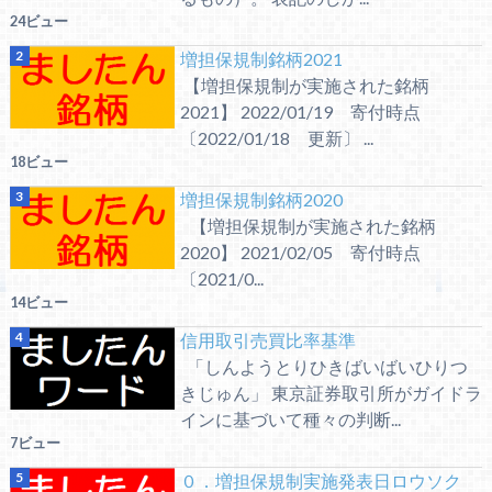
24ビュー
増担保規制銘柄2021
【増担保規制が実施された銘柄
2021】 2022/01/19 寄付時点
〔2022/01/18 更新〕 ...
18ビュー
増担保規制銘柄2020
【増担保規制が実施された銘柄
2020】 2021/02/05 寄付時点
〔2021/0...
14ビュー
信用取引売買比率基準
「しんようとりひきばいばいひりつ
きじゅん」 東京証券取引所がガイドラ
インに基づいて種々の判断...
7ビュー
０．増担保規制実施発表日ロウソク