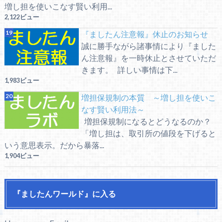
増し担を使いこなす賢い利用...
2,122ビュー
『ましたん注意報』休止のお知らせ
誠に勝手ながら諸事情により『ました
ん注意報』を一時休止とさせていただ
きます。 詳しい事情は下...
1,983ビュー
増担保規制の本質 ～増し担を使いこ
なす賢い利用法～
増担保規制になるとどうなるのか？
「増し担は、取引所の値段を下げると
いう意思表示。だから暴落...
1,904ビュー
『ましたんワールド』に入る