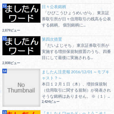
日々公表銘柄
「ひびこうひょうめいがら」 東京証
券取引所が日々信用取引の残高を公表
する銘柄。 個別銘柄に...
2,879ビュー
第四次措置
「だいよじそち」 東京証券取引所が
実施する増担保規制措置のうち、四番
目にして最後に実施される...
2,808ビュー
ましたん注意報 2016/12/01 ～モブキ
ャスト？～
本日１２月１日（木）、増担保規制
（信用取引に関する規制）が発表され
そうな銘柄はありません。 ※（１）...
2,424ビュー
『ましたんワールド』へようこそ！