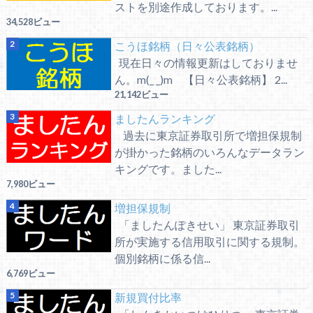
ストを別途作成しております。...
34,528ビュー
こうほ銘柄（日々公表銘柄）
現在日々の情報更新はしておりませ
ん。m(_ _)m 【日々公表銘柄】 2...
21,142ビュー
ましたんランキング
過去に東京証券取引所で増担保規制
が掛かった銘柄のいろんなデータラン
キングです。ました...
7,980ビュー
増担保規制
「ましたんぽきせい」 東京証券取引
所が実施する信用取引に関する規制。
個別銘柄に係る信...
6,769ビュー
新規買付比率