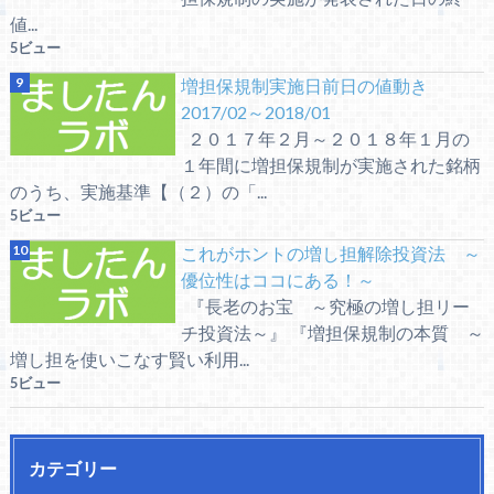
値...
5ビュー
増担保規制実施日前日の値動き
2017/02～2018/01
２０１７年２月～２０１８年１月の
１年間に増担保規制が実施された銘柄
のうち、実施基準【（２）の「...
5ビュー
これがホントの増し担解除投資法 ～
優位性はココにある！～
『長老のお宝 ～究極の増し担リー
チ投資法～』 『増担保規制の本質 ～
増し担を使いこなす賢い利用...
5ビュー
カテゴリー