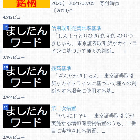
2020】 2021/02/05 寄付時点
〔2021/0...
4,512ビュー
信用取引売買比率基準
「しんようとりひきばいばいひりつ
きじゅん」 東京証券取引所がガイドラ
インに基づいて種々の判断...
3,198ビュー
残高基準
「ざんだかきじゅん」 東京証券取引
所がガイドラインに基づいて種々の判
断をする場合に使用する基...
2,944ビュー
第二次措置
「だいにじそち」 東京証券取引所が
実施する増担保規制措置のうち、二番
目に実施される措置。 ...
2,907ビュー