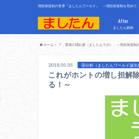
増担保規制の世界『ましたんワールド』 ～増担保規制を究めて
After
ましたん銘柄
ホーム
７．賢者の隠れ家（ましたんラボ） ～増担保規制
2018.05.05
⑨分析（ましたんワールド誕生
これがホントの増し担解
る！～