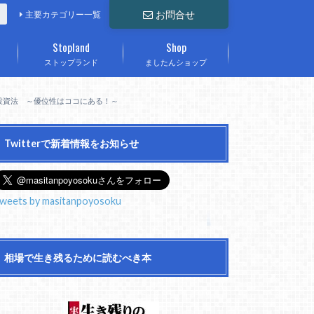
お問合せ
主要カテゴリー一覧
Stopland
Shop
ストップランド
ましたんショップ
投資法 ～優位性はココにある！～
Twitterで新着情報をお知らせ
weets by masitanpoyosoku
相場で生き残るために読むべき本