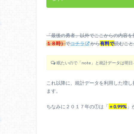
「最後の勇者」以外でここからの内容を
１８時）
で
コチラ
から
有料で
読むこと
眠たいので「note」と統計データは明
これ以降に、統計データを利用した増し
ます。
ちなみに２０１７年の①は「
＋0.99%
」