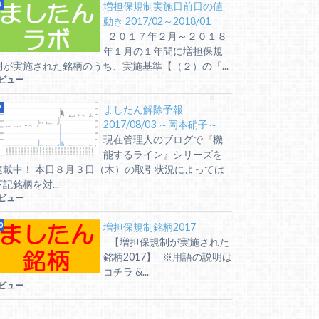
増担保規制実施日前日の値
動き 2017/02～2018/01
２０１７年２月～２０１８
年１月の１年間に増担保規
制が実施された銘柄のうち、実施基準【（２）の「...
5ビュー
ましたん解除予報
2017/08/03 ～岡本硝子～
現在管理人のブログで『機
能するライン』シリーズを
連載中！ 本日８月３日（木）の取引状況によっては
下記銘柄を対...
5ビュー
増担保規制銘柄2017
【増担保規制が実施された
銘柄2017】 ※用語の説明は
コチラ &...
5ビュー