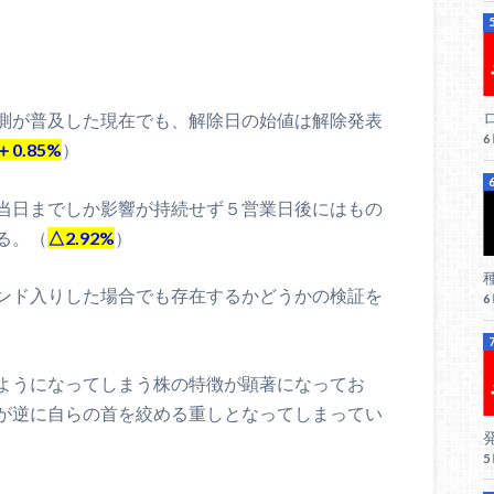
ロ
測が普及した現在でも、解除日の始値は解除発表
＋0.85%
）
当日までしか影響が持続せず５営業日後にはもの
る。（
△2.92%
）
ンド入りした場合でも存在するかどうかの検証を
ようになってしまう株の特徴が顕著になってお
が逆に自らの首を絞める重しとなってしまってい