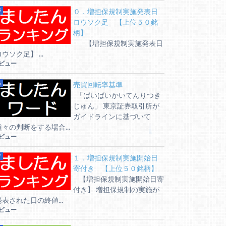
０．増担保規制実施発表日
ロウソク足 【上位５０銘
柄】
【増担保規制実施発表日
ウソク足】 ...
6ビュー
売買回転率基準
「ばいばいかいてんりつき
じゅん」 東京証券取引所が
ガイドラインに基づいて
種々の判断をする場合...
6ビュー
１．増担保規制実施開始日
寄付き 【上位５０銘柄】
【増担保規制実施開始日寄
付き】 増担保規制の実施が
発表された日の終値...
5ビュー