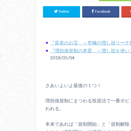
Twitter
Facebook
『長老のお宝 ～究極の増し担リーチ
『増担保規制の本質 ～増し担を使い
2018/05/04
さあいよいよ最後の１つ！
増担保規制にまつわる投資法で一番ポピ
われる。
本来であれば「規制開始」と「規制解除