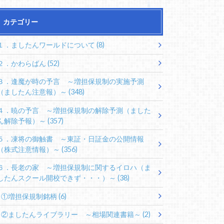
カテゴリー
１．ましたんワールドについて
(8)
２．かわらばん
(52)
３．逢魔が時の予言 ～増担保規制の実施予測
（ましたん注意報）～
(348)
４．暁の予言 ～増担保規制の解除予測（ました
ん解除予報）～
(357)
５．凍将の御触書 ～東証・日証金の公開情報
（株式注意情報）～
(356)
６．長老の家 ～増担保規制に関するイロハ（ま
したんスクール開校できず・・・）～
(38)
①増担保規制銘柄
(6)
②ましたんライブラリー ～相場関連書籍～
(2)