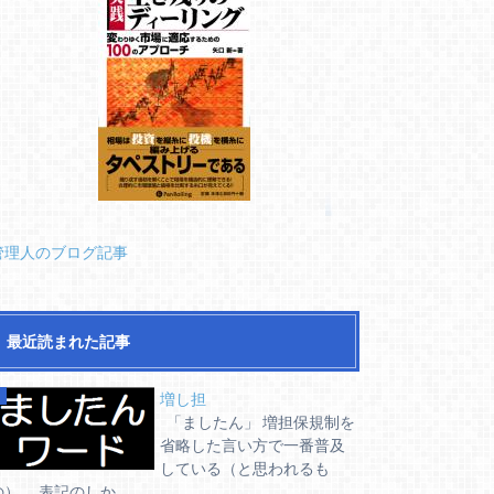
管理人のブログ記事
最近読まれた記事
増し担
「ましたん」 増担保規制を
省略した言い方で一番普及
している（と思われるも
の）。 表記のしか...