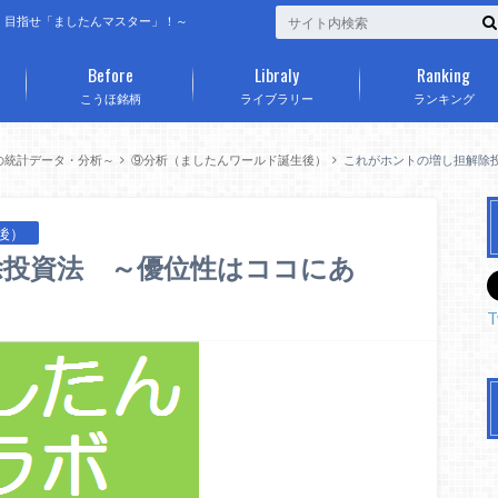
、目指せ「ましたんマスター」！～
Before
Libraly
Ranking
こうほ銘柄
ライブラリー
ランキング
の統計データ・分析～
⑨分析（ましたんワールド誕生後）
これがホントの増し担解除
後）
除投資法 ～優位性はココにあ
T