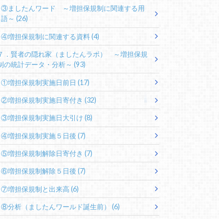
③ましたんワード ～増担保規制に関連する用
語～
(26)
④増担保規制に関連する資料
(4)
７．賢者の隠れ家（ましたんラボ） ～増担保規
制の統計データ・分析～
(93)
①増担保規制実施日前日
(17)
②増担保規制実施日寄付き
(32)
③増担保規制実施日大引け
(8)
④増担保規制実施５日後
(7)
⑤増担保規制解除日寄付き
(7)
⑥増担保規制解除５日後
(7)
⑦増担保規制と出来高
(6)
⑧分析（ましたんワールド誕生前）
(6)