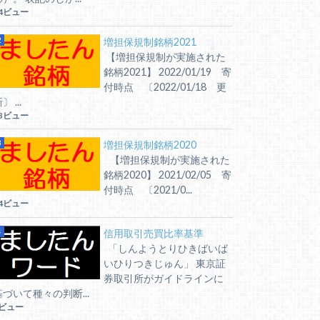
4ビュー
増担保規制銘柄2021
【増担保規制が実施された
銘柄2021】 2022/01/19 寄
付時点 〔2022/01/18 更
〕 ...
8ビュー
増担保規制銘柄2020
【増担保規制が実施された
銘柄2020】 2021/02/05 寄
付時点 〔2021/0...
4ビュー
信用取引売買比率基準
「しんようとりひきばいば
いひりつきじゅん」 東京証
券取引所がガイドラインに
基づいて種々の判断...
7ビュー