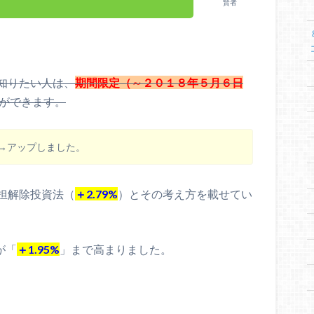
賢者
知りたい人は、
期間限定（～２０１８年５月６日
ができます。
日→アップしました。
担解除投資法（
＋2.79%
）とその考え方を載せてい
が「
＋1.95%
」まで高まりました。