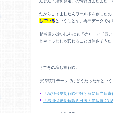
んせん「規制開始」の情報はまだまだ一
だからこそ
ましたんワールド
を創ったの
している
ということを、再三データで示
情報量の違い以外にも「売り」と「買い
とやそっとじゃ変わることは無さそうだ
さてその増し担解除。
実際統計データではどうだったかという
『増担保規制解除件数と解除日当日寄付きの値
『増担保規制解除５日後の値位置 2016/0