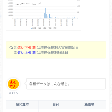
①
赤い下矢印⇩
は増担保規制の実施開始日
②
青い上矢印⇧
は増担保規制解除日
各種データはこんな感じ。
まるてん
昭和真空
日付
株価等