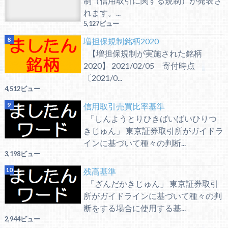
制（信用取引に関する規制）が発表さ
れます。...
5,127ビュー
増担保規制銘柄2020
【増担保規制が実施された銘柄
2020】 2021/02/05 寄付時点
〔2021/0...
4,512ビュー
信用取引売買比率基準
「しんようとりひきばいばいひりつ
きじゅん」 東京証券取引所がガイドラ
インに基づいて種々の判断...
3,198ビュー
残高基準
「ざんだかきじゅん」 東京証券取引
所がガイドラインに基づいて種々の判
断をする場合に使用する基...
2,944ビュー