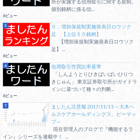
所が実施する信用取引に関する規制。
個別銘柄に係る信...
6ビュー
０．増担保規制実施発表日ロウソク
足 【上位５０銘柄】
【増担保規制実施発表日ロウソク
足】 ...
6ビュー
信用取引売買比率基準
「しんようとりひきばいばいひりつ
きじゅん」 東京証券取引所がガイドラ
インに基づいて種々の判断...
6ビュー
ましたん注意報 2017/11/13 ～大木ヘ
ルスケアホールディングス、ビーマッ
プ～
現在管理人のブログで『機能するラ
イン』シリーズを連載中！ ...