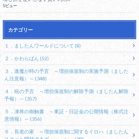
5ビュー
カテゴリー
１．ましたんワールドについて
(8)
２．かわらばん
(52)
３．逢魔が時の予言 ～増担保規制の実施予測（ました
ん注意報）～
(348)
４．暁の予言 ～増担保規制の解除予測（ましたん解除
予報）～
(357)
５．凍将の御触書 ～東証・日証金の公開情報（株式注
意情報）～
(356)
６．長老の家 ～増担保規制に関するイロハ（ましたん
スクール開校できず・・・）～
(38)