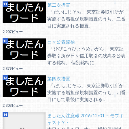
第二次措置
「だいにじそち」 東京証券取引所が
実施する増担保規制措置のうち、二番
目に実施される措置。 ...
2,907ビュー
日々公表銘柄
「ひびこうひょうめいがら」 東京証
券取引所が日々信用取引の残高を公表
する銘柄。 個別銘柄に...
2,879ビュー
第四次措置
「だいよじそち」 東京証券取引所が
実施する増担保規制措置のうち、四番
目にして最後に実施される...
2,808ビュー
ましたん注意報 2016/12/01 ～モブキ
ャスト？～