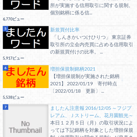
所が実施する信用取引に関する規制。
個別銘柄に係る信...
6,770ビュー
新規買付比率
「しんきかいつけひりつ」 東京証券
取引所の立会内売買に占める信用取引
の新規買付けの比率。 ...
5,917ビュー
増担保規制銘柄2021
【増担保規制が実施された銘柄
2021】 2022/01/19 寄付時点
〔2022/01/18 更新〕 ...
5,538ビュー
ましたん注意報 2016/12/05 ～フジプ
レアム、Ｊストリーム、花月園観光～
本日１２月５日（月）の取引状況によ
っては下記銘柄を対象とした増担保規