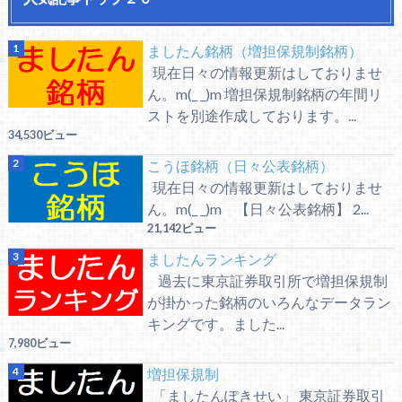
ましたん銘柄（増担保規制銘柄）
現在日々の情報更新はしておりませ
ん。m(_ _)m 増担保規制銘柄の年間リ
ストを別途作成しております。...
34,530ビュー
こうほ銘柄（日々公表銘柄）
現在日々の情報更新はしておりませ
ん。m(_ _)m 【日々公表銘柄】 2...
21,142ビュー
ましたんランキング
過去に東京証券取引所で増担保規制
が掛かった銘柄のいろんなデータラン
キングです。ました...
7,980ビュー
増担保規制
「ましたんぽきせい」 東京証券取引