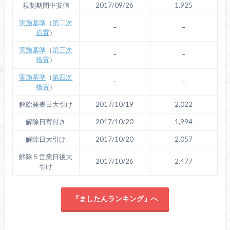
規制期間中安値
2017/09/26
1,925
実施基準
（
第二次
–
–
措置
）
実施基準
（
第三次
–
–
措置
）
実施基準
（
第四次
–
–
措置
）
解除発表日大引け
2017/10/19
2,022
解除日寄付き
2017/10/20
1,994
解除日大引け
2017/10/20
2,057
解除５営業日後大
2017/10/26
2,477
引け
『ましたんランキング』へ