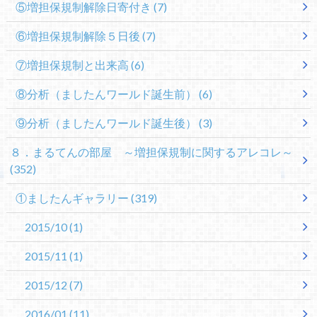
⑤増担保規制解除日寄付き
(7)
⑥増担保規制解除５日後
(7)
⑦増担保規制と出来高
(6)
⑧分析（ましたんワールド誕生前）
(6)
⑨分析（ましたんワールド誕生後）
(3)
８．まるてんの部屋 ～増担保規制に関するアレコレ～
(352)
①ましたんギャラリー
(319)
2015/10
(1)
2015/11
(1)
2015/12
(7)
2016/01
(11)