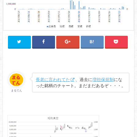
長老に言われてた
、過去に
増担保規制
にな
った銘柄のチャート。まだまだあるぞ・・・。
まるてん