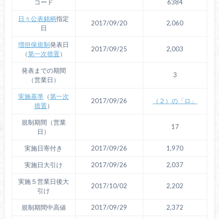
コード
6384
日々公表銘柄
指定
2017/09/20
2,060
日
増担保規制
発表日
2017/09/25
2,003
（
第一次措置
）
発表までの期間
3
（営業日）
実施基準
（
第一次
2017/09/26
（２）の「ロ」
措置
）
規制期間（営業
17
日）
実施日寄付き
2017/09/26
1,970
実施日大引け
2017/09/26
2,037
実施５営業日後大
2017/10/02
2,202
引け
規制期間中高値
2017/09/29
2,372