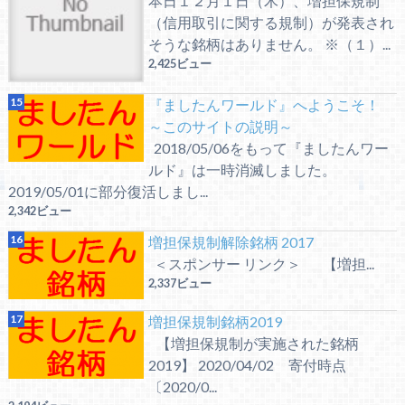
本日１２月１日（木）、増担保規制
（信用取引に関する規制）が発表され
そうな銘柄はありません。 ※（１）...
2,425ビュー
『ましたんワールド』へようこそ！
～このサイトの説明～
2018/05/06をもって『ましたんワー
ルド』は一時消滅しました。
2019/05/01に部分復活しまし...
2,342ビュー
増担保規制解除銘柄 2017
＜スポンサー リンク＞ 【増担...
2,337ビュー
増担保規制銘柄2019
【増担保規制が実施された銘柄
2019】 2020/04/02 寄付時点
〔2020/0...