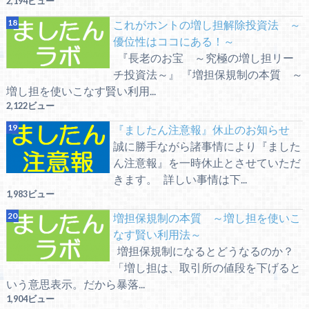
2,194ビュー
これがホントの増し担解除投資法 ～
優位性はココにある！～
『長老のお宝 ～究極の増し担リー
チ投資法～』 『増担保規制の本質 ～
増し担を使いこなす賢い利用...
2,122ビュー
『ましたん注意報』休止のお知らせ
誠に勝手ながら諸事情により『ました
ん注意報』を一時休止とさせていただ
きます。 詳しい事情は下...
1,983ビュー
増担保規制の本質 ～増し担を使いこ
なす賢い利用法～
増担保規制になるとどうなるのか？
「増し担は、取引所の値段を下げると
いう意思表示。だから暴落...
1,904ビュー