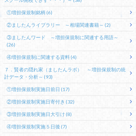
①増担保規制銘柄
(6)
②ましたんライブラリー ～相場関連書籍～
(2)
③ましたんワード ～増担保規制に関連する用語～
(26)
④増担保規制に関連する資料
(4)
７．賢者の隠れ家（ましたんラボ） ～増担保規制の統
計データ・分析～
(93)
①増担保規制実施日前日
(17)
②増担保規制実施日寄付き
(32)
③増担保規制実施日大引け
(8)
④増担保規制実施５日後
(7)