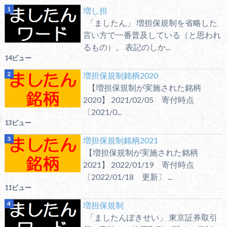
増し担
「ましたん」 増担保規制を省略した
言い方で一番普及している（と思われ
るもの）。 表記のしか...
14ビュー
増担保規制銘柄2020
【増担保規制が実施された銘柄
2020】 2021/02/05 寄付時点
〔2021/0...
13ビュー
増担保規制銘柄2021
【増担保規制が実施された銘柄
2021】 2022/01/19 寄付時点
〔2022/01/18 更新〕 ...
11ビュー
増担保規制
「ましたんぽきせい」 東京証券取引