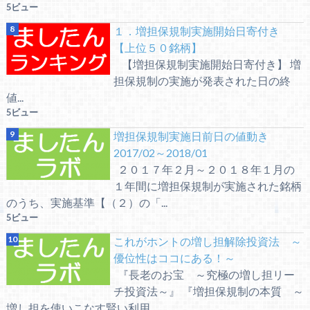
5ビュー
１．増担保規制実施開始日寄付き
【上位５０銘柄】
【増担保規制実施開始日寄付き】 増
担保規制の実施が発表された日の終
値...
5ビュー
増担保規制実施日前日の値動き
2017/02～2018/01
２０１７年２月～２０１８年１月の
１年間に増担保規制が実施された銘柄
のうち、実施基準【（２）の「...
5ビュー
これがホントの増し担解除投資法 ～
優位性はココにある！～
『長老のお宝 ～究極の増し担リー
チ投資法～』 『増担保規制の本質 ～
増し担を使いこなす賢い利用...