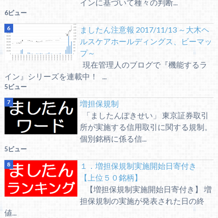
インに基づいて種々の判断...
6ビュー
ましたん注意報 2017/11/13 ～大木ヘ
ルスケアホールディングス、ビーマッ
プ～
現在管理人のブログで『機能するラ
イン』シリーズを連載中！ ...
5ビュー
増担保規制
「ましたんぽきせい」 東京証券取引
所が実施する信用取引に関する規制。
個別銘柄に係る信...
5ビュー
１．増担保規制実施開始日寄付き
【上位５０銘柄】
【増担保規制実施開始日寄付き】 増
担保規制の実施が発表された日の終
値...