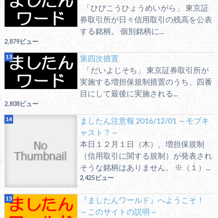
「ひびこうひょうめいがら」 東京証
券取引所が日々信用取引の残高を公表
する銘柄。 個別銘柄に...
2,879ビュー
第四次措置
「だいよじそち」 東京証券取引所が
実施する増担保規制措置のうち、四番
目にして最後に実施される...
2,808ビュー
ましたん注意報 2016/12/01 ～モブキ
ャスト？～
本日１２月１日（木）、増担保規制
（信用取引に関する規制）が発表され
そうな銘柄はありません。 ※（１）...
2,425ビュー
『ましたんワールド』へようこそ！
～このサイトの説明～