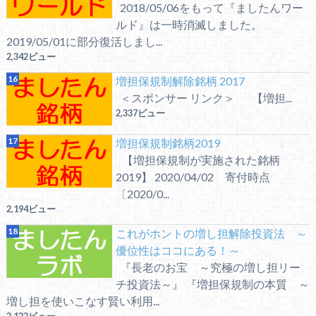
2018/05/06をもって『ましたんワー
ルド』は一時消滅しました。
2019/05/01に部分復活しまし...
2,342ビュー
増担保規制解除銘柄 2017
＜スポンサー リンク＞ 【増担...
2,337ビュー
増担保規制銘柄2019
【増担保規制が実施された銘柄
2019】 2020/04/02 寄付時点
〔2020/0...
2,194ビュー
これがホントの増し担解除投資法 ～
優位性はココにある！～
『長老のお宝 ～究極の増し担リー
チ投資法～』 『増担保規制の本質 ～
増し担を使いこなす賢い利用...