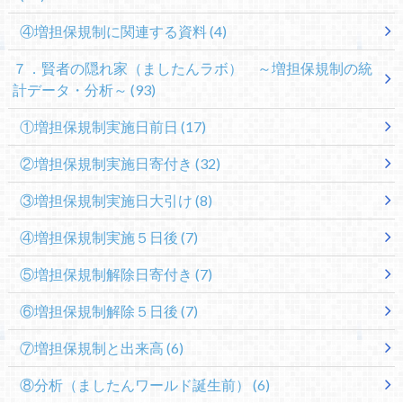
④増担保規制に関連する資料
(4)
７．賢者の隠れ家（ましたんラボ） ～増担保規制の統
計データ・分析～
(93)
①増担保規制実施日前日
(17)
②増担保規制実施日寄付き
(32)
③増担保規制実施日大引け
(8)
④増担保規制実施５日後
(7)
⑤増担保規制解除日寄付き
(7)
⑥増担保規制解除５日後
(7)
⑦増担保規制と出来高
(6)
⑧分析（ましたんワールド誕生前）
(6)