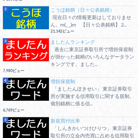
こうほ銘柄（日々公表銘柄）
現在日々の情報更新はしておりませ
ん。m(_ _)m 【日々公表銘柄】 2...
21,142ビュー
ましたんランキング
過去に東京証券取引所で増担保規制
が掛かった銘柄のいろんなデータラン
キングです。ました...
7,980ビュー
増担保規制
「ましたんぽきせい」 東京証券取引
所が実施する信用取引に関する規制。
個別銘柄に係る信...
6,769ビュー
新規買付比率
「しんきかいつけひりつ」 東京証券
取引所の立会内売買に占める信用取引