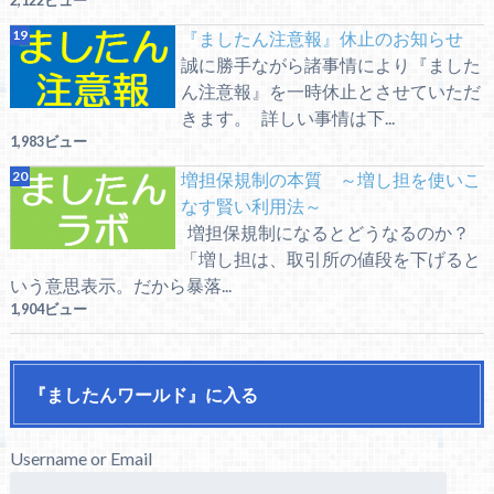
2,122ビュー
『ましたん注意報』休止のお知らせ
誠に勝手ながら諸事情により『ました
ん注意報』を一時休止とさせていただ
きます。 詳しい事情は下...
1,983ビュー
増担保規制の本質 ～増し担を使いこ
なす賢い利用法～
増担保規制になるとどうなるのか？
「増し担は、取引所の値段を下げると
いう意思表示。だから暴落...
1,904ビュー
『ましたんワールド』に入る
Username or Email