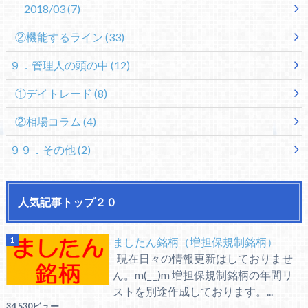
2018/03
(7)
②機能するライン
(33)
９．管理人の頭の中
(12)
①デイトレード
(8)
②相場コラム
(4)
９９．その他
(2)
人気記事トップ２０
ましたん銘柄（増担保規制銘柄）
現在日々の情報更新はしておりませ
ん。m(_ _)m 増担保規制銘柄の年間リ
ストを別途作成しております。...
34,530ビュー