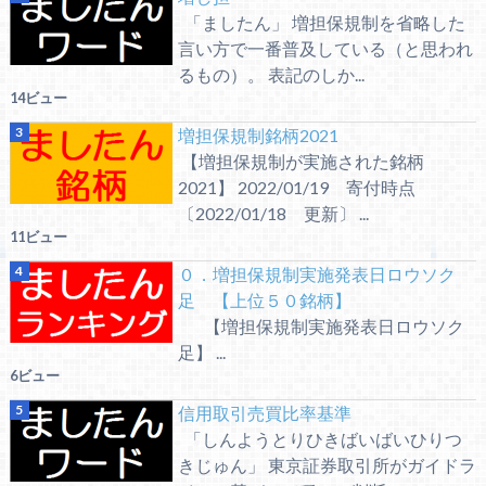
「ましたん」 増担保規制を省略した
言い方で一番普及している（と思われ
るもの）。 表記のしか...
14ビュー
増担保規制銘柄2021
【増担保規制が実施された銘柄
2021】 2022/01/19 寄付時点
〔2022/01/18 更新〕 ...
11ビュー
０．増担保規制実施発表日ロウソク
足 【上位５０銘柄】
【増担保規制実施発表日ロウソク
足】 ...
6ビュー
信用取引売買比率基準
「しんようとりひきばいばいひりつ
きじゅん」 東京証券取引所がガイドラ