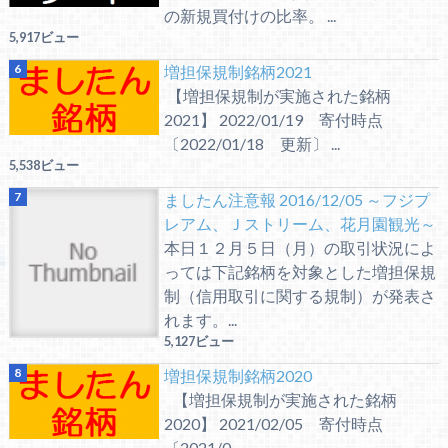
の新規買付けの比率。 ...
5,917ビュー
増担保規制銘柄2021
【増担保規制が実施された銘柄
2021】 2022/01/19 寄付時点
〔2022/01/18 更新〕 ...
5,538ビュー
ましたん注意報 2016/12/05 ～フジプ
レアム、Ｊストリーム、花月園観光～
本日１２月５日（月）の取引状況によ
っては下記銘柄を対象とした増担保規
制（信用取引に関する規制）が発表さ
れます。...
5,127ビュー
増担保規制銘柄2020
【増担保規制が実施された銘柄
2020】 2021/02/05 寄付時点
〔2021/0...