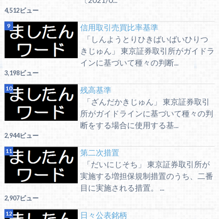
4,512ビュー
信用取引売買比率基準
「しんようとりひきばいばいひりつ
きじゅん」 東京証券取引所がガイドラ
インに基づいて種々の判断...
3,198ビュー
残高基準
「ざんだかきじゅん」 東京証券取引
所がガイドラインに基づいて種々の判
断をする場合に使用する基...
2,944ビュー
第二次措置
「だいにじそち」 東京証券取引所が
実施する増担保規制措置のうち、二番
目に実施される措置。 ...
2,907ビュー
日々公表銘柄