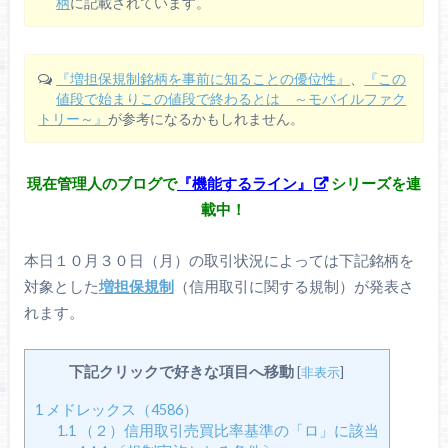
柄
に記載されています。
『増担保規制銘柄を事前に知ることの優位性』
、
『この
値段で始まりこの値段で終わるとは ～モバイルファク
トリー～』
が参考になるかもしれません。
現在管理人のブログで
『機能するライン』
シリーズを連
載中！
本日１０月３０日（月）の取引状況によっては下記銘柄を
対象とした
増担保規制
（信用取引に関する規制）が発表さ
れます。
下記クリックで好きな項目へ移動
[
非表示
]
1
メドレックス（4586）
1.1
（２）信用取引売買比率基準の「ロ」に該当