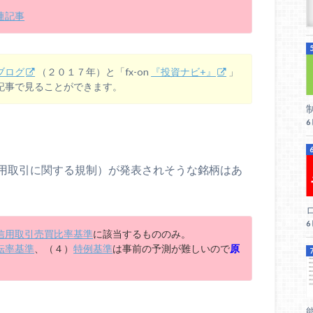
連記事
ブログ
（２０１７年）と「fx-on
『投資ナビ+』
」
記事で見ることができます。
用取引に関する規制）が発表されそうな銘柄はあ
ロ
信用取引売買比率基準
に該当するもののみ。
転率基準
、（４）
特例基準
は事前の予測が難しいので
原