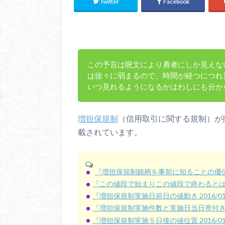
Twitter
Facebook
この予言は呪文により勇者にしか見えな
は徐々に弱まるので、時間が経つにつれ
いつ見れるようになるかはわしにも分か
増担保規制
（信用取引に関する規制）が
載されています。
『増担保規制銘柄を事前に知ることの優
『この値段で始まりこの値段で終わると
『増担保規制実施日前日の値動き 2016/01～
『増担保規制実施件数と実施日当日寄付きの値位
『増担保規制実施５日後の値位置 2016/01～