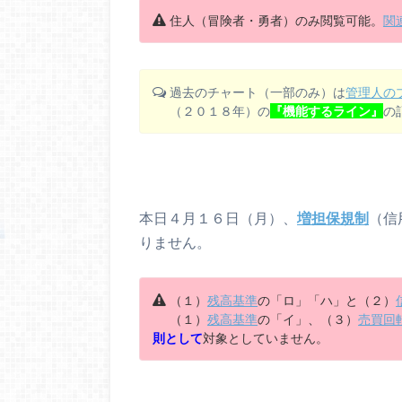
住人（冒険者・勇者）のみ閲覧可能。
関
過去のチャート（一部のみ）は
管理人の
（２０１８年）の
『機能するライン』
の
本日４月１６日（月）、
増担保規制
（信
りません。
（１）
残高基準
の「ロ」「ハ」と（２）
（１）
残高基準
の「イ」、（３）
売買回
則として
対象としていません。