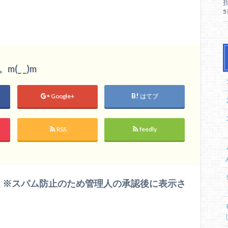
_ _)m
Google+
はてブ
RSS
feedly
 ※スパム防止のため管理人の承認後に表示さ