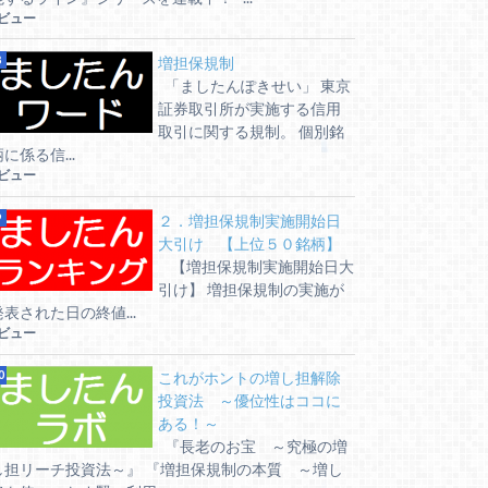
5ビュー
増担保規制
「ましたんぽきせい」 東京
証券取引所が実施する信用
取引に関する規制。 個別銘
に係る信...
5ビュー
２．増担保規制実施開始日
大引け 【上位５０銘柄】
【増担保規制実施開始日大
引け】 増担保規制の実施が
発表された日の終値...
5ビュー
これがホントの増し担解除
投資法 ～優位性はココに
ある！～
『長老のお宝 ～究極の増
し担リーチ投資法～』 『増担保規制の本質 ～増し