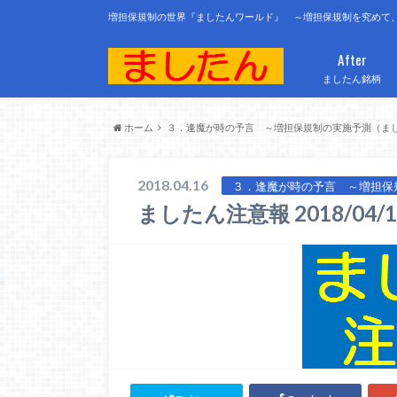
増担保規制の世界『ましたんワールド』 ～増担保規制を究めて
After
ましたん銘柄
ホーム
３．逢魔が時の予言 ～増担保規制の実施予測（ま
2018.04.16
３．逢魔が時の予言 ～増担保
ましたん注意報 2018/04/1