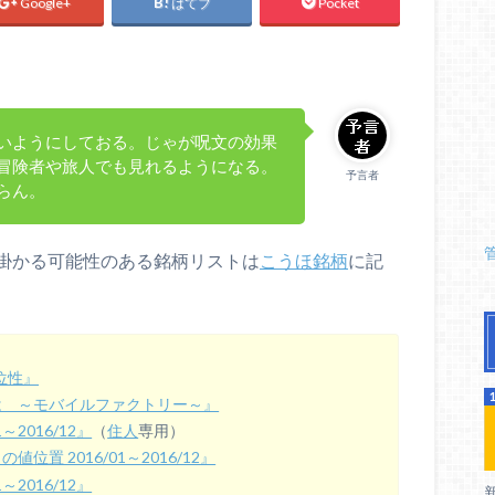
Google+
はてブ
Pocket
いようにしておる。じゃが呪文の効果
冒険者や旅人でも見れるようになる。
予言者
らん。
掛かる可能性のある銘柄リストは
こうほ銘柄
に記
位性』
は ～モバイルファクトリー～』
2016/12』
（
住人
専用）
置 2016/01～2016/12』
2016/12』
新