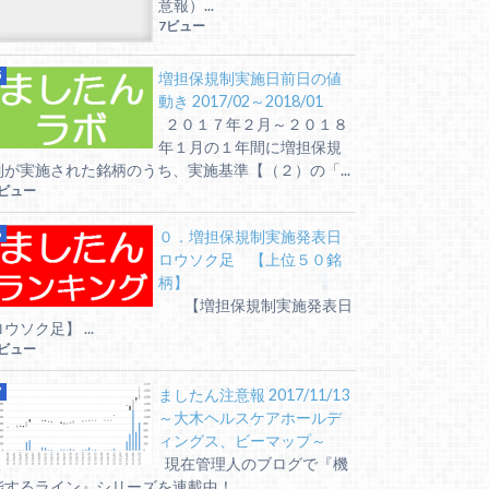
意報）...
7ビュー
増担保規制実施日前日の値
動き 2017/02～2018/01
２０１７年２月～２０１８
年１月の１年間に増担保規
制が実施された銘柄のうち、実施基準【（２）の「...
6ビュー
０．増担保規制実施発表日
ロウソク足 【上位５０銘
柄】
【増担保規制実施発表日
ウソク足】 ...
6ビュー
ましたん注意報 2017/11/13
～大木ヘルスケアホールデ
ィングス、ビーマップ～
現在管理人のブログで『機
能するライン』シリーズを連載中！ ...