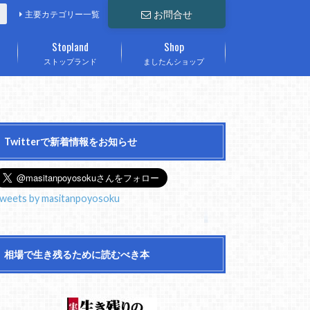
お問合せ
主要カテゴリー一覧
Stopland
Shop
ストップランド
ましたんショップ
Twitterで新着情報をお知らせ
weets by masitanpoyosoku
相場で生き残るために読むべき本