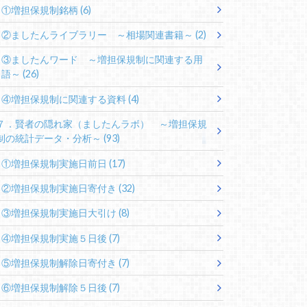
①増担保規制銘柄
(6)
②ましたんライブラリー ～相場関連書籍～
(2)
③ましたんワード ～増担保規制に関連する用
語～
(26)
④増担保規制に関連する資料
(4)
７．賢者の隠れ家（ましたんラボ） ～増担保規
制の統計データ・分析～
(93)
①増担保規制実施日前日
(17)
②増担保規制実施日寄付き
(32)
③増担保規制実施日大引け
(8)
④増担保規制実施５日後
(7)
⑤増担保規制解除日寄付き
(7)
⑥増担保規制解除５日後
(7)