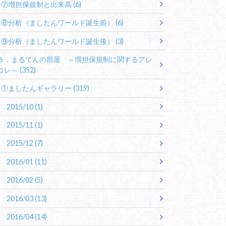
⑦増担保規制と出来高
(6)
⑧分析（ましたんワールド誕生前）
(6)
⑨分析（ましたんワールド誕生後）
(3)
８．まるてんの部屋 ～増担保規制に関するアレ
コレ～
(352)
①ましたんギャラリー
(319)
2015/10
(1)
2015/11
(1)
2015/12
(7)
2016/01
(11)
2016/02
(5)
2016/03
(13)
2016/04
(14)