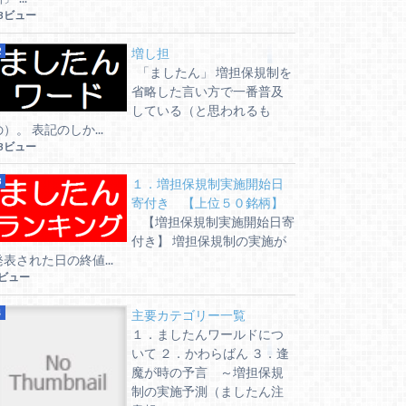
3ビュー
増し担
「ましたん」 増担保規制を
省略した言い方で一番普及
している（と思われるも
の）。 表記のしか...
3ビュー
１．増担保規制実施開始日
寄付き 【上位５０銘柄】
【増担保規制実施開始日寄
付き】 増担保規制の実施が
発表された日の終値...
8ビュー
主要カテゴリー一覧
１．ましたんワールドにつ
いて ２．かわらばん ３．逢
魔が時の予言 ～増担保規
制の実施予測（ましたん注