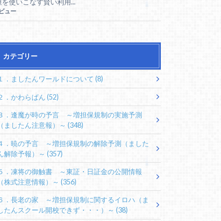
担を使いこなす賢い利用...
5ビュー
カテゴリー
１．ましたんワールドについて
(8)
２．かわらばん
(52)
３．逢魔が時の予言 ～増担保規制の実施予測
（ましたん注意報）～
(348)
４．暁の予言 ～増担保規制の解除予測（ました
ん解除予報）～
(357)
５．凍将の御触書 ～東証・日証金の公開情報
（株式注意情報）～
(356)
６．長老の家 ～増担保規制に関するイロハ（ま
したんスクール開校できず・・・）～
(38)