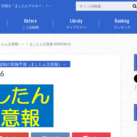
、目指せ「ましたんマスター」！～
Before
Libraly
Ranking
こうほ銘柄
ライブラリー
ランキング
したん注意報）～
ましたん注意報 2018/04/16
規制の実施予測（ましたん注意報）～
6
T