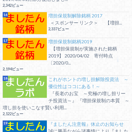
2,342ビュー
増担保規制解除銘柄 2017
＜スポンサー リンク＞ 【増担...
2,337ビュー
増担保規制銘柄2019
【増担保規制が実施された銘柄
2019】 2020/04/02 寄付時点
〔2020/0...
2,194ビュー
これがホントの増し担解除投資法 ～
優位性はココにある！～
『長老のお宝 ～究極の増し担リー
チ投資法～』 『増担保規制の本質 ～
増し担を使いこなす賢い利用...
2,122ビュー
『ましたん注意報』休止のお知らせ
誠に勝手ながら諸事情により『ました