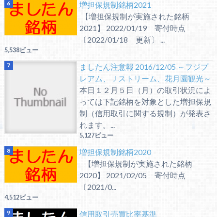
増担保規制銘柄2021
【増担保規制が実施された銘柄
2021】 2022/01/19 寄付時点
〔2022/01/18 更新〕 ...
5,538ビュー
ましたん注意報 2016/12/05 ～フジプ
レアム、Ｊストリーム、花月園観光～
本日１２月５日（月）の取引状況によ
っては下記銘柄を対象とした増担保規
制（信用取引に関する規制）が発表さ
れます。...
5,127ビュー
増担保規制銘柄2020
【増担保規制が実施された銘柄
2020】 2021/02/05 寄付時点
〔2021/0...
4,512ビュー
信用取引売買比率基準