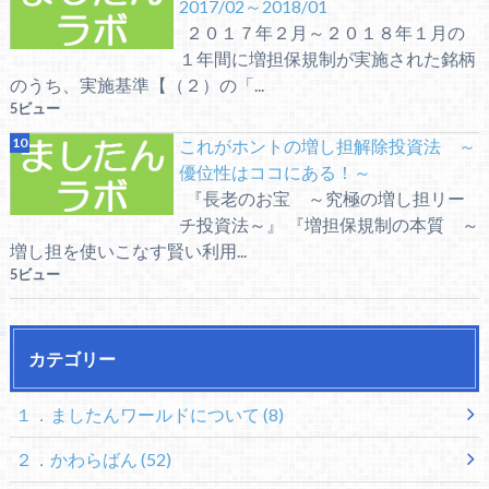
2017/02～2018/01
２０１７年２月～２０１８年１月の
１年間に増担保規制が実施された銘柄
のうち、実施基準【（２）の「...
5ビュー
これがホントの増し担解除投資法 ～
優位性はココにある！～
『長老のお宝 ～究極の増し担リー
チ投資法～』 『増担保規制の本質 ～
増し担を使いこなす賢い利用...
5ビュー
カテゴリー
１．ましたんワールドについて
(8)
２．かわらばん
(52)