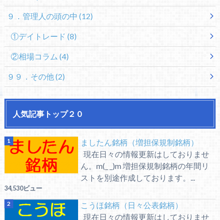
９．管理人の頭の中
(12)
①デイトレード
(8)
②相場コラム
(4)
９９．その他
(2)
人気記事トップ２０
ましたん銘柄（増担保規制銘柄）
現在日々の情報更新はしておりませ
ん。m(_ _)m 増担保規制銘柄の年間リ
ストを別途作成しております。...
34,530ビュー
こうほ銘柄（日々公表銘柄）
現在日々の情報更新はしておりませ