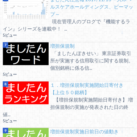
ルスケアホールディングス、ビーマッ
プ～
現在管理人のブログで『機能するラ
イン』シリーズを連載中！ ...
5ビュー
増担保規制
「ましたんぽきせい」 東京証券取引
所が実施する信用取引に関する規制。
個別銘柄に係る信...
5ビュー
１．増担保規制実施開始日寄付き
【上位５０銘柄】
【増担保規制実施開始日寄付き】 増
担保規制の実施が発表された日の終
値...
5ビュー
増担保規制実施日前日の値動き