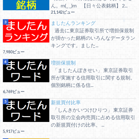
ん。m(_ _)m 【日々公表銘柄】 2...
21,142ビュー
ましたんランキング
過去に東京証券取引所で増担保規制
が掛かった銘柄のいろんなデータラン
キングです。ました...
7,980ビュー
増担保規制
「ましたんぽきせい」 東京証券取引
所が実施する信用取引に関する規制。
個別銘柄に係る信...
6,769ビュー
新規買付比率
「しんきかいつけひりつ」 東京証券
取引所の立会内売買に占める信用取引
の新規買付けの比率。 ...
5,917ビュー