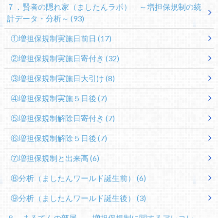
７．賢者の隠れ家（ましたんラボ） ～増担保規制の統
計データ・分析～
(93)
①増担保規制実施日前日
(17)
②増担保規制実施日寄付き
(32)
③増担保規制実施日大引け
(8)
④増担保規制実施５日後
(7)
⑤増担保規制解除日寄付き
(7)
⑥増担保規制解除５日後
(7)
⑦増担保規制と出来高
(6)
⑧分析（ましたんワールド誕生前）
(6)
⑨分析（ましたんワールド誕生後）
(3)
８．まるてんの部屋 ～増担保規制に関するアレコレ～