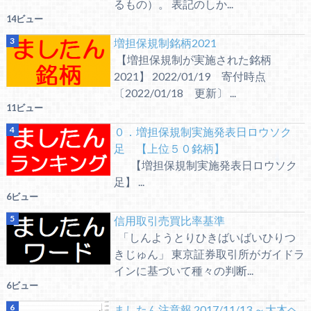
るもの）。 表記のしか...
14ビュー
増担保規制銘柄2021
【増担保規制が実施された銘柄
2021】 2022/01/19 寄付時点
〔2022/01/18 更新〕 ...
11ビュー
０．増担保規制実施発表日ロウソク
足 【上位５０銘柄】
【増担保規制実施発表日ロウソク
足】 ...
6ビュー
信用取引売買比率基準
「しんようとりひきばいばいひりつ
きじゅん」 東京証券取引所がガイドラ
インに基づいて種々の判断...
6ビュー
ましたん注意報 2017/11/13 ～大木ヘ