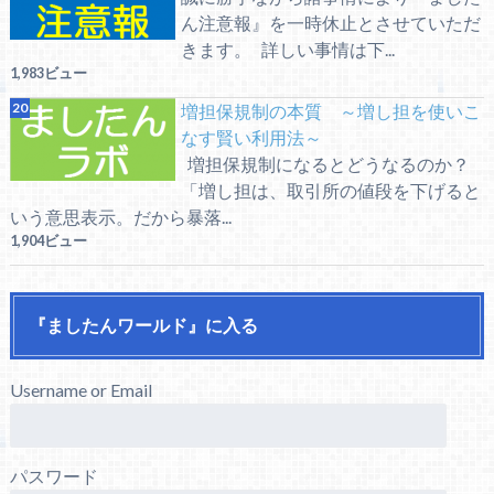
ん注意報』を一時休止とさせていただ
きます。 詳しい事情は下...
1,983ビュー
増担保規制の本質 ～増し担を使いこ
なす賢い利用法～
増担保規制になるとどうなるのか？
「増し担は、取引所の値段を下げると
いう意思表示。だから暴落...
1,904ビュー
『ましたんワールド』に入る
Username or Email
パスワード