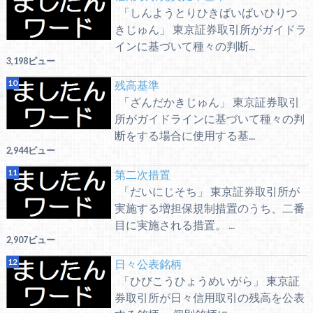
「しんようとりひきばいばいひりつ
きじゅん」 東京証券取引所がガイドラ
インに基づいて種々の判断...
3,198ビュー
残高基準
「ざんだかきじゅん」 東京証券取引
所がガイドラインに基づいて種々の判
断をする場合に使用する基...
2,944ビュー
第二次措置
「だいにじそち」 東京証券取引所が
実施する増担保規制措置のうち、二番
目に実施される措置。 ...
2,907ビュー
日々公表銘柄
「ひびこうひょうめいがら」 東京証
券取引所が日々信用取引の残高を公表