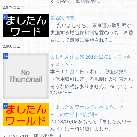
する銘柄。 個別銘柄に...
2,879ビュー
第四次措置
「だいよじそち」 東京証券取引所が
実施する増担保規制措置のうち、四番
目にして最後に実施される...
2,808ビュー
ましたん注意報 2016/12/01 ～モブキ
ャスト？～
本日１２月１日（木）、増担保規制
（信用取引に関する規制）が発表され
そうな銘柄はありません。 ※（１）...
2,425ビュー
『ましたんワールド』へようこそ！
～このサイトの説明～
2018/05/06をもって『ましたんワー
ルド』は一時消滅しました。
2019/05/01に部分復活しまし...