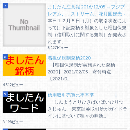
ましたん注意報 2016/12/05 ～フジプ
レアム、Ｊストリーム、花月園観光～
本日１２月５日（月）の取引状況によ
っては下記銘柄を対象とした増担保規
制（信用取引に関する規制）が発表さ
れます。...
5,127ビュー
増担保規制銘柄2020
【増担保規制が実施された銘柄
2020】 2021/02/05 寄付時点
〔2021/0...
4,512ビュー
信用取引売買比率基準
「しんようとりひきばいばいひりつ
きじゅん」 東京証券取引所がガイドラ
インに基づいて種々の判断...
3,198ビュー