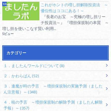
これがホントの増し担解除投資法 ～
優位性はココにある！～
『長老のお宝 ～究極の増し担リー
チ投資法～』 『増担保規制の本質 ～
増し担を使いこなす賢い利用...
5ビュー
カテゴリー
１．ましたんワールドについて
(8)
２．かわらばん
(52)
３．逢魔が時の予言 ～増担保規制の実施予測（ました
ん注意報）～
(348)
４．暁の予言 ～増担保規制の解除予測（ましたん解除
予報）～
(357)