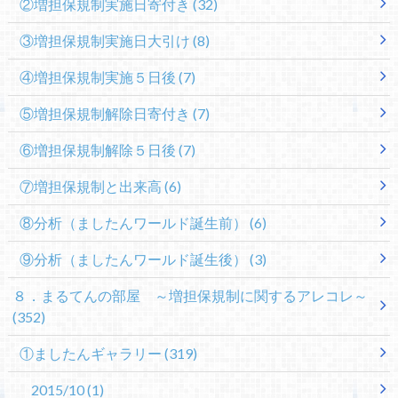
②増担保規制実施日寄付き
(32)
③増担保規制実施日大引け
(8)
④増担保規制実施５日後
(7)
⑤増担保規制解除日寄付き
(7)
⑥増担保規制解除５日後
(7)
⑦増担保規制と出来高
(6)
⑧分析（ましたんワールド誕生前）
(6)
⑨分析（ましたんワールド誕生後）
(3)
８．まるてんの部屋 ～増担保規制に関するアレコレ～
(352)
①ましたんギャラリー
(319)
2015/10
(1)