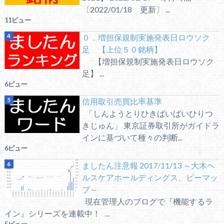
〔2022/01/18 更新〕 ...
11ビュー
０．増担保規制実施発表日ロウソク
足 【上位５０銘柄】
【増担保規制実施発表日ロウソク
足】 ...
6ビュー
信用取引売買比率基準
「しんようとりひきばいばいひりつ
きじゅん」 東京証券取引所がガイドラ
インに基づいて種々の判断...
6ビュー
ましたん注意報 2017/11/13 ～大木ヘ
ルスケアホールディングス、ビーマッ
プ～
現在管理人のブログで『機能するラ
イン』シリーズを連載中！ ...