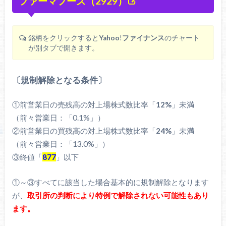
ファーマフーズ（2929）
銘柄をクリックすると
Yahoo
!
ファイナンス
のチャート
が別タブで開きます。
〔規制解除となる条件〕
①前営業日の売残高の対上場株式数比率「
12%
」未満
（前々営業日：「0.1%」）
②前営業日の買残高の対上場株式数比率「
24%
」未満
（前々営業日：「13.0%」）
③終値「
877
」以下
①～③すべてに該当した場合基本的に規制解除となります
が、
取引所の判断により特例で解除されない可能性もあり
ます。