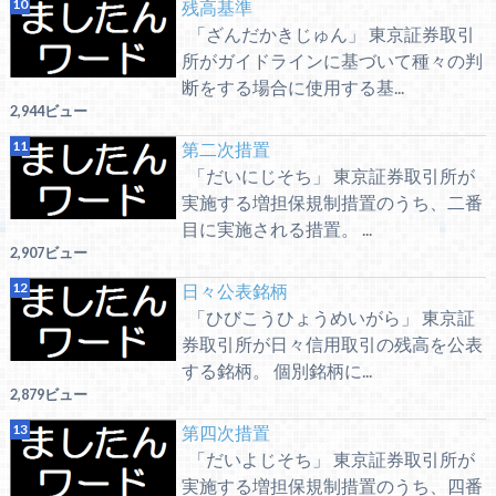
残高基準
「ざんだかきじゅん」 東京証券取引
所がガイドラインに基づいて種々の判
断をする場合に使用する基...
2,944ビュー
第二次措置
「だいにじそち」 東京証券取引所が
実施する増担保規制措置のうち、二番
目に実施される措置。 ...
2,907ビュー
日々公表銘柄
「ひびこうひょうめいがら」 東京証
券取引所が日々信用取引の残高を公表
する銘柄。 個別銘柄に...
2,879ビュー
第四次措置
「だいよじそち」 東京証券取引所が
実施する増担保規制措置のうち、四番