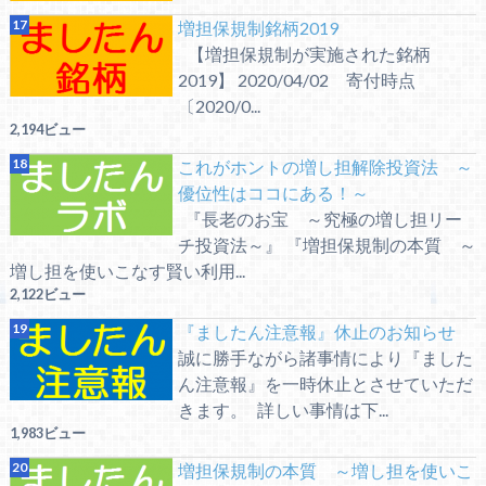
増担保規制銘柄2019
【増担保規制が実施された銘柄
2019】 2020/04/02 寄付時点
〔2020/0...
2,194ビュー
これがホントの増し担解除投資法 ～
優位性はココにある！～
『長老のお宝 ～究極の増し担リー
チ投資法～』 『増担保規制の本質 ～
増し担を使いこなす賢い利用...
2,122ビュー
『ましたん注意報』休止のお知らせ
誠に勝手ながら諸事情により『ました
ん注意報』を一時休止とさせていただ
きます。 詳しい事情は下...
1,983ビュー
増担保規制の本質 ～増し担を使いこ