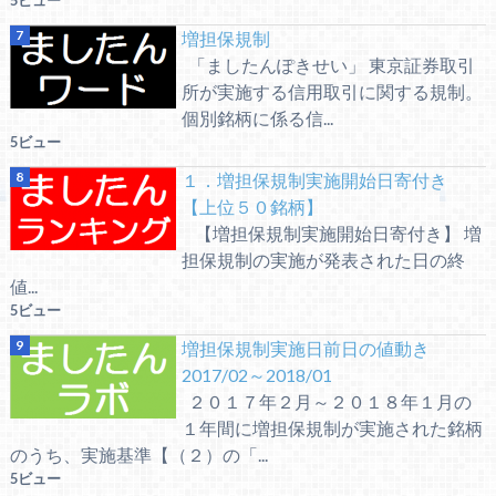
5ビュー
増担保規制
「ましたんぽきせい」 東京証券取引
所が実施する信用取引に関する規制。
個別銘柄に係る信...
5ビュー
１．増担保規制実施開始日寄付き
【上位５０銘柄】
【増担保規制実施開始日寄付き】 増
担保規制の実施が発表された日の終
値...
5ビュー
増担保規制実施日前日の値動き
2017/02～2018/01
２０１７年２月～２０１８年１月の
１年間に増担保規制が実施された銘柄
のうち、実施基準【（２）の「...
5ビュー