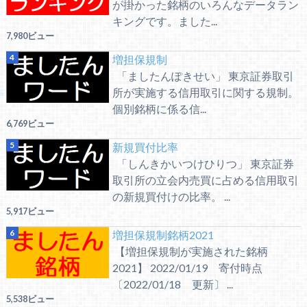
が掛かった銘柄のいろんなデータラン
キングです。ました...
7,980ビュー
増担保規制
「ましたんぽきせい」 東京証券取引
所が実施する信用取引に関する規制。
個別銘柄に係る信...
6,769ビュー
新規買付比率
「しんきかいつけひりつ」 東京証券
取引所の立会内売買に占める信用取引
の新規買付けの比率。 ...
5,917ビュー
増担保規制銘柄2021
【増担保規制が実施された銘柄
2021】 2022/01/19 寄付時点
〔2022/01/18 更新〕 ...
5,538ビュー