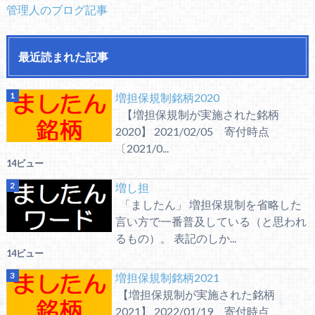
管理人のブログ記事
最近読まれた記事
増担保規制銘柄2020
【増担保規制が実施された銘柄
2020】 2021/02/05 寄付時点
〔2021/0...
14ビュー
増し担
「ましたん」 増担保規制を省略した
言い方で一番普及している（と思われ
るもの）。 表記のしか...
14ビュー
増担保規制銘柄2021
【増担保規制が実施された銘柄
2021】 2022/01/19 寄付時点