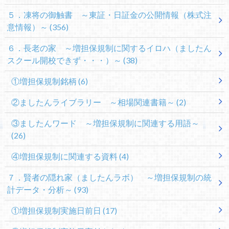
５．凍将の御触書 ～東証・日証金の公開情報（株式注
意情報）～
(356)
６．長老の家 ～増担保規制に関するイロハ（ましたん
スクール開校できず・・・）～
(38)
①増担保規制銘柄
(6)
②ましたんライブラリー ～相場関連書籍～
(2)
③ましたんワード ～増担保規制に関連する用語～
(26)
④増担保規制に関連する資料
(4)
７．賢者の隠れ家（ましたんラボ） ～増担保規制の統
計データ・分析～
(93)
①増担保規制実施日前日
(17)