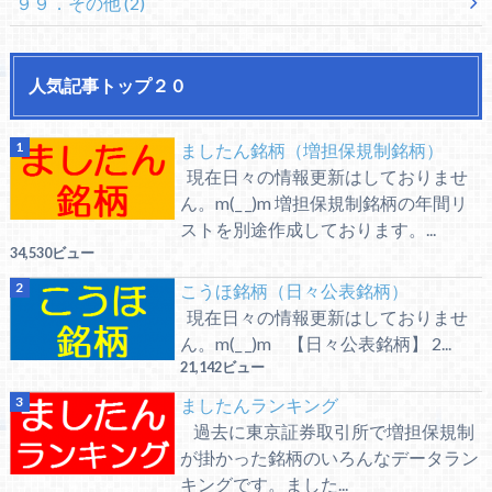
９９．その他
(2)
人気記事トップ２０
ましたん銘柄（増担保規制銘柄）
現在日々の情報更新はしておりませ
ん。m(_ _)m 増担保規制銘柄の年間リ
ストを別途作成しております。...
34,530ビュー
こうほ銘柄（日々公表銘柄）
現在日々の情報更新はしておりませ
ん。m(_ _)m 【日々公表銘柄】 2...
21,142ビュー
ましたんランキング
過去に東京証券取引所で増担保規制
が掛かった銘柄のいろんなデータラン
キングです。ました...