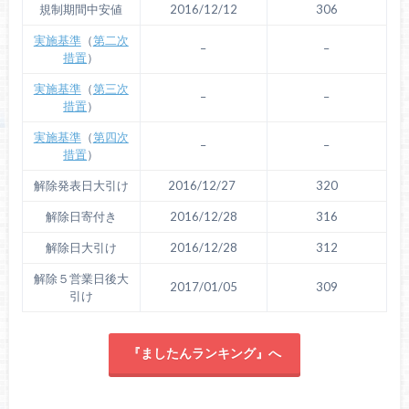
規制期間中安値
2016/12/12
306
実施基準
（
第二次
–
–
措置
）
実施基準
（
第三次
–
–
措置
）
実施基準
（
第四次
–
–
措置
）
解除発表日大引け
2016/12/27
320
解除日寄付き
2016/12/28
316
解除日大引け
2016/12/28
312
解除５営業日後大
2017/01/05
309
引け
『ましたんランキング』へ