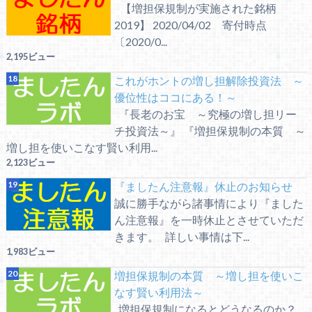
【増担保規制が実施された銘柄
2019】 2020/04/02 寄付時点
〔2020/0...
2,195ビュー
これがホントの増し担解除投資法 ～
優位性はココにある！～
『長老のお宝 ～究極の増し担リー
チ投資法～』 『増担保規制の本質 ～
増し担を使いこなす賢い利用...
2,123ビュー
『ましたん注意報』休止のお知らせ
誠に勝手ながら諸事情により『ました
ん注意報』を一時休止とさせていただ
きます。 詳しい事情は下...
1,983ビュー
増担保規制の本質 ～増し担を使いこ
なす賢い利用法～
増担保規制になるとどうなるのか？