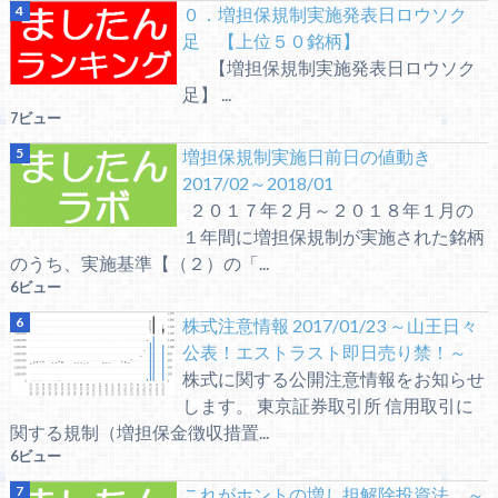
０．増担保規制実施発表日ロウソク
足 【上位５０銘柄】
【増担保規制実施発表日ロウソク
足】 ...
7ビュー
増担保規制実施日前日の値動き
2017/02～2018/01
２０１７年２月～２０１８年１月の
１年間に増担保規制が実施された銘柄
のうち、実施基準【（２）の「...
6ビュー
株式注意情報 2017/01/23 ～山王日々
公表！エストラスト即日売り禁！～
株式に関する公開注意情報をお知らせ
します。 東京証券取引所 信用取引に
関する規制（増担保金徴収措置...
6ビュー
これがホントの増し担解除投資法 ～