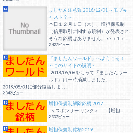
ましたん注意報 2016/12/01 ～モブキ
ャスト？～
本日１２月１日（木）、増担保規制
（信用取引に関する規制）が発表され
そうな銘柄はありません。 ※（１）...
2,427ビュー
『ましたんワールド』へようこそ！
～このサイトの説明～
2018/05/06をもって『ましたんワー
ルド』は一時消滅しました。
2019/05/01に部分復活しまし...
2,342ビュー
増担保規制解除銘柄 2017
＜スポンサー リンク＞ 【増担...
2,337ビュー
増担保規制銘柄2019