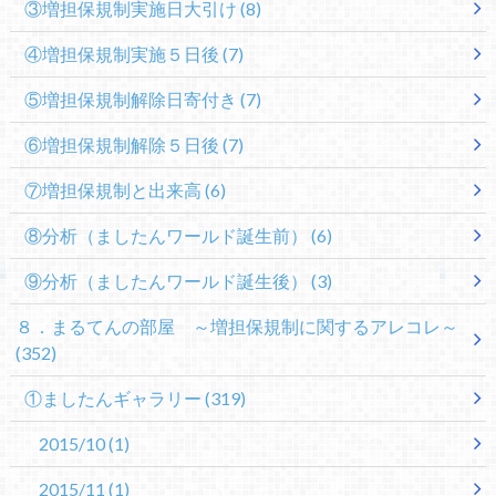
③増担保規制実施日大引け
(8)
④増担保規制実施５日後
(7)
⑤増担保規制解除日寄付き
(7)
⑥増担保規制解除５日後
(7)
⑦増担保規制と出来高
(6)
⑧分析（ましたんワールド誕生前）
(6)
⑨分析（ましたんワールド誕生後）
(3)
８．まるてんの部屋 ～増担保規制に関するアレコレ～
(352)
①ましたんギャラリー
(319)
2015/10
(1)
2015/11
(1)