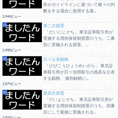
所がガイドラインに基づいて種々の判
断をする場合に使用する基...
2,944ビュー
第二次措置
「だいにじそち」 東京証券取引所が
実施する増担保規制措置のうち、二番
目に実施される措置。 ...
2,908ビュー
日々公表銘柄
「ひびこうひょうめいがら」 東京証
券取引所が日々信用取引の残高を公表
する銘柄。 個別銘柄に...
2,879ビュー
第四次措置
「だいよじそち」 東京証券取引所が
実施する増担保規制措置のうち、四番
目にして最後に実施される...
2,810ビュー