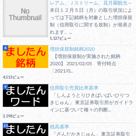
レアム、Ｊストリーム、花月園観光～
本日１２月５日（月）の取引状況によ
っては下記銘柄を対象とした増担保規
制（信用取引に関する規制）が発表さ
れます。...
5,127ビュー
増担保規制銘柄2020
【増担保規制が実施された銘柄
2020】 2021/02/05 寄付時点
〔2021/0...
4,513ビュー
信用取引売買比率基準
「しんようとりひきばいばいひりつ
きじゅん」 東京証券取引所がガイドラ
インに基づいて種々の判断...
3,198ビュー
残高基準
「ざんだかきじゅん」 東京証券取引