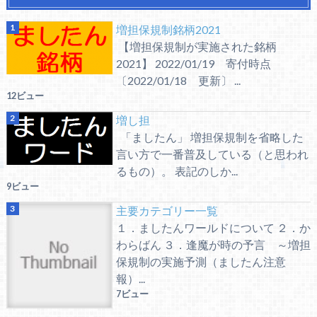
増担保規制銘柄2021
【増担保規制が実施された銘柄
2021】 2022/01/19 寄付時点
〔2022/01/18 更新〕 ...
12ビュー
増し担
「ましたん」 増担保規制を省略した
言い方で一番普及している（と思われ
るもの）。 表記のしか...
9ビュー
主要カテゴリー一覧
１．ましたんワールドについて ２．か
わらばん ３．逢魔が時の予言 ～増担
保規制の実施予測（ましたん注意
報）...
7ビュー