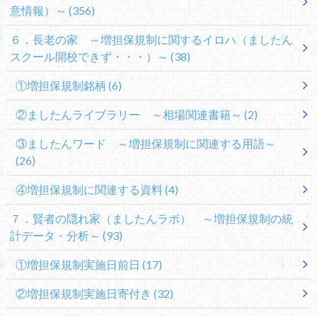
意情報）～
(356)
６．長老の家 ～増担保規制に関するイロハ（ましたん
スクール開校できず・・・）～
(38)
①増担保規制銘柄
(6)
②ましたんライブラリー ～相場関連書籍～
(2)
③ましたんワード ～増担保規制に関連する用語～
(26)
④増担保規制に関連する資料
(4)
７．賢者の隠れ家（ましたんラボ） ～増担保規制の統
計データ・分析～
(93)
①増担保規制実施日前日
(17)
②増担保規制実施日寄付き
(32)