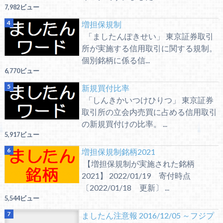
7,982ビュー
増担保規制
「ましたんぽきせい」 東京証券取引
所が実施する信用取引に関する規制。
個別銘柄に係る信...
6,770ビュー
新規買付比率
「しんきかいつけひりつ」 東京証券
取引所の立会内売買に占める信用取引
の新規買付けの比率。 ...
5,917ビュー
増担保規制銘柄2021
【増担保規制が実施された銘柄
2021】 2022/01/19 寄付時点
〔2022/01/18 更新〕 ...
5,544ビュー
ましたん注意報 2016/12/05 ～フジプ