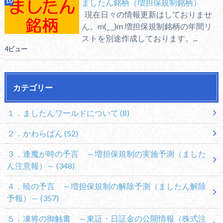
ましたん銘柄（増担保規制銘柄）
現在日々の情報更新はしておりませ
ん。m(_ _)m 増担保規制銘柄の年間リ
ストを別途作成しております。...
4ビュー
カテゴリー
１．ましたんワールドについて
(8)
２．かわらばん
(52)
３．逢魔が時の予言 ～増担保規制の実施予測（ました
ん注意報）～
(348)
４．暁の予言 ～増担保規制の解除予測（ましたん解除
予報）～
(357)
５．凍将の御触書 ～東証・日証金の公開情報（株式注