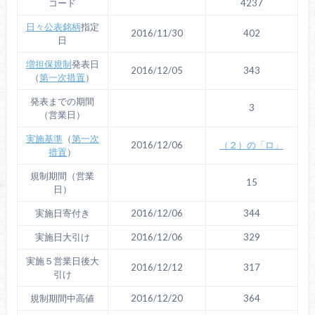
コード
4237
日々公表銘柄
指定
2016/11/30
402
日
増担保規制
発表日
2016/12/05
343
（
第一次措置
）
発表までの期間
3
（営業日）
実施基準
（
第一次
2016/12/06
（２）の「ロ」
措置
）
規制期間（営業
15
日）
実施日寄付き
2016/12/06
344
実施日大引け
2016/12/06
329
実施５営業日後大
2016/12/12
317
引け
規制期間中高値
2016/12/20
364