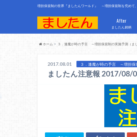
増担保規制の世界『ましたんワールド』 ～増担保規制を究めて
After
ましたん銘柄
ホーム
３．逢魔が時の予言 ～増担保規制の実施予測（ま
2017.08.01
３．逢魔が時の予言 ～増担保
ましたん注意報 2017/08/