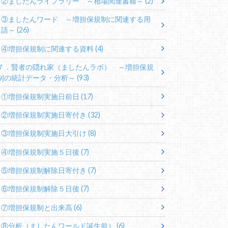
②ましたんライブラリー ～相場関連書籍～
(2)
③ましたんワード ～増担保規制に関連する用
語～
(26)
④増担保規制に関連する資料
(4)
７．賢者の隠れ家（ましたんラボ） ～増担保規
制の統計データ・分析～
(93)
①増担保規制実施日前日
(17)
②増担保規制実施日寄付き
(32)
③増担保規制実施日大引け
(8)
④増担保規制実施５日後
(7)
⑤増担保規制解除日寄付き
(7)
⑥増担保規制解除５日後
(7)
⑦増担保規制と出来高
(6)
⑧分析（ましたんワールド誕生前）
(6)