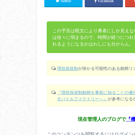
Twitter
Facebook
この予言は呪文により勇者にしか見えな
は徐々に弱まるので、時間が経つにつれ
れるようになるかはわしにも分からん。
増担保規制
が掛かる可能性のある銘柄リ
『増担保規制銘柄を事前に知ることの優
モバイルファクトリー～』
が参考になる
現在管理人のブログで
『
このコンテンツを閲覧するにはログイン