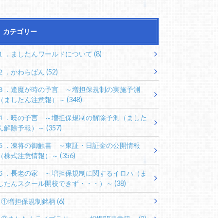
カテゴリー
１．ましたんワールドについて
(8)
２．かわらばん
(52)
３．逢魔が時の予言 ～増担保規制の実施予測
（ましたん注意報）～
(348)
４．暁の予言 ～増担保規制の解除予測（ました
ん解除予報）～
(357)
５．凍将の御触書 ～東証・日証金の公開情報
（株式注意情報）～
(356)
６．長老の家 ～増担保規制に関するイロハ（ま
したんスクール開校できず・・・）～
(38)
①増担保規制銘柄
(6)