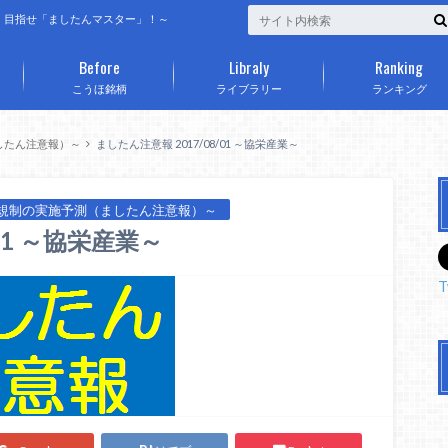
、目指せ「ましたんマスター」！～
Before
Libraly
Ranking
こうほ銘柄
ライブラリー
ランキング
したん注意報）～
ましたん注意報 2017/08/01 ～協栄産業～
規制の実施予測（ましたん注意報）～
01 ～協栄産業～
T