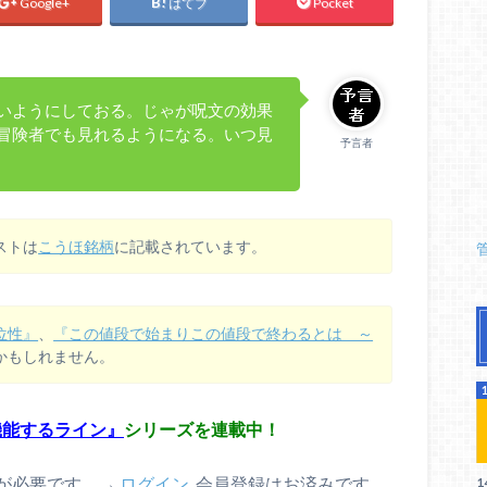
Google+
はてブ
Pocket
いようにしておる。じゃが呪文の効果
冒険者でも見れるようになる。いつ見
予言者
ストは
こうほ銘柄
に記載されています。
位性』
、
『この値段で始まりこの値段で終わるとは ～
かもしれません。
機能するライン』
シリーズを連載中！
が必要です。→
ログイン
. 会員登録はお済みです
1