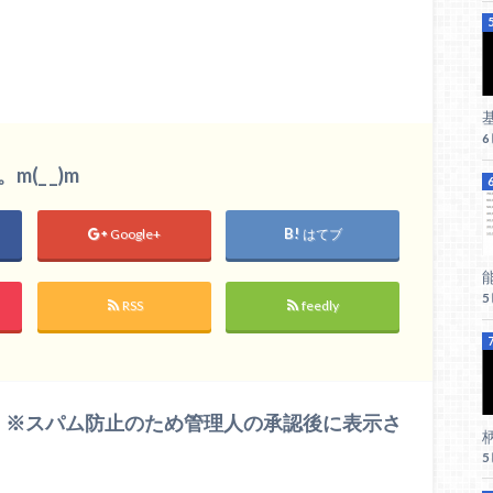
_ _)m
Google+
はてブ
RSS
feedly
 ※スパム防止のため管理人の承認後に表示さ
柄