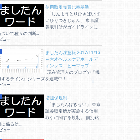
信用取引売買比率基準
「しんようとりひきばいば
いひりつきじゅん」 東京証
券取引所がガイドラインに
基づいて種々の判断...
6ビュー
ましたん注意報 2017/11/13
～大木ヘルスケアホールデ
ィングス、ビーマップ～
現在管理人のブログで『機
能するライン』シリーズを連載中！ ...
5ビュー
増担保規制
「ましたんぽきせい」 東京
証券取引所が実施する信用
取引に関する規制。 個別銘
に係る信...
5ビュー