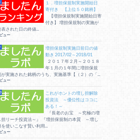
１．増担保規制実施開始日
寄付き 【上位５０銘柄】
【増担保規制実施開始日寄
付き】 増担保規制の実施が
発表された日の終値...
5ビュー
増担保規制実施日前日の値
動き 2017/02～2018/01
２０１７年２月～２０１８
年１月の１年間に増担保規
制が実施された銘柄のうち、実施基準【（２）の「...
5ビュー
これがホントの増し担解除
投資法 ～優位性はココに
ある！～
『長老のお宝 ～究極の増
し担リーチ投資法～』 『増担保規制の本質 ～増し
担を使いこなす賢い利用...
5ビュー