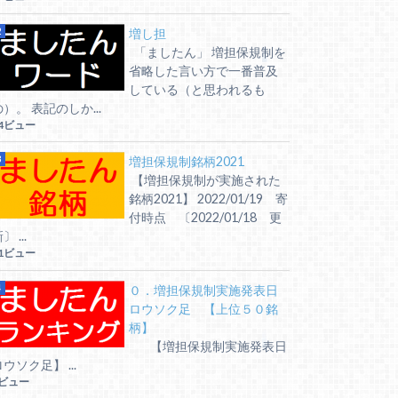
増し担
「ましたん」 増担保規制を
省略した言い方で一番普及
している（と思われるも
の）。 表記のしか...
4ビュー
増担保規制銘柄2021
【増担保規制が実施された
銘柄2021】 2022/01/19 寄
付時点 〔2022/01/18 更
〕 ...
1ビュー
０．増担保規制実施発表日
ロウソク足 【上位５０銘
柄】
【増担保規制実施発表日
ウソク足】 ...
6ビュー