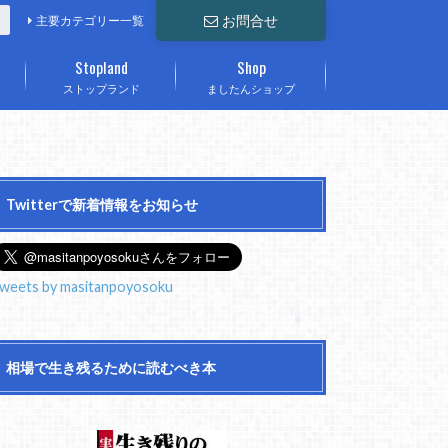
お問合せ
主要カテゴリー一覧
Stopland
Shop
ストップランド
ましたんショップ
Twitterで新着情報をお知らせ
weets by masitanpoyosoku
相場で生き残るために読むべき本