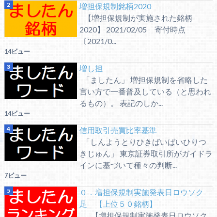
増担保規制銘柄2020
【増担保規制が実施された銘柄
2020】 2021/02/05 寄付時点
〔2021/0...
14ビュー
増し担
「ましたん」 増担保規制を省略した
言い方で一番普及している（と思われ
るもの）。 表記のしか...
14ビュー
信用取引売買比率基準
「しんようとりひきばいばいひりつ
きじゅん」 東京証券取引所がガイドラ
インに基づいて種々の判断...
7ビュー
０．増担保規制実施発表日ロウソク
足 【上位５０銘柄】
【増担保規制実施発表日ロウソク