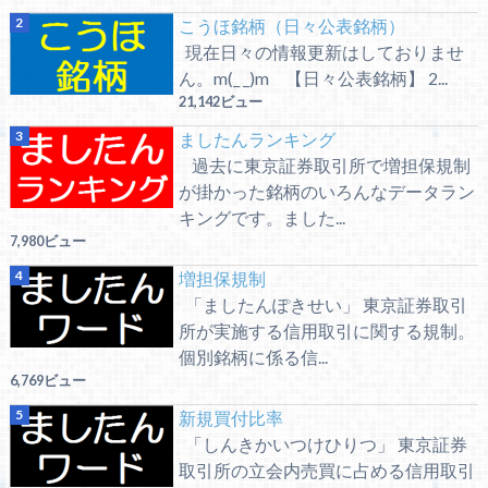
こうほ銘柄（日々公表銘柄）
現在日々の情報更新はしておりませ
ん。m(_ _)m 【日々公表銘柄】 2...
21,142ビュー
ましたんランキング
過去に東京証券取引所で増担保規制
が掛かった銘柄のいろんなデータラン
キングです。ました...
7,980ビュー
増担保規制
「ましたんぽきせい」 東京証券取引
所が実施する信用取引に関する規制。
個別銘柄に係る信...
6,769ビュー
新規買付比率
「しんきかいつけひりつ」 東京証券
取引所の立会内売買に占める信用取引