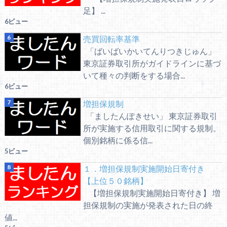
足】 ...
6ビュー
売買回転率基準
「ばいばいかいてんりつきじゅん」
東京証券取引所がガイドラインに基づ
いて種々の判断をする場合...
6ビュー
増担保規制
「ましたんぽきせい」 東京証券取引
所が実施する信用取引に関する規制。
個別銘柄に係る信...
5ビュー
１．増担保規制実施開始日寄付き
【上位５０銘柄】
【増担保規制実施開始日寄付き】 増
担保規制の実施が発表された日の終
値...