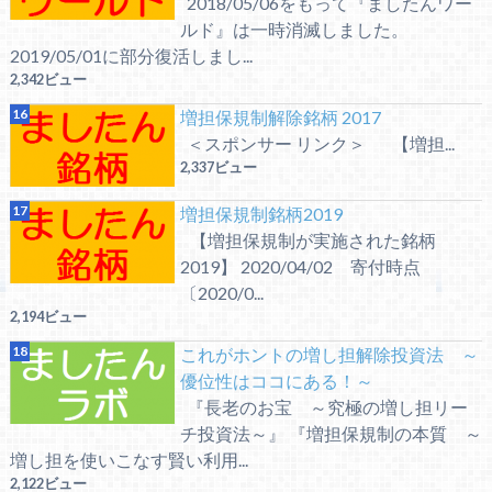
2018/05/06をもって『ましたんワー
ルド』は一時消滅しました。
2019/05/01に部分復活しまし...
2,342ビュー
増担保規制解除銘柄 2017
＜スポンサー リンク＞ 【増担...
2,337ビュー
増担保規制銘柄2019
【増担保規制が実施された銘柄
2019】 2020/04/02 寄付時点
〔2020/0...
2,194ビュー
これがホントの増し担解除投資法 ～
優位性はココにある！～
『長老のお宝 ～究極の増し担リー
チ投資法～』 『増担保規制の本質 ～
増し担を使いこなす賢い利用...
2,122ビュー