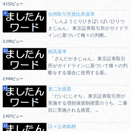
4,512ビュー
信用取引売買比率基準
「しんようとりひきばいばいひりつ
きじゅん」 東京証券取引所がガイドラ
インに基づいて種々の判断...
3,198ビュー
残高基準
「ざんだかきじゅん」 東京証券取引
所がガイドラインに基づいて種々の判
断をする場合に使用する基...
2,944ビュー
第二次措置
「だいにじそち」 東京証券取引所が
実施する増担保規制措置のうち、二番
目に実施される措置。 ...
2,907ビュー
日々公表銘柄