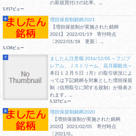
の新規買付けの比率。 ...
5,917ビュー
増担保規制銘柄2021
【増担保規制が実施された銘柄
2021】 2022/01/19 寄付時点
〔2022/01/18 更新〕 ...
5,538ビュー
ましたん注意報 2016/12/05 ～フジプ
レアム、Ｊストリーム、花月園観光～
本日１２月５日（月）の取引状況によ
っては下記銘柄を対象とした増担保規
制（信用取引に関する規制）が発表さ
れます。...
5,127ビュー
増担保規制銘柄2020
【増担保規制が実施された銘柄
2020】 2021/02/05 寄付時点
〔2021/0...