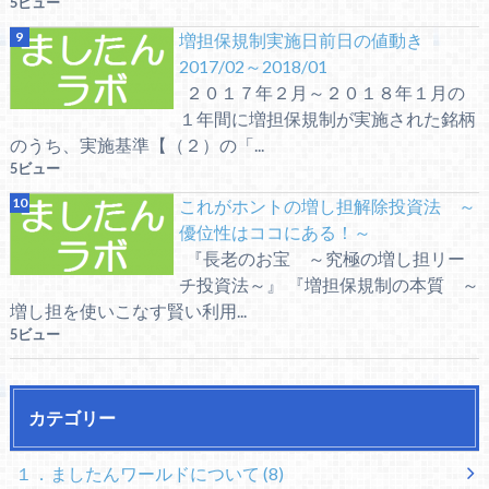
5ビュー
増担保規制実施日前日の値動き
2017/02～2018/01
２０１７年２月～２０１８年１月の
１年間に増担保規制が実施された銘柄
のうち、実施基準【（２）の「...
5ビュー
これがホントの増し担解除投資法 ～
優位性はココにある！～
『長老のお宝 ～究極の増し担リー
チ投資法～』 『増担保規制の本質 ～
増し担を使いこなす賢い利用...
5ビュー
カテゴリー
１．ましたんワールドについて
(8)