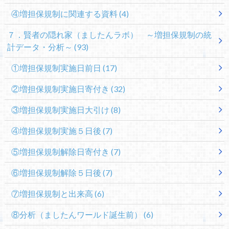
④増担保規制に関連する資料
(4)
７．賢者の隠れ家（ましたんラボ） ～増担保規制の統
計データ・分析～
(93)
①増担保規制実施日前日
(17)
②増担保規制実施日寄付き
(32)
③増担保規制実施日大引け
(8)
④増担保規制実施５日後
(7)
⑤増担保規制解除日寄付き
(7)
⑥増担保規制解除５日後
(7)
⑦増担保規制と出来高
(6)
⑧分析（ましたんワールド誕生前）
(6)