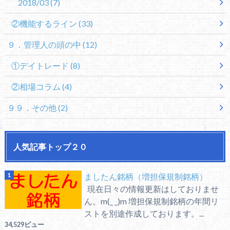
2018/03
(7)
②機能するライン
(33)
９．管理人の頭の中
(12)
①デイトレード
(8)
②相場コラム
(4)
９９．その他
(2)
人気記事トップ２０
ましたん銘柄（増担保規制銘柄）
現在日々の情報更新はしておりませ
ん。m(_ _)m 増担保規制銘柄の年間リ
ストを別途作成しております。...
34,529ビュー