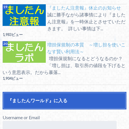
『ましたん注意報』休止のお知らせ
誠に勝手ながら諸事情により『ました
ん注意報』を一時休止とさせていただ
きます。 詳しい事情は下...
1,983ビュー
増担保規制の本質 ～増し担を使いこ
なす賢い利用法～
増担保規制になるとどうなるのか？
「増し担は、取引所の値段を下げると
いう意思表示。だから暴落...
1,904ビュー
『ましたんワールド』に入る
Username or Email