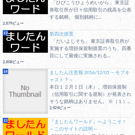
「ひびこうひょうめいがら」 東京証
券取引所が日々信用取引の残高を公表
する銘柄。 個別銘柄に...
2,879ビュー
第四次措置
「だいよじそち」 東京証券取引所が
実施する増担保規制措置のうち、四番
目にして最後に実施される...
2,808ビュー
ましたん注意報 2016/12/01 ～モブキ
ャスト？～
本日１２月１日（木）、増担保規制
（信用取引に関する規制）が発表され
そうな銘柄はありません。 ※（１）...
2,424ビュー
『ましたんワールド』へようこそ！
～このサイトの説明～