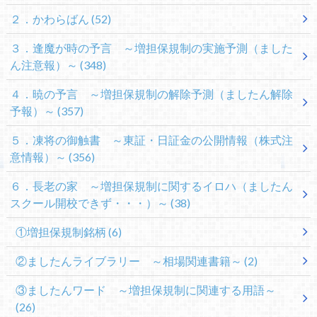
２．かわらばん
(52)
３．逢魔が時の予言 ～増担保規制の実施予測（ました
ん注意報）～
(348)
４．暁の予言 ～増担保規制の解除予測（ましたん解除
予報）～
(357)
５．凍将の御触書 ～東証・日証金の公開情報（株式注
意情報）～
(356)
６．長老の家 ～増担保規制に関するイロハ（ましたん
スクール開校できず・・・）～
(38)
①増担保規制銘柄
(6)
②ましたんライブラリー ～相場関連書籍～
(2)
③ましたんワード ～増担保規制に関連する用語～
(26)