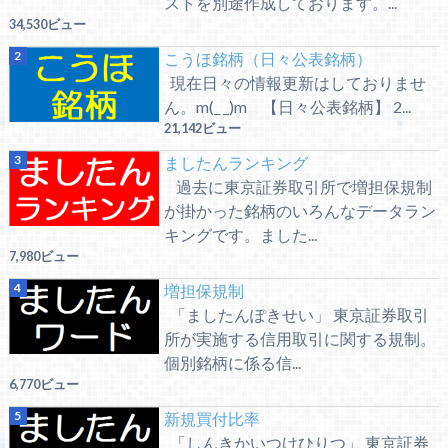
ストを別途作成しております。...
34,530ビュー
こうほ銘柄（日々公表銘柄）
現在日々の情報更新はしておりませ
ん。m(_ _)m 【日々公表銘柄】 2...
21,142ビュー
ましたんランキング
過去に東京証券取引所で増担保規制
が掛かった銘柄のいろんなデータラン
キングです。ました...
7,980ビュー
増担保規制
「ましたんぽきせい」 東京証券取引
所が実施する信用取引に関する規制。
個別銘柄に係る信...
6,770ビュー
新規買付比率
「しんきかいつけひりつ」 東京証券