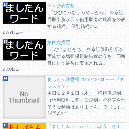
日々公表銘柄
「ひびこうひょうめいがら」 東京証
券取引所が日々信用取引の残高を公表
する銘柄。 個別銘柄に...
2,879ビュー
第四次措置
「だいよじそち」 東京証券取引所が
実施する増担保規制措置のうち、四番
目にして最後に実施される...
2,808ビュー
ましたん注意報 2016/12/01 ～モブキ
ャスト？～
本日１２月１日（木）、増担保規制
（信用取引に関する規制）が発表され
そうな銘柄はありません。 ※（１）...
2,425ビュー
『ましたんワールド』へようこそ！