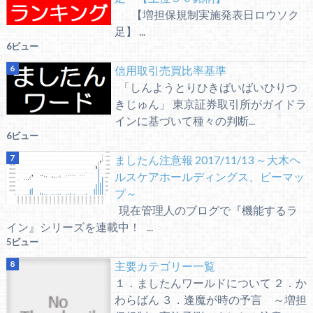
【増担保規制実施発表日ロウソク
足】 ...
6ビュー
信用取引売買比率基準
「しんようとりひきばいばいひりつ
きじゅん」 東京証券取引所がガイドラ
インに基づいて種々の判断...
6ビュー
ましたん注意報 2017/11/13 ～大木ヘ
ルスケアホールディングス、ビーマッ
プ～
現在管理人のブログで『機能するラ
イン』シリーズを連載中！ ...
5ビュー
主要カテゴリー一覧
１．ましたんワールドについて ２．か
わらばん ３．逢魔が時の予言 ～増担