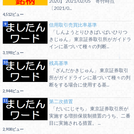
2020】 2021/02/05 寄付時点
〔2021/0...
4,512ビュー
信用取引売買比率基準
「しんようとりひきばいばいひりつ
きじゅん」 東京証券取引所がガイドラ
インに基づいて種々の判断...
3,198ビュー
残高基準
「ざんだかきじゅん」 東京証券取引
所がガイドラインに基づいて種々の判
断をする場合に使用する基...
2,944ビュー
第二次措置
「だいにじそち」 東京証券取引所が
実施する増担保規制措置のうち、二番
目に実施される措置。 ...
2,908ビュー