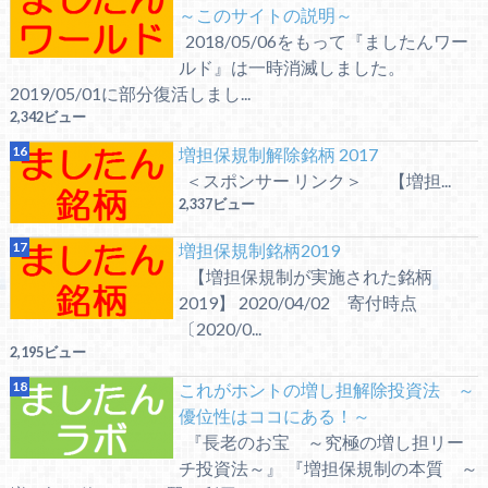
～このサイトの説明～
2018/05/06をもって『ましたんワー
ルド』は一時消滅しました。
2019/05/01に部分復活しまし...
2,342ビュー
増担保規制解除銘柄 2017
＜スポンサー リンク＞ 【増担...
2,337ビュー
増担保規制銘柄2019
【増担保規制が実施された銘柄
2019】 2020/04/02 寄付時点
〔2020/0...
2,195ビュー
これがホントの増し担解除投資法 ～
優位性はココにある！～
『長老のお宝 ～究極の増し担リー
チ投資法～』 『増担保規制の本質 ～