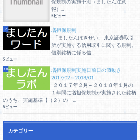
保規制の実施予測（ましたん注意
報）...
5ビュー
増担保規制
「ましたんぽきせい」 東京証券取引
所が実施する信用取引に関する規制。
個別銘柄に係る信...
5ビュー
増担保規制実施日前日の値動き
2017/02～2018/01
２０１７年２月～２０１８年１月の
１年間に増担保規制が実施された銘柄
のうち、実施基準【（２）の「...
5ビュー
カテゴリー