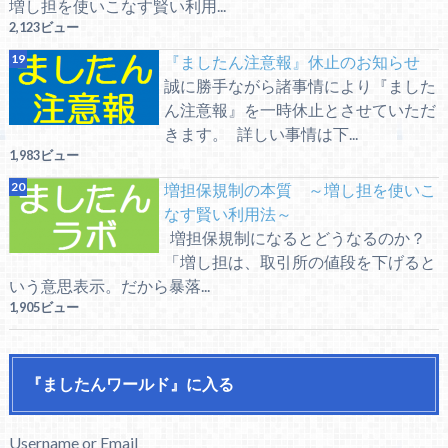
増し担を使いこなす賢い利用...
2,123ビュー
『ましたん注意報』休止のお知らせ
誠に勝手ながら諸事情により『ました
ん注意報』を一時休止とさせていただ
きます。 詳しい事情は下...
1,983ビュー
増担保規制の本質 ～増し担を使いこ
なす賢い利用法～
増担保規制になるとどうなるのか？
「増し担は、取引所の値段を下げると
いう意思表示。だから暴落...
1,905ビュー
『ましたんワールド』に入る
Username or Email