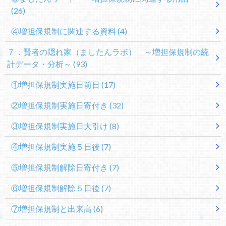
(26)
④増担保規制に関連する資料
(4)
７．賢者の隠れ家（ましたんラボ） ～増担保規制の統
計データ・分析～
(93)
①増担保規制実施日前日
(17)
②増担保規制実施日寄付き
(32)
③増担保規制実施日大引け
(8)
④増担保規制実施５日後
(7)
⑤増担保規制解除日寄付き
(7)
⑥増担保規制解除５日後
(7)
⑦増担保規制と出来高
(6)