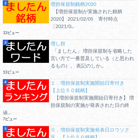
増担保規制銘柄2020
【増担保規制が実施された銘柄
2020】 2021/02/05 寄付時点
〔2021/0...
13ビュー
増し担
「ましたん」 増担保規制を省略した
言い方で一番普及している（と思われ
るもの）。 表記のしか...
13ビュー
１．増担保規制実施開始日寄付き
【上位５０銘柄】
【増担保規制実施開始日寄付き】 増
担保規制の実施が発表された日の終
値...
7ビュー
０．増担保規制実施発表日ロウソク
足 【上位５０銘柄】