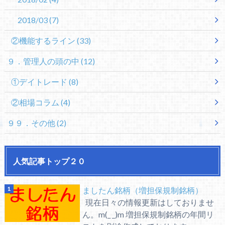
2018/03
(7)
②機能するライン
(33)
９．管理人の頭の中
(12)
①デイトレード
(8)
②相場コラム
(4)
９９．その他
(2)
人気記事トップ２０
ましたん銘柄（増担保規制銘柄）
現在日々の情報更新はしておりませ
ん。m(_ _)m 増担保規制銘柄の年間リ