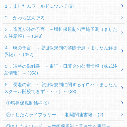
１．ましたんワールドについて
(8)
２．かわらばん
(52)
３．逢魔が時の予言 ～増担保規制の実施予測（ました
ん注意報）～
(348)
４．暁の予言 ～増担保規制の解除予測（ましたん解除
予報）～
(357)
５．凍将の御触書 ～東証・日証金の公開情報（株式注
意情報）～
(356)
６．長老の家 ～増担保規制に関するイロハ（ましたん
スクール開校できず・・・）～
(38)
①増担保規制銘柄
(6)
②ましたんライブラリー ～相場関連書籍～
(2)
③ましたんワード ～増担保規制に関連する用語～