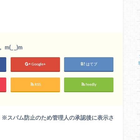
_ _)m
Google+
はてブ
RSS
feedly
 ※スパム防止のため管理人の承認後に表示さ