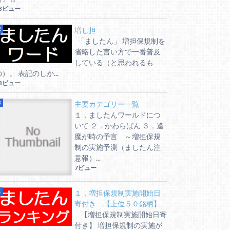
3ビュー
増し担
「ましたん」 増担保規制を
省略した言い方で一番普及
している（と思われるも
の）。 表記のしか...
3ビュー
主要カテゴリー一覧
１．ましたんワールドにつ
いて ２．かわらばん ３．逢
魔が時の予言 ～増担保規
制の実施予測（ましたん注
意報）...
7ビュー
１．増担保規制実施開始日
寄付き 【上位５０銘柄】
【増担保規制実施開始日寄
付き】 増担保規制の実施が