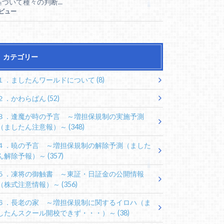
基づいて種々の判断...
5ビュー
カテゴリー
１．ましたんワールドについて
(8)
２．かわらばん
(52)
３．逢魔が時の予言 ～増担保規制の実施予測
（ましたん注意報）～
(348)
４．暁の予言 ～増担保規制の解除予測（ました
ん解除予報）～
(357)
５．凍将の御触書 ～東証・日証金の公開情報
（株式注意情報）～
(356)
６．長老の家 ～増担保規制に関するイロハ（ま
したんスクール開校できず・・・）～
(38)