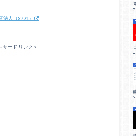
1
法人（8721）
ンサード リンク＞
ロ
柄