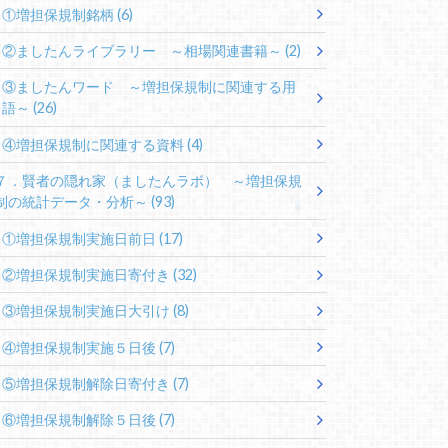
①増担保規制銘柄
(6)
②ましたんライブラリー ～相場関連書籍～
(2)
③ましたんワード ～増担保規制に関連する用
語～
(26)
④増担保規制に関連する資料
(4)
７．賢者の隠れ家（ましたんラボ） ～増担保規
制の統計データ・分析～
(93)
①増担保規制実施日前日
(17)
②増担保規制実施日寄付き
(32)
③増担保規制実施日大引け
(8)
④増担保規制実施５日後
(7)
⑤増担保規制解除日寄付き
(7)
⑥増担保規制解除５日後
(7)