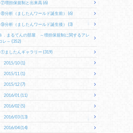
⑦増担保規制と出来高
(6)
⑧分析（ましたんワールド誕生前）
(6)
⑨分析（ましたんワールド誕生後）
(3)
８．まるてんの部屋 ～増担保規制に関するアレ
コレ～
(352)
①ましたんギャラリー
(319)
2015/10
(1)
2015/11
(1)
2015/12
(7)
2016/01
(11)
2016/02
(5)
2016/03
(13)
2016/04
(14)