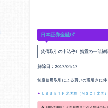
日本証券金融
貸借取引の申込停止措置の一部解
解除日：2017/04/17
制度信用取引による買いの現引きに伴
ＵＢＳ ＥＴＦ 米国株（ＭＳＣＩ米国）（
制度信用取引の新規売りに伴う貸株申込