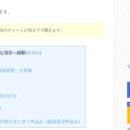
ます。
ス
のチャートが別タブで開きます。
な項目へ移動
[
非表示
]
徴収措置）を実施
/01/31
除
の現引きに伴う申込み（融資返済申込み）
新