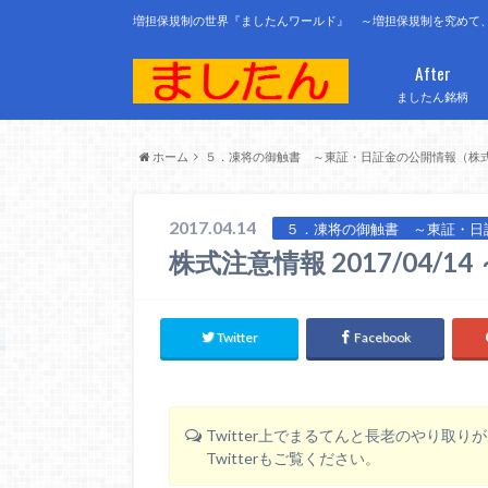
増担保規制の世界『ましたんワールド』 ～増担保規制を究めて
After
ましたん銘柄
ホーム
５．凍将の御触書 ～東証・日証金の公開情報（株
2017.04.14
５．凍将の御触書 ～東証・日
株式注意情報 2017/04/
Twitter
Facebook
Twitter上でまるてんと長老のやり取
Twitterもご覧ください。