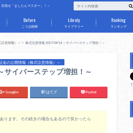
、目指せ「ましたんマスター」！～
Before
Libraly
Ranking
こうほ銘柄
ライブラリー
ランキング
式注意情報）～
株式注意情報 2017/04/14 ～サイバーステップ増担！～
証金の公開情報（株式注意情報）～
14 ～サイバーステップ増担！～
T
Google+
はてブ
Pocket
りがあります。その続きの場合もあるので良かったら