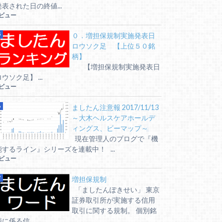
発表された日の終値...
7ビュー
０．増担保規制実施発表日
ロウソク足 【上位５０銘
柄】
【増担保規制実施発表日
ウソク足】 ...
6ビュー
ましたん注意報 2017/11/13
～大木ヘルスケアホールデ
ィングス、ビーマップ～
現在管理人のブログで『機
能するライン』シリーズを連載中！ ...
5ビュー
増担保規制
「ましたんぽきせい」 東京
証券取引所が実施する信用
取引に関する規制。 個別銘
に係る信...