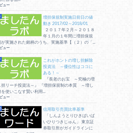
5ビュー
増担保規制実施日前日の値
動き 2017/02～2018/01
２０１７年２月～２０１８
年１月の１年間に増担保規
制が実施された銘柄のうち、実施基準【（２）の「...
5ビュー
これがホントの増し担解除
投資法 ～優位性はココに
ある！～
『長老のお宝 ～究極の増
し担リーチ投資法～』 『増担保規制の本質 ～増し
担を使いこなす賢い利用...
5ビュー
信用取引売買比率基準
「しんようとりひきばいば
いひりつきじゅん」 東京証
券取引所がガイドラインに