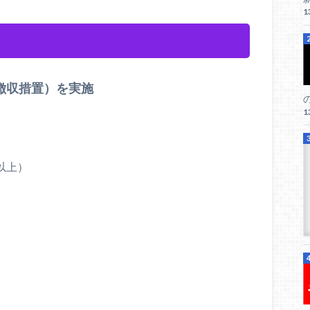
1
徴収措置）を実施
1
以上）