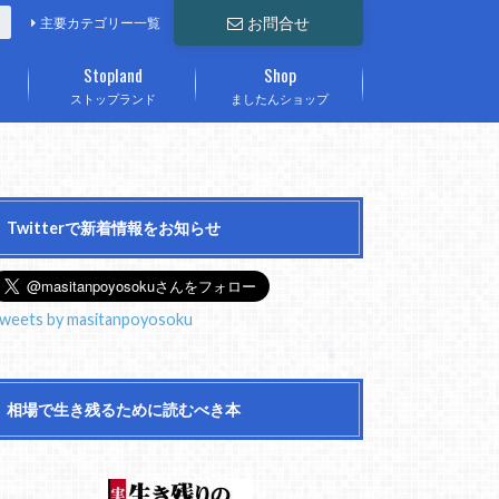
お問合せ
主要カテゴリー一覧
Stopland
Shop
ストップランド
ましたんショップ
Twitterで新着情報をお知らせ
weets by masitanpoyosoku
相場で生き残るために読むべき本