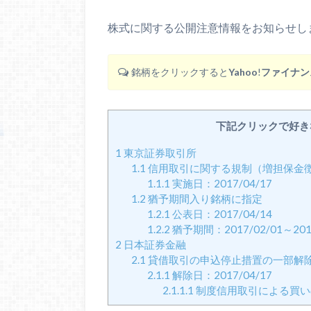
株式に関する公開注意情報をお知らせし
銘柄をクリックすると
Yahoo
!
ファイナン
下記クリックで好き
1
東京証券取引所
1.1
信用取引に関する規制（増担保金
1.1.1
実施日：2017/04/17
1.2
猶予期間入り銘柄に指定
1.2.1
公表日：2017/04/14
1.2.2
猶予期間：2017/02/01～2018
2
日本証券金融
2.1
貸借取引の申込停止措置の一部解
2.1.1
解除日：2017/04/17
2.1.1.1
制度信用取引による買い