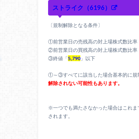
ストライク（6196）
〔規制解除となる条件〕
①前営業日の売残高の対上場株式数比率
②前営業日の買残高の対上場株式数比率
③終値「
5,790
」以下
①～③すべてに該当した場合基本的に規
解除されない可能性もあります。
※①②は
取引終了後に東京証券取引所か
※一つでも満たさなかった場合はこれま
されます。