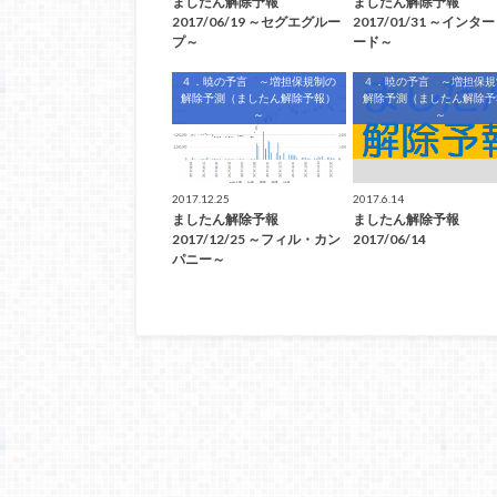
ましたん解除予報
ましたん解除予報
2017/06/19 ～セグエグルー
2017/01/31 ～インタ
プ～
ード～
４．暁の予言 ～増担保規制の
４．暁の予言 ～増担保規
解除予測（ましたん解除予報）
解除予測（ましたん解除予
～
～
2017.12.25
2017.6.14
ましたん解除予報
ましたん解除予報
2017/12/25 ～フィル・カン
2017/06/14
パニー～