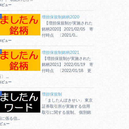
4ビュー
増担保規制銘柄2020
【増担保規制が実施された
銘柄2020】 2021/02/05 寄
付時点 〔2021/0...
3ビュー
増担保規制銘柄2021
【増担保規制が実施された
銘柄2021】 2022/01/19 寄
付時点 〔2022/01/18 更
〕 ...
1ビュー
増担保規制
「ましたんぽきせい」 東京
証券取引所が実施する信用
取引に関する規制。 個別銘
に係る信...
6ビュー