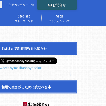
お問合せ
主要カテゴリー一覧
Stopland
Shop
ストップランド
ましたんショップ
Twitterで新着情報をお知らせ
weets by masitanpoyosoku
相場で生き残るために読むべき本