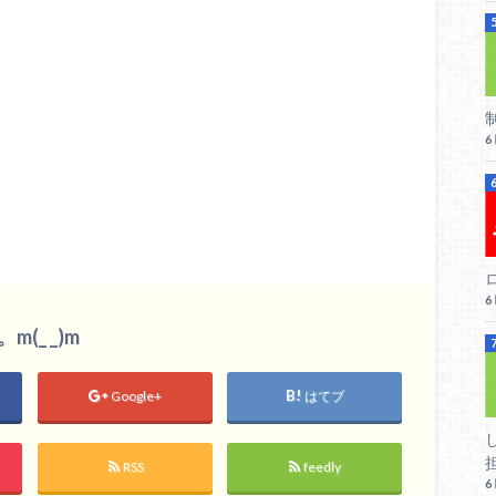
ロ
_ _)m
Google+
はてブ
RSS
feedly