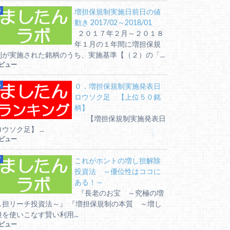
増担保規制実施日前日の値
動き 2017/02～2018/01
２０１７年２月～２０１８
年１月の１年間に増担保規
制が実施された銘柄のうち、実施基準【（２）の「...
6ビュー
０．増担保規制実施発表日
ロウソク足 【上位５０銘
柄】
【増担保規制実施発表日
ウソク足】 ...
6ビュー
これがホントの増し担解除
投資法 ～優位性はココに
ある！～
『長老のお宝 ～究極の増
し担リーチ投資法～』 『増担保規制の本質 ～増し
担を使いこなす賢い利用...
6ビュー