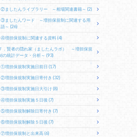
②ましたんライブラリー ～相場関連書籍～
(2)
③ましたんワード ～増担保規制に関連する用
語～
(26)
④増担保規制に関連する資料
(4)
７．賢者の隠れ家（ましたんラボ） ～増担保規
制の統計データ・分析～
(93)
①増担保規制実施日前日
(17)
②増担保規制実施日寄付き
(32)
③増担保規制実施日大引け
(8)
④増担保規制実施５日後
(7)
⑤増担保規制解除日寄付き
(7)
⑥増担保規制解除５日後
(7)
⑦増担保規制と出来高
(6)