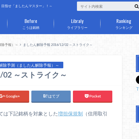
、目指せ「ましたんマスター」！～
Before
Libraly
Ranking
こうほ銘柄
ライブラリー
ランキング
解除予報）～
ましたん解除予報 2016/12/02 ～ストライク～
解除予測（ましたん解除予報）～
2/02 ～ストライク～
T
Google+
はてブ
Pocket
ては下記銘柄を対象とした
増担保規制
（信用取引