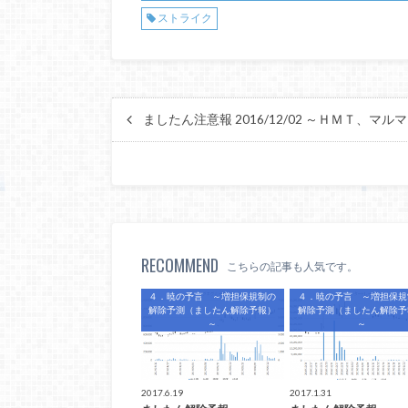
ストライク
ましたん注意報 2016/12/02 ～ＨＭＴ、マ
RECOMMEND
こちらの記事も人気です。
４．暁の予言 ～増担保規制の
４．暁の予言 ～増担保規
解除予測（ましたん解除予報）
解除予測（ましたん解除予
～
～
2017.6.19
2017.1.31