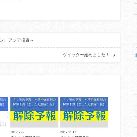
ルマン、アジア投資～
ツイッター始めました！
制の
４．暁の予言 ～増担保規制の
４．暁の予言 ～増担保規制の
報）
解除予測（ましたん解除予報）
解除予測（ましたん解除予報）
～
～
2017.9.22
2017.11.17