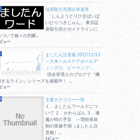
信用取引売買比率基準
「しんようとりひきばいば
いひりつきじゅん」 東京証
券取引所がガイドラインに
基づいて種々の判断...
6ビュー
ましたん注意報 2017/11/13
～大木ヘルスケアホールデ
ィングス、ビーマップ～
現在管理人のブログで『機
能するライン』シリーズを連載中！ ...
5ビュー
主要カテゴリー一覧
１．ましたんワールドにつ
いて ２．かわらばん ３．逢
魔が時の予言 ～増担保規
制の実施予測（ましたん注
意報）...
5ビュー