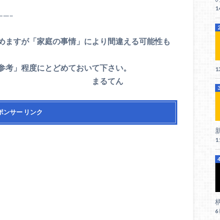
1
——–
めますが「家庭の事情」により間違える可能性も
参考」程度にとどめておいて下さい。
1
まるてん
ポンサー リンク
新
1
柄