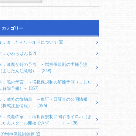
カテゴリー
１．ましたんワールドについて
(8)
２．かわらばん
(52)
３．逢魔が時の予言 ～増担保規制の実施予測
（ましたん注意報）～
(348)
４．暁の予言 ～増担保規制の解除予測（ました
ん解除予報）～
(357)
５．凍将の御触書 ～東証・日証金の公開情報
（株式注意情報）～
(356)
６．長老の家 ～増担保規制に関するイロハ（ま
したんスクール開校できず・・・）～
(38)
①増担保規制銘柄
(6)