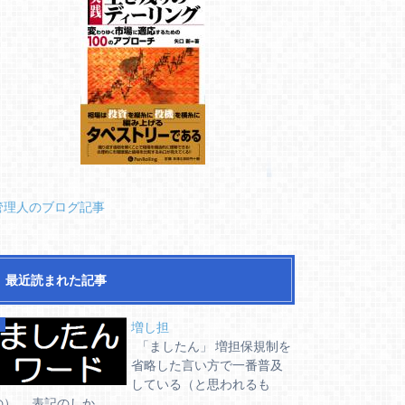
管理人のブログ記事
最近読まれた記事
増し担
「ましたん」 増担保規制を
省略した言い方で一番普及
している（と思われるも
の）。 表記のしか...