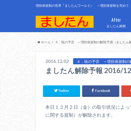
増担保規制の世界『ましたんワールド』 ～増担保規制を究めて
After
ましたん銘柄
ホーム
４．暁の予言 ～増担保規制の解除予測（ましたん
2016.12.02
４．暁の予言 ～増担保規制の
ましたん解除予報 2016/1
Twitter
Facebook
本日１２月２日（金）の取引状況によっ
に関する規制）が解除されます。