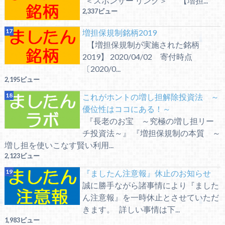
＜スポンサー リンク＞ 【増担...
2,337ビュー
増担保規制銘柄2019
【増担保規制が実施された銘柄
2019】 2020/04/02 寄付時点
〔2020/0...
2,195ビュー
これがホントの増し担解除投資法 ～
優位性はココにある！～
『長老のお宝 ～究極の増し担リー
チ投資法～』 『増担保規制の本質 ～
増し担を使いこなす賢い利用...
2,123ビュー
『ましたん注意報』休止のお知らせ
誠に勝手ながら諸事情により『ました
ん注意報』を一時休止とさせていただ
きます。 詳しい事情は下...
1,983ビュー