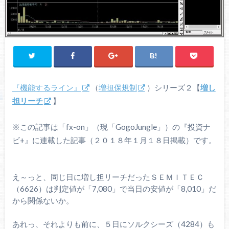
『機能するライン』
（
増担保規制
）シリーズ２【
増し
担リーチ
】
※この記事は「fx-on」（現「GogoJungle」）の『投資ナ
ビ+』に連載した記事（２０１８年１月１８日掲載）です。
え～っと、同じ日に増し担リーチだったＳＥＭＩＴＥＣ
（6626）は判定値が「7,080」で当日の安値が「8,010」だ
から関係ないか。
あれっ、それよりも前に、５日にソルクシーズ（4284）も