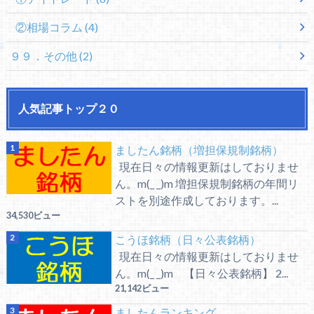
②相場コラム
(4)
９９．その他
(2)
人気記事トップ２０
ましたん銘柄（増担保規制銘柄）
現在日々の情報更新はしておりませ
ん。m(_ _)m 増担保規制銘柄の年間リ
ストを別途作成しております。...
34,530ビュー
こうほ銘柄（日々公表銘柄）
現在日々の情報更新はしておりませ
ん。m(_ _)m 【日々公表銘柄】 2...
21,142ビュー
ましたんランキング