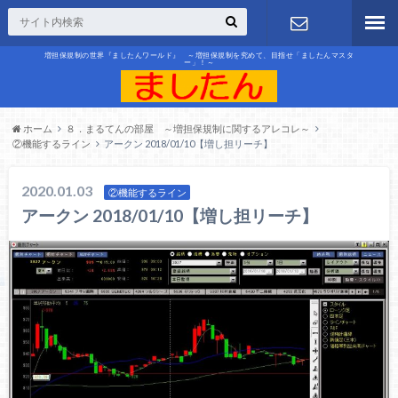
増担保規制の世界『ましたんワールド』 ～増担保規制を究めて、目指せ「ましたんマスタ
ー」！～
お問合せ
ホーム
８．まるてんの部屋 ～増担保規制に関するアレコレ～
②機能するライン
アークン 2018/01/10【増し担リーチ】
2020.01.03
②機能するライン
アークン 2018/01/10【増し担リーチ】