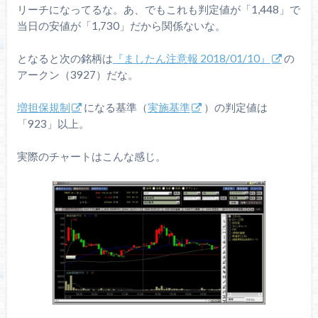
リーチになってるな。あ、でもこれも判定値が「1,448」で
当日の安値が「1,730」だから関係ないな。
となると次の銘柄は
『ましたん注意報 2018/01/10』
の
アークン（3927）だな。
増担保規制
になる基準（
実施基準
）の判定値は
「923」以上。
実際のチャートはこんな感じ。