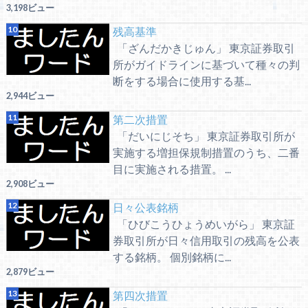
3,198ビュー
残高基準
「ざんだかきじゅん」 東京証券取引
所がガイドラインに基づいて種々の判
断をする場合に使用する基...
2,944ビュー
第二次措置
「だいにじそち」 東京証券取引所が
実施する増担保規制措置のうち、二番
目に実施される措置。 ...
2,908ビュー
日々公表銘柄
「ひびこうひょうめいがら」 東京証
券取引所が日々信用取引の残高を公表
する銘柄。 個別銘柄に...
2,879ビュー
第四次措置