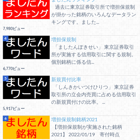
過去に東京証券取引所で増担保規制
が掛かった銘柄のいろんなデータラン
キングです。ました...
7,980ビュー
増担保規制
「ましたんぽきせい」 東京証券取引
所が実施する信用取引に関する規制。
個別銘柄に係る信...
6,770ビュー
新規買付比率
「しんきかいつけひりつ」 東京証券
取引所の立会内売買に占める信用取引
の新規買付けの比率。 ...
5,917ビュー
増担保規制銘柄2021
【増担保規制が実施された銘柄
2021】 2022/01/19 寄付時点