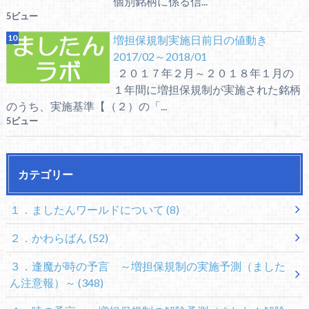
個別銘柄に係る信...
5ビュー
増担保規制実施日前日の値動き
2017/02～2018/01
２０１７年２月～２０１８年１月の
１年間に増担保規制が実施された銘柄
のうち、実施基準【（２）の「...
5ビュー
カテゴリー
１．ましたんワールドについて
(8)
２．かわらばん
(52)
３．逢魔が時の予言 ～増担保規制の実施予測（ました
ん注意報）～
(348)