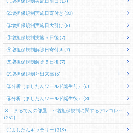
①増担保規制実施日前日
(17)
②増担保規制実施日寄付き
(32)
③増担保規制実施日大引け
(8)
④増担保規制実施５日後
(7)
⑤増担保規制解除日寄付き
(7)
⑥増担保規制解除５日後
(7)
⑦増担保規制と出来高
(6)
⑧分析（ましたんワールド誕生前）
(6)
⑨分析（ましたんワールド誕生後）
(3)
８．まるてんの部屋 ～増担保規制に関するアレコレ～
(352)
①ましたんギャラリー
(319)