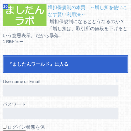
増担保規制の本質 ～増し担を使いこ
なす賢い利用法～
増担保規制になるとどうなるのか？
「増し担は、取引所の値段を下げると
いう意思表示。だから暴落...
1,905ビュー
『ましたんワールド』に入る
Username or Email
パスワード
ログイン状態を保