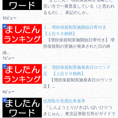
言い方で一番普及している（と思われ
るもの）。 表記のしか...
13ビュー
１．増担保規制実施開始日寄付き
【上位５０銘柄】
【増担保規制実施開始日寄付き】 増
担保規制の実施が発表された日の終
値...
7ビュー
０．増担保規制実施発表日ロウソク
足 【上位５０銘柄】
【増担保規制実施発表日ロウソク
足】 ...
6ビュー
信用取引売買比率基準
「しんようとりひきばいばいひりつ
きじゅん」 東京証券取引所がガイドラ