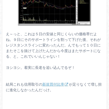
え～っと、これは５日の安値と同じくらいの価格帯だよ
ね。９日にそのサポートラインを割って下げた後、それが
レジスタンスラインに変わったんだ。んでもって１０日に
またそこを抜けて上げたんだから今度はまたサポートにな
る、と。これでいいんじゃない！
ヨシヨシ。着実に長老を追い込んでるぞ！
結局これも信用取引の
新規買付比率
が足りなくて増し担
に進化しなかったんだっけ。