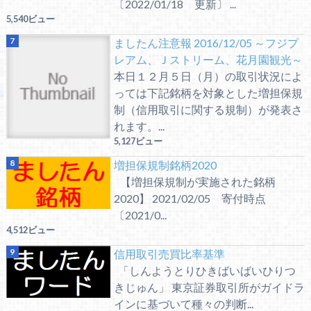
〔2022/01/18 更新〕 ...
5,540ビュー
ましたん注意報 2016/12/05 ～フジプ
レアム、Ｊストリーム、花月園観光～
本日１２月５日（月）の取引状況によ
っては下記銘柄を対象とした増担保規
制（信用取引に関する規制）が発表さ
れます。...
5,127ビュー
増担保規制銘柄2020
【増担保規制が実施された銘柄
2020】 2021/02/05 寄付時点
〔2021/0...
4,512ビュー
信用取引売買比率基準
「しんようとりひきばいばいひりつ
きじゅん」 東京証券取引所がガイドラ
インに基づいて種々の判断...