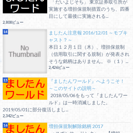
「だいよじそち」 東京証券取引所が
実施する増担保規制措置のうち、四番
目にして最後に実施される...
2,808ビュー
ましたん注意報 2016/12/01 ～モブキ
ャスト？～
本日１２月１日（木）、増担保規制
（信用取引に関する規制）が発表され
そうな銘柄はありません。 ※（１）...
2,426ビュー
『ましたんワールド』へようこそ！
～このサイトの説明～
2018/05/06をもって『ましたんワー
ルド』は一時消滅しました。
2019/05/01に部分復活しまし...
2,342ビュー
増担保規制解除銘柄 2017