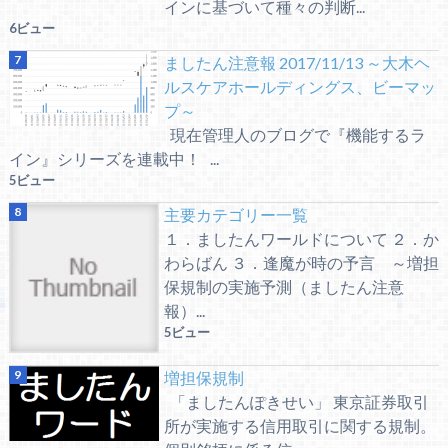
インに基づいて種々の判断...
6ビュー
ましたん注意報 2017/11/13 ～大木ヘ
ルスケアホールディングス、ビーマッ
プ～
現在管理人のブログで『機能するラ
イン』シリーズを連載中！ ...
5ビュー
主要カテゴリー一覧
１．ましたんワールドについて ２．か
わらばん ３．逢魔が時の予言 ～増担
保規制の実施予測（ましたん注意
報）...
5ビュー
増担保規制
「ましたんぽきせい」 東京証券取引
所が実施する信用取引に関する規制。