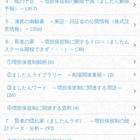
４．暁の予言 ～増担保規制の解除予測（ましたん解除
予報）～
(357)
５．凍将の御触書 ～東証・日証金の公開情報（株式注
意情報）～
(356)
６．長老の家 ～増担保規制に関するイロハ（ましたん
スクール開校できず・・・）～
(38)
①増担保規制銘柄
(6)
②ましたんライブラリー ～相場関連書籍～
(2)
③ましたんワード ～増担保規制に関連する用語～
(26)
④増担保規制に関連する資料
(4)
７．賢者の隠れ家（ましたんラボ） ～増担保規制の統
計データ・分析～
(93)