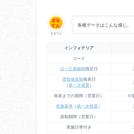
各種データはこんな感じ。
まるてん
インフォテリア
コード
日々公表銘柄
指定日
増担保規制
発表日
（
第一次措置
）
発表までの期間（営業日）
※
実施基準
（
第一次措置
）
規制期間（営業日）
実施日寄付き