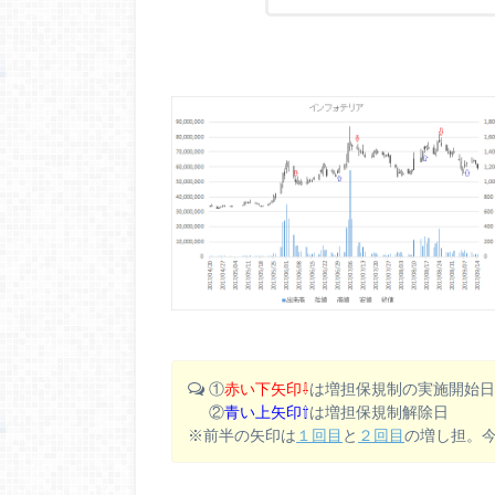
①
赤い下矢印⇩
は増担保規制の実施開始
②
青い上矢印⇧
は増担保規制解除日
※前半の矢印は
１回目
と
２回目
の増し担。