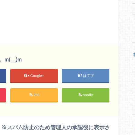
_ _)m
Google+
はてブ
RSS
feedly
 ※スパム防止のため管理人の承認後に表示さ