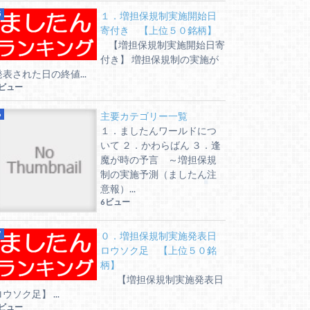
１．増担保規制実施開始日
寄付き 【上位５０銘柄】
【増担保規制実施開始日寄
付き】 増担保規制の実施が
発表された日の終値...
7ビュー
主要カテゴリー一覧
１．ましたんワールドにつ
いて ２．かわらばん ３．逢
魔が時の予言 ～増担保規
制の実施予測（ましたん注
意報）...
6ビュー
０．増担保規制実施発表日
ロウソク足 【上位５０銘
柄】
【増担保規制実施発表日
ウソク足】 ...
6ビュー