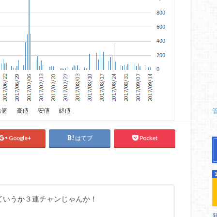
Google+
はてブ
Pocket
ていうか３連チャンじゃんか！
。
新