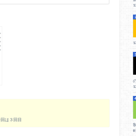
1
1
1
日
今回は３回目