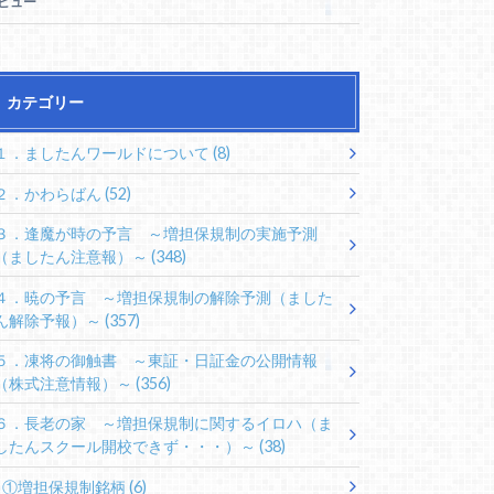
5ビュー
カテゴリー
１．ましたんワールドについて
(8)
２．かわらばん
(52)
３．逢魔が時の予言 ～増担保規制の実施予測
（ましたん注意報）～
(348)
４．暁の予言 ～増担保規制の解除予測（ました
ん解除予報）～
(357)
５．凍将の御触書 ～東証・日証金の公開情報
（株式注意情報）～
(356)
６．長老の家 ～増担保規制に関するイロハ（ま
したんスクール開校できず・・・）～
(38)
①増担保規制銘柄
(6)