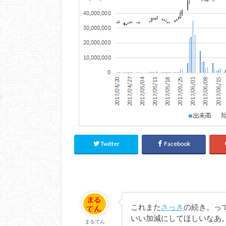
Twitter
Facebook
これまた
さっき
の続き。っ
いい加減にしてほしいなあ
まるてん