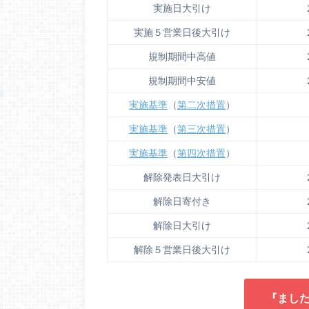
実施日大引け
実施５営業日後大引け
規制期間中高値
規制期間中安値
実施基準
（
第二次措置
）
実施基準
（
第三次措置
）
実施基準
（
第四次措置
）
解除発表日大引け
解除日寄付き
解除日大引け
解除５営業日後大引け
『まし