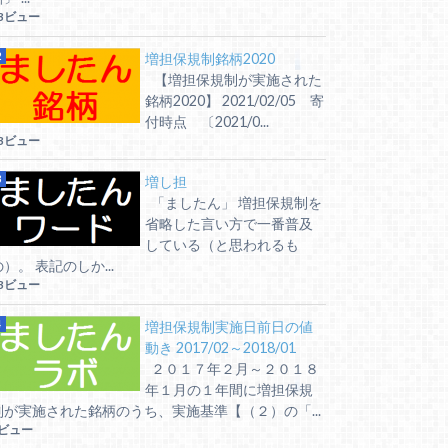
3ビュー
増担保規制銘柄2020
【増担保規制が実施された
銘柄2020】 2021/02/05 寄
付時点 〔2021/0...
3ビュー
増し担
「ましたん」 増担保規制を
省略した言い方で一番普及
している（と思われるも
の）。 表記のしか...
3ビュー
増担保規制実施日前日の値
動き 2017/02～2018/01
２０１７年２月～２０１８
年１月の１年間に増担保規
制が実施された銘柄のうち、実施基準【（２）の「...
8ビュー