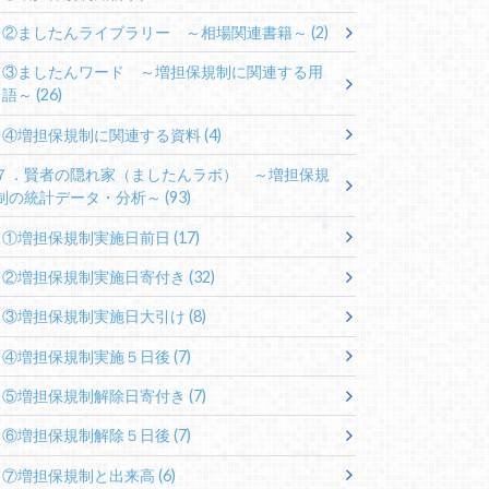
②ましたんライブラリー ～相場関連書籍～
(2)
③ましたんワード ～増担保規制に関連する用
語～
(26)
④増担保規制に関連する資料
(4)
７．賢者の隠れ家（ましたんラボ） ～増担保規
制の統計データ・分析～
(93)
①増担保規制実施日前日
(17)
②増担保規制実施日寄付き
(32)
③増担保規制実施日大引け
(8)
④増担保規制実施５日後
(7)
⑤増担保規制解除日寄付き
(7)
⑥増担保規制解除５日後
(7)
⑦増担保規制と出来高
(6)