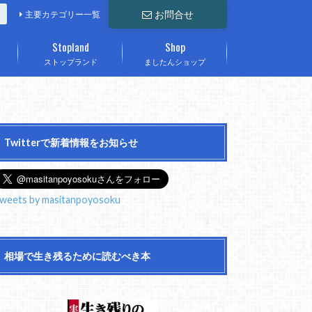
お問合せ
主要カテゴリー一覧
Stopland
Shop
ストップランド
ましたんショップ
Twitterで新着情報をお知らせ
weets by masitanpoyosoku
相場で生き残るために読むべき本