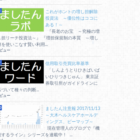
これがホントの増し担解除
投資法 ～優位性はココに
ある！～
『長老のお宝 ～究極の増
し担リーチ投資法～』 『増担保規制の本質 ～増し
担を使いこなす賢い利用...
6ビュー
信用取引売買比率基準
「しんようとりひきばいば
いひりつきじゅん」 東京証
券取引所がガイドラインに
基づいて種々の判断...
6ビュー
ましたん注意報 2017/11/13
～大木ヘルスケアホールデ
ィングス、ビーマップ～
現在管理人のブログで『機
能するライン』シリーズを連載中！ ...