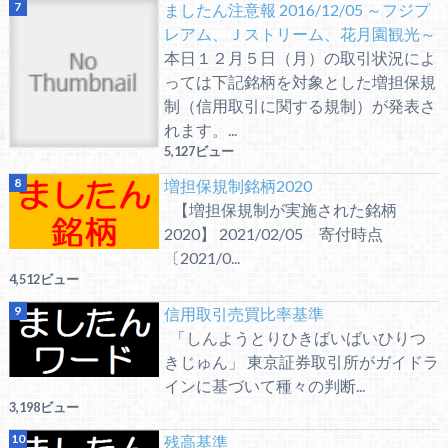
ましたん注意報 2016/12/05 ～フジプ
レアム、Ｊストリーム、花月園観光～
本日１２月５日（月）の取引状況によ
っては下記銘柄を対象とした増担保規
制（信用取引に関する規制）が発表さ
れます。...
5,127ビュー
増担保規制銘柄2020
【増担保規制が実施された銘柄
2020】 2021/02/05 寄付時点
〔2021/0...
4,512ビュー
信用取引売買比率基準
「しんようとりひきばいばいひりつ
きじゅん」 東京証券取引所がガイドラ
インに基づいて種々の判断...
3,198ビュー
残高基準