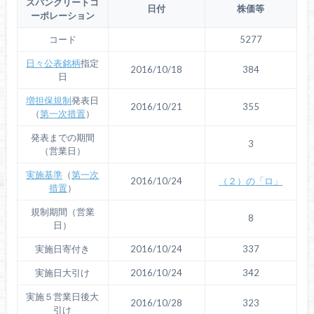
スパンクリートコ
日付
株価等
ーポレーション
コード
5277
日々公表銘柄
指定
2016/10/18
384
日
増担保規制
発表日
2016/10/21
355
（
第一次措置
）
発表までの期間
3
（営業日）
実施基準
（
第一次
2016/10/24
（２）の「ロ」
措置
）
規制期間（営業
8
日）
実施日寄付き
2016/10/24
337
実施日大引け
2016/10/24
342
実施５営業日後大
2016/10/28
323
引け