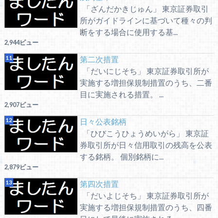
「ざんだかきじゅん」 東京証券取引
所がガイドラインに基づいて種々の判
断をする場合に使用する基...
2,944ビュー
第二次措置
「だいにじそち」 東京証券取引所が
実施する増担保規制措置のうち、二番
目に実施される措置。 ...
2,907ビュー
日々公表銘柄
「ひびこうひょうめいがら」 東京証
券取引所が日々信用取引の残高を公表
する銘柄。 個別銘柄に...
2,879ビュー
第四次措置
「だいよじそち」 東京証券取引所が
実施する増担保規制措置のうち、四番