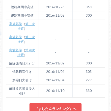
規制期間中高値
2016/10/26
368
規制期間中安値
2016/11/02
300
実施基準
（
第二次
–
–
措置
）
実施基準
（
第三次
–
–
措置
）
実施基準
（
第四次
–
–
措置
）
解除発表日大引け
2016/11/02
300
解除日寄付き
2016/11/04
303
解除日大引け
2016/11/04
279
解除５営業日後大
2016/11/10
330
引け
『ましたんランキング』へ