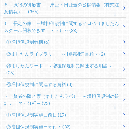
５．凍将の御触書 ～東証・日証金の公開情報（株式注
意情報）～
(356)
６．長老の家 ～増担保規制に関するイロハ（ましたん
スクール開校できず・・・）～
(38)
①増担保規制銘柄
(6)
②ましたんライブラリー ～相場関連書籍～
(2)
③ましたんワード ～増担保規制に関連する用語～
(26)
④増担保規制に関連する資料
(4)
７．賢者の隠れ家（ましたんラボ） ～増担保規制の統
計データ・分析～
(93)
①増担保規制実施日前日
(17)
②増担保規制実施日寄付き
(32)