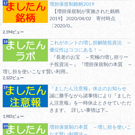
増担保規制銘柄2019
【増担保規制が実施された銘柄
2019】 2020/04/02 寄付時点
〔2020/0...
2,194ビュー
これがホントの増し担解除投資法 ～
優位性はココにある！～
『長老のお宝 ～究極の増し担リー
チ投資法～』 『増担保規制の本質 ～
増し担を使いこなす賢い利用...
2,122ビュー
『ましたん注意報』休止のお知らせ
誠に勝手ながら諸事情により『ました
ん注意報』を一時休止とさせていただ
きます。 詳しい事情は下...
1,983ビュー
増担保規制の本質 ～増し担を使いこ
なす賢い利用法～