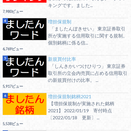
キングです。ました...
7,980ビュー
増担保規制
「ましたんぽきせい」 東京証券取引
所が実施する信用取引に関する規制。
個別銘柄に係る信...
6,769ビュー
新規買付比率
「しんきかいつけひりつ」 東京証券
取引所の立会内売買に占める信用取引
の新規買付けの比率。 ...
5,917ビュー
増担保規制銘柄2021
【増担保規制が実施された銘柄
2021】 2022/01/19 寄付時点
〔2022/01/18 更新〕 ...
5,538ビュー