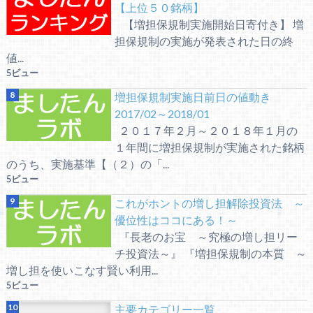
【上位５０銘柄】
【増担保規制実施開始日寄付き】 増
担保規制の実施が発表された日の終
値...
5ビュー
増担保規制実施日前日の値動き
2017/02～2018/01
２０１７年２月～２０１８年１月の
１年間に増担保規制が実施された銘柄
のうち、実施基準【（２）の「...
5ビュー
これがホントの増し担解除投資法 ～
優位性はココにある！～
『長老のお宝 ～究極の増し担リー
チ投資法～』 『増担保規制の本質 ～
増し担を使いこなす賢い利用...
5ビュー
主要カテゴリー一覧