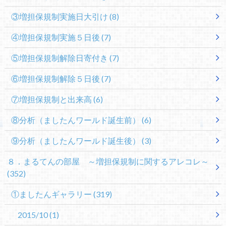
③増担保規制実施日大引け
(8)
④増担保規制実施５日後
(7)
⑤増担保規制解除日寄付き
(7)
⑥増担保規制解除５日後
(7)
⑦増担保規制と出来高
(6)
⑧分析（ましたんワールド誕生前）
(6)
⑨分析（ましたんワールド誕生後）
(3)
８．まるてんの部屋 ～増担保規制に関するアレコレ～
(352)
①ましたんギャラリー
(319)
2015/10
(1)