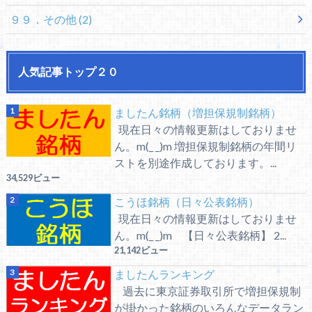
９９．その他
(2)
人気記事トップ２０
ましたん銘柄（増担保規制銘柄）
現在日々の情報更新はしておりませ
ん。m(_ _)m 増担保規制銘柄の年間リ
ストを別途作成しております。...
34,529ビュー
こうほ銘柄（日々公表銘柄）
現在日々の情報更新はしておりませ
ん。m(_ _)m 【日々公表銘柄】 2...
21,142ビュー
ましたんランキング
過去に東京証券取引所で増担保規制
が掛かった銘柄のいろんなデータラン