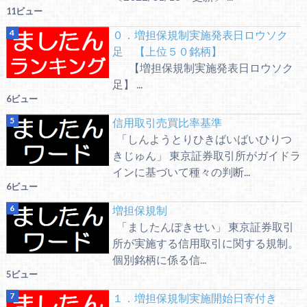
11ビュー
０．増担保規制実施発表日ロウソク
足 【上位５０銘柄】
【増担保規制実施発表日ロウソク
足】 ...
6ビュー
信用取引売買比率基準
「しんようとりひきばいばいひりつ
きじゅん」 東京証券取引所がガイドラ
インに基づいて種々の判断...
6ビュー
増担保規制
「ましたんぽきせい」 東京証券取引
所が実施する信用取引に関する規制。
個別銘柄に係る信...
5ビュー
１．増担保規制実施開始日寄付き