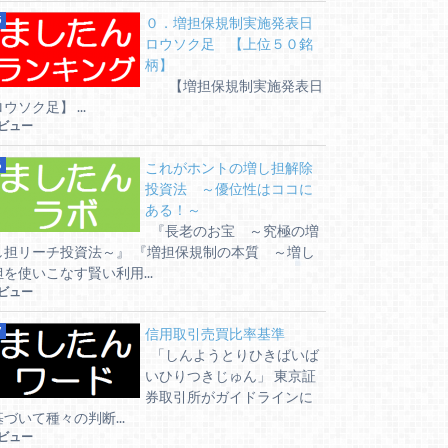
０．増担保規制実施発表日
ロウソク足 【上位５０銘
柄】
【増担保規制実施発表日
ウソク足】 ...
6ビュー
これがホントの増し担解除
投資法 ～優位性はココに
ある！～
『長老のお宝 ～究極の増
し担リーチ投資法～』 『増担保規制の本質 ～増し
担を使いこなす賢い利用...
6ビュー
信用取引売買比率基準
「しんようとりひきばいば
いひりつきじゅん」 東京証
券取引所がガイドラインに
基づいて種々の判断...
6ビュー