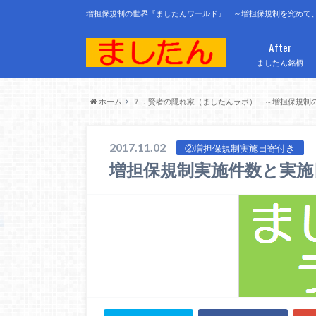
増担保規制の世界『ましたんワールド』 ～増担保規制を究めて
After
ましたん銘柄
ホーム
７．賢者の隠れ家（ましたんラボ） ～増担保規制
2017.11.02
②増担保規制実施日寄付き
増担保規制実施件数と実施日