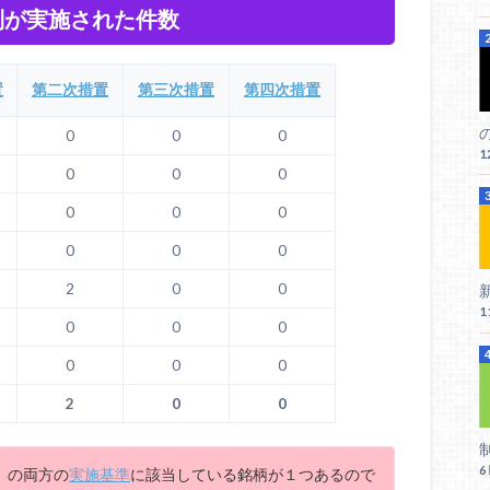
制
が実施された件数
置
第二次措置
第三次措置
第四次措置
0
0
0
1
0
0
0
0
0
0
0
0
0
2
0
0
新
1
0
0
0
0
0
0
2
0
0
】の両方の
実施基準
に該当している銘柄が１つあるので