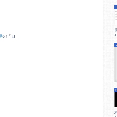
準
の「ロ」
柄