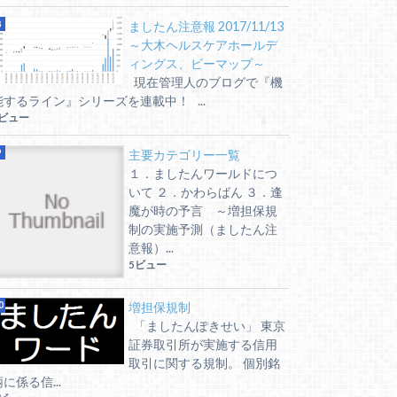
ましたん注意報 2017/11/13
～大木ヘルスケアホールデ
ィングス、ビーマップ～
現在管理人のブログで『機
能するライン』シリーズを連載中！ ...
5ビュー
主要カテゴリー一覧
１．ましたんワールドにつ
いて ２．かわらばん ３．逢
魔が時の予言 ～増担保規
制の実施予測（ましたん注
意報）...
5ビュー
増担保規制
「ましたんぽきせい」 東京
証券取引所が実施する信用
取引に関する規制。 個別銘
に係る信...