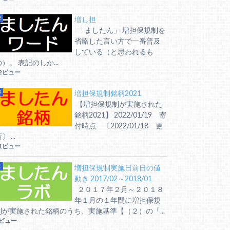
増し担
「ましたん」 増担保規制を
省略した言い方で一番普及
している（と思われるも
の）。 表記のしか...
2ビュー
増担保規制銘柄2021
【増担保規制が実施された
銘柄2021】 2022/01/19 寄
付時点 〔2022/01/18 更
〕 ...
1ビュー
増担保規制実施日前日の値
動き 2017/02～2018/01
２０１７年２月～２０１８
年１月の１年間に増担保規
制が実施された銘柄のうち、実施基準【（２）の「...
6ビュー