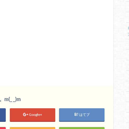
_ _)m
Google+
はてブ