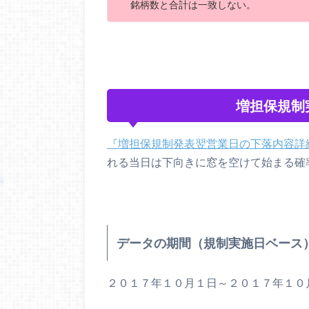
銘柄数と合計は一致しない。
増担保規制
『増担保規制発表翌営業日の下落内容詳
れる当日は下向きに窓を空けて始まる確
データの期間（規制実施日
ベース
２０１７年１０月１日～２０１７年１０