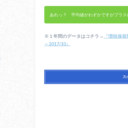
あれっ？ 平均値がわずかですがプラス
※１年間のデータはコチラ→
『増担保規制
～2017/10』
ス