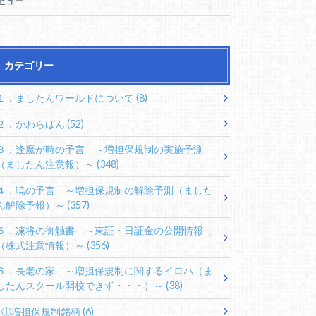
5ビュー
カテゴリー
１．ましたんワールドについて
(8)
２．かわらばん
(52)
３．逢魔が時の予言 ～増担保規制の実施予測
（ましたん注意報）～
(348)
４．暁の予言 ～増担保規制の解除予測（ました
ん解除予報）～
(357)
５．凍将の御触書 ～東証・日証金の公開情報
（株式注意情報）～
(356)
６．長老の家 ～増担保規制に関するイロハ（ま
したんスクール開校できず・・・）～
(38)
①増担保規制銘柄
(6)