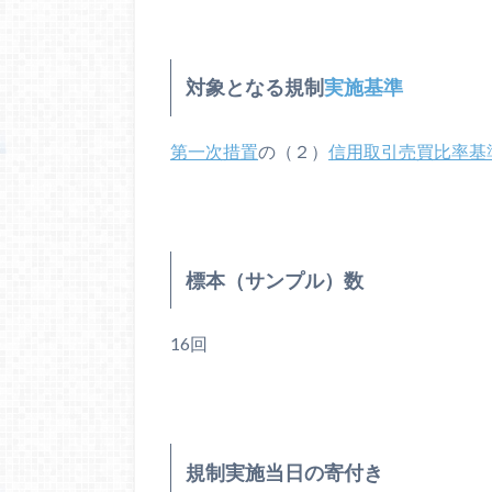
対象となる規制
実施基準
第一次措置
の（２）
信用取引売買比率基
標本（サンプル）数
16回
規制実施当日の寄付き