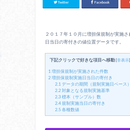
Twitter
Facebook
２０１７年１０月に増担保規制が実施さ
日当日の寄付きの値位置データです。
下記クリックで好きな項目へ移動
[
非表示
1
増担保規制が実施された件数
2
増担保規制実施日当日の寄付き
2.1
データの期間（規制実施日ベース
2.2
対象となる規制実施基準
2.3
標本（サンプル）数
2.4
規制実施当日の寄付き
2.5
各種数値