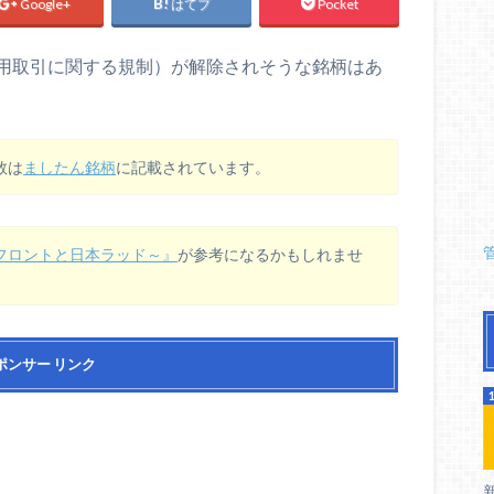
Google+
はてブ
Pocket
用取引に関する規制）が解除されそうな銘柄はあ
数は
ましたん銘柄
に記載されています。
フロントと日本ラッド～』
が参考になるかもしれませ
ポンサー リンク
新