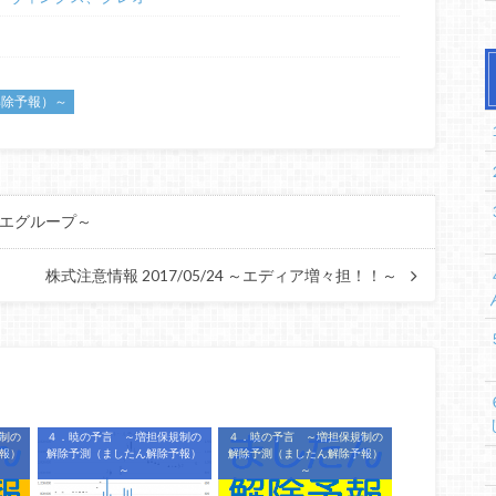
解除予報）～
セグエグループ～
株式注意情報 2017/05/24 ～エディア増々担！！～
制の
４．暁の予言 ～増担保規制の
４．暁の予言 ～増担保規制の
報）
解除予測（ましたん解除予報）
解除予測（ましたん解除予報）
～
～