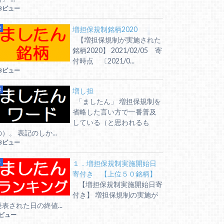
3ビュー
増担保規制銘柄2020
【増担保規制が実施された
銘柄2020】 2021/02/05 寄
付時点 〔2021/0...
3ビュー
増し担
「ましたん」 増担保規制を
省略した言い方で一番普及
している（と思われるも
の）。 表記のしか...
3ビュー
１．増担保規制実施開始日
寄付き 【上位５０銘柄】
【増担保規制実施開始日寄
付き】 増担保規制の実施が
発表された日の終値...
7ビュー