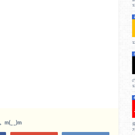
1
1
1
_ _)m