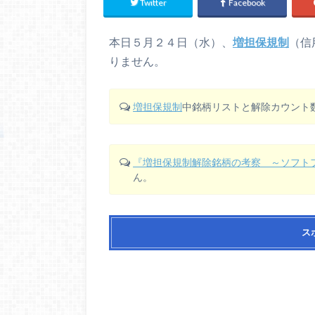
Twitter
Facebook
本日５月２４日（水）、
増担保規制
（信
りません。
増担保規制
中銘柄リストと解除カウント
『増担保規制解除銘柄の考察 ～ソフト
ん。
ス