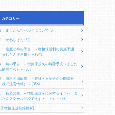
カテゴリー
１．ましたんワールドについて
(8)
２．かわらばん
(52)
３．逢魔が時の予言 ～増担保規制の実施予測
（ましたん注意報）～
(348)
４．暁の予言 ～増担保規制の解除予測（ました
ん解除予報）～
(357)
５．凍将の御触書 ～東証・日証金の公開情報
（株式注意情報）～
(356)
６．長老の家 ～増担保規制に関するイロハ（ま
したんスクール開校できず・・・）～
(38)
①増担保規制銘柄
(6)