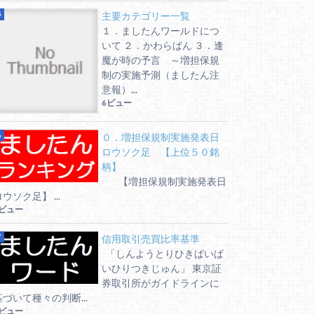
主要カテゴリー一覧
１．ましたんワールドにつ
いて ２．かわらばん ３．逢
魔が時の予言 ～増担保規
制の実施予測（ましたん注
意報）...
6ビュー
０．増担保規制実施発表日
ロウソク足 【上位５０銘
柄】
【増担保規制実施発表日
ウソク足】 ...
6ビュー
信用取引売買比率基準
「しんようとりひきばいば
いひりつきじゅん」 東京証
券取引所がガイドラインに
基づいて種々の判断...
6ビュー