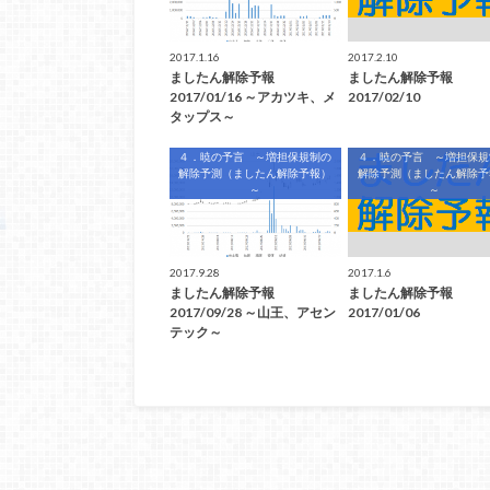
2017.1.16
2017.2.10
ましたん解除予報
ましたん解除予報
2017/01/16 ～アカツキ、メ
2017/02/10
タップス～
４．暁の予言 ～増担保規制の
４．暁の予言 ～増担保規
解除予測（ましたん解除予報）
解除予測（ましたん解除予
～
～
2017.9.28
2017.1.6
ましたん解除予報
ましたん解除予報
2017/09/28 ～山王、アセン
2017/01/06
テック～