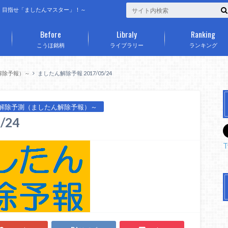
、目指せ「ましたんマスター」！～
Before
Libraly
Ranking
こうほ銘柄
ライブラリー
ランキング
解除予報）～
ましたん解除予報 2017/05/24
解除予測（ましたん解除予報）～
/24
T