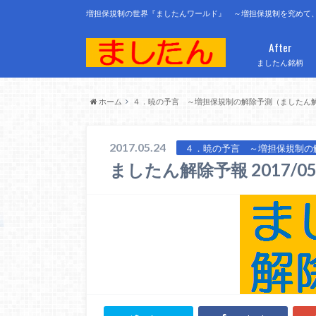
増担保規制の世界『ましたんワールド』 ～増担保規制を究めて
After
ましたん銘柄
ホーム
４．暁の予言 ～増担保規制の解除予測（ましたん
2017.05.24
４．暁の予言 ～増担保規制の
ましたん解除予報 2017/05