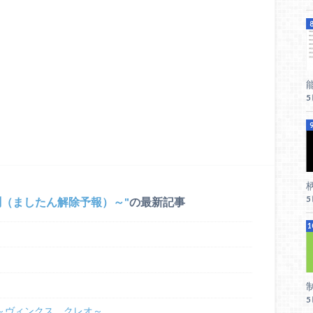
柄
測（ましたん解除予報）～
の最新記事
27 ～ヴィンクス、クレオ～