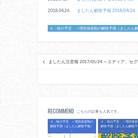
2018.04.26
ましたん解除予報 2018/04/26
４．暁の予言 ～増担保規制の解除予測（ましたん
ましたん注意報 2017/05/24 ～エディア、
RECOMMEND
こちらの記事も人気です。
４．暁の予言 ～増担保規制の
４．暁の予言 ～増担保規
解除予測（ましたん解除予報）
解除予測（ましたん解除予
～
～