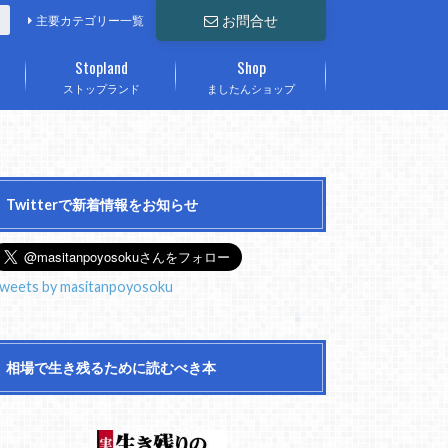
お問合せ
主要カテゴリー一覧
Stopland
Shop
ストップランド
ましたんショップ
Twitterで新着情報をお知らせ
weets by masitanpoyosoku
相場で生き残るために読むべき本