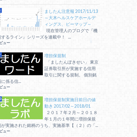
ましたん注意報 2017/11/13
～大木ヘルスケアホールデ
ィングス、ビーマップ～
現在管理人のブログで『機
能するライン』シリーズを連載中！ ...
5ビュー
増担保規制
「ましたんぽきせい」 東京
証券取引所が実施する信用
取引に関する規制。 個別銘
に係る信...
5ビュー
増担保規制実施日前日の値
動き 2017/02～2018/01
２０１７年２月～２０１８
年１月の１年間に増担保規
制が実施された銘柄のうち、実施基準【（２）の「...
5ビュー