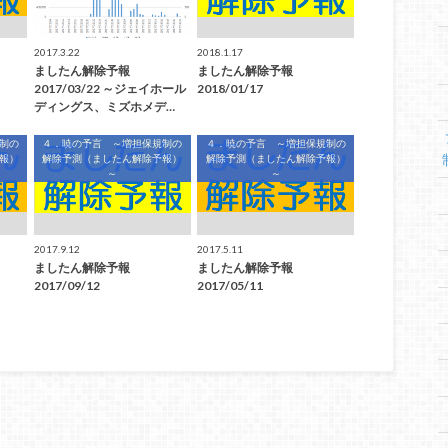
2017.3.22
2018.1.17
ましたん解除予報
ましたん解除予報
2017/03/22 ～ジェイホール
2018/01/17
ディングス、ミズホメデ…
制の
４．暁の予言 ～増担保規制の
４．暁の予言 ～増担保規制の
報）
解除予測（ましたん解除予報）
解除予測（ましたん解除予報）
～
～
2017.9.12
2017.5.11
ましたん解除予報
ましたん解除予報
2017/09/12
2017/05/11