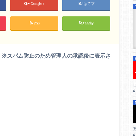
Google+
はてブ
RSS
feedly
 ※スパム防止のため管理人の承認後に表示さ
ロ