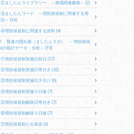
②ましたんライブラリー ～相場関連書籍～
(2)
③ましたんワード ～増担保規制に関連する用
語～
(26)
④増担保規制に関連する資料
(4)
７．賢者の隠れ家（ましたんラボ） ～増担保規
制の統計データ・分析～
(93)
①増担保規制実施日前日
(17)
②増担保規制実施日寄付き
(32)
③増担保規制実施日大引け
(8)
④増担保規制実施５日後
(7)
⑤増担保規制解除日寄付き
(7)
⑥増担保規制解除５日後
(7)
⑦増担保規制と出来高
(6)