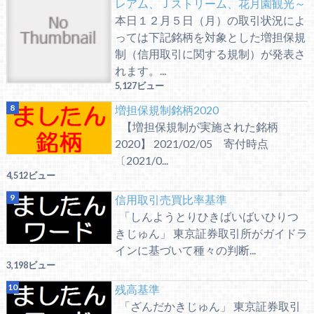
レアム、Ｊストリーム、花月園観光～
本日１２月５日（月）の取引状況によ
っては下記銘柄を対象とした増担保規
制（信用取引に関する規制）が発表さ
れます。...
5,127ビュー
増担保規制銘柄2020
【増担保規制が実施された銘柄
2020】 2021/02/05 寄付時点
〔2021/0...
4,512ビュー
信用取引売買比率基準
「しんようとりひきばいばいひりつ
きじゅん」 東京証券取引所がガイドラ
インに基づいて種々の判断...
3,198ビュー
残高基準
「ざんだかきじゅん」 東京証券取引