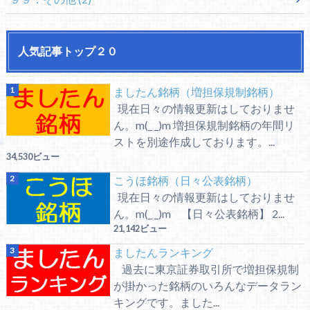
人気記事トップ２０
ましたん銘柄（増担保規制銘柄）
現在日々の情報更新はしておりませ
ん。m(_ _)m 増担保規制銘柄の年間リ
ストを別途作成しております。...
34,530ビュー
こうほ銘柄（日々公表銘柄）
現在日々の情報更新はしておりませ
ん。m(_ _)m 【日々公表銘柄】 2...
21,142ビュー
ましたんランキング
過去に東京証券取引所で増担保規制
が掛かった銘柄のいろんなデータラン
キングです。ました...