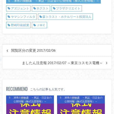
５．凍将の御触書 ～東証・日証金の公開情報（株式注意情報）～
アズジェント
ネクスト
プラザクリエイト
ヤマシンフィルタ
森トラスト・ホテルリート投資法人
野崎印刷紙業
ＪＭＣ
閲覧区分の変更 2017/02/06
ましたん注意報 2017/02/07 ～東京コスモス電機～
RECOMMEND
こちらの記事も人気です。
５．凍将の御触書 ～東証・日証金の
５．凍将の御触書 ～東証・日証金の
公開情報（株式注意情報）～
公開情報（株式注意情報）～