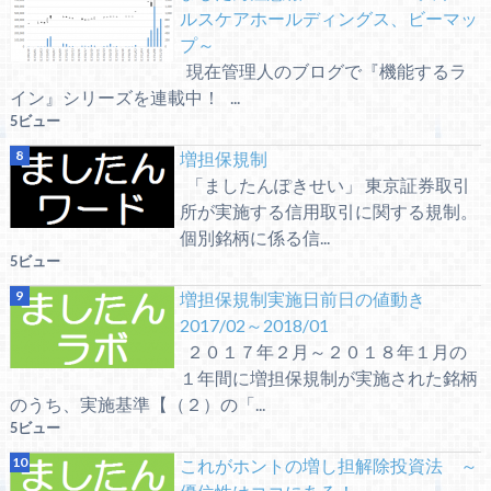
ルスケアホールディングス、ビーマッ
プ～
現在管理人のブログで『機能するラ
イン』シリーズを連載中！ ...
5ビュー
増担保規制
「ましたんぽきせい」 東京証券取引
所が実施する信用取引に関する規制。
個別銘柄に係る信...
5ビュー
増担保規制実施日前日の値動き
2017/02～2018/01
２０１７年２月～２０１８年１月の
１年間に増担保規制が実施された銘柄
のうち、実施基準【（２）の「...
5ビュー
これがホントの増し担解除投資法 ～