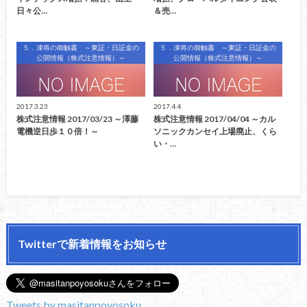
日々公…
＆売…
５．凍将の御触書 ～東証・日証金の
５．凍将の御触書 ～東証・日証金の
公開情報（株式注意情報）～
公開情報（株式注意情報）～
2017.3.23
2017.4.4
株式注意情報 2017/03/23 ～澤藤
株式注意情報 2017/04/04 ～カル
電機逆日歩１０倍！～
ソニックカンセイ上場廃止、くら
い・…
Twitterで新着情報をお知らせ
Tweets by masitanpoyosoku