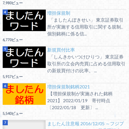
7,980ビュー
増担保規制
「ましたんぽきせい」 東京証券取引
所が実施する信用取引に関する規制。
個別銘柄に係る信...
6,770ビュー
新規買付比率
「しんきかいつけひりつ」 東京証券
取引所の立会内売買に占める信用取引
の新規買付けの比率。 ...
5,917ビュー
増担保規制銘柄2021
【増担保規制が実施された銘柄
2021】 2022/01/19 寄付時点
〔2022/01/18 更新〕 ...
5,540ビュー
ましたん注意報 2016/12/05 ～フジプ