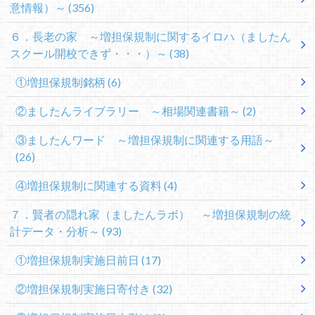
意情報）～
(356)
６．長老の家 ～増担保規制に関するイロハ（ましたん
スクール開校できず・・・）～
(38)
①増担保規制銘柄
(6)
②ましたんライブラリー ～相場関連書籍～
(2)
③ましたんワード ～増担保規制に関連する用語～
(26)
④増担保規制に関連する資料
(4)
７．賢者の隠れ家（ましたんラボ） ～増担保規制の統
計データ・分析～
(93)
①増担保規制実施日前日
(17)
②増担保規制実施日寄付き
(32)