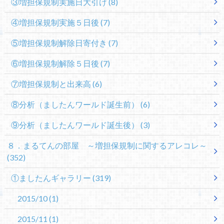
③増担保規制実施日大引け
(8)
④増担保規制実施５日後
(7)
⑤増担保規制解除日寄付き
(7)
⑥増担保規制解除５日後
(7)
⑦増担保規制と出来高
(6)
⑧分析（ましたんワールド誕生前）
(6)
⑨分析（ましたんワールド誕生後）
(3)
８．まるてんの部屋 ～増担保規制に関するアレコレ～
(352)
①ましたんギャラリー
(319)
2015/10
(1)
2015/11
(1)