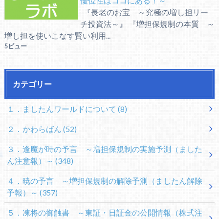
優位性はココにある！～
『長老のお宝 ～究極の増し担リー
チ投資法～』 『増担保規制の本質 ～
増し担を使いこなす賢い利用...
5ビュー
カテゴリー
１．ましたんワールドについて
(8)
２．かわらばん
(52)
３．逢魔が時の予言 ～増担保規制の実施予測（ました
ん注意報）～
(348)
４．暁の予言 ～増担保規制の解除予測（ましたん解除
予報）～
(357)
５．凍将の御触書 ～東証・日証金の公開情報（株式注