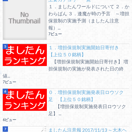
１．ましたんワールドについて ２．か
わらばん ３．逢魔が時の予言 ～増担
保規制の実施予測（ましたん注意
報）...
7ビュー
１．増担保規制実施開始日寄付き
【上位５０銘柄】
【増担保規制実施開始日寄付き】 増
担保規制の実施が発表された日の終
値...
7ビュー
０．増担保規制実施発表日ロウソク
足 【上位５０銘柄】
【増担保規制実施発表日ロウソク
足】 ...
6ビュー
ましたん注意報 2017/11/13 ～大木ヘ