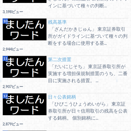
インに基づいて種々の判断...
3,198ビュー
残高基準
「ざんだかきじゅん」 東京証券取引
所がガイドラインに基づいて種々の判
断をする場合に使用する基...
2,944ビュー
第二次措置
「だいにじそち」 東京証券取引所が
実施する増担保規制措置のうち、二番
目に実施される措置。 ...
2,907ビュー
日々公表銘柄
「ひびこうひょうめいがら」 東京証
券取引所が日々信用取引の残高を公表
する銘柄。 個別銘柄に...
2,879ビュー