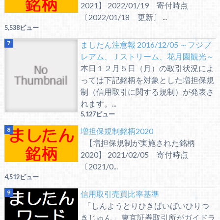
2021】 2022/01/19 寄付時点
〔2022/01/18 更新〕 ...
5,538ビュー
ましたん注意報 2016/12/05 ～フジプ
レアム、Ｊストリーム、花月園観光～
本日１２月５日（月）の取引状況によ
っては下記銘柄を対象とした増担保規
制（信用取引に関する規制）が発表さ
れます。...
5,127ビュー
増担保規制銘柄2020
【増担保規制が実施された銘柄
2020】 2021/02/05 寄付時点
〔2021/0...
4,512ビュー
信用取引売買比率基準
「しんようとりひきばいばいひりつ
きじゅん」 東京証券取引所がガイドラ