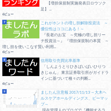
【増担保規制実施発表日ロウソク
足】 ...
6ビュー
これがホントの増し担解除投資法 ～
優位性はココにある！～
『長老のお宝 ～究極の増し担リー
チ投資法～』 『増担保規制の本質 ～
増し担を使いこなす賢い利用...
6ビュー
信用取引売買比率基準
「しんようとりひきばいばいひりつ
きじゅん」 東京証券取引所がガイドラ
インに基づいて種々の判断...
6ビュー
ましたん注意報 2017/11/13 ～大木ヘ
ルスケアホールディングス、ビーマッ
プ～
現在管理人のブログで『機能するラ