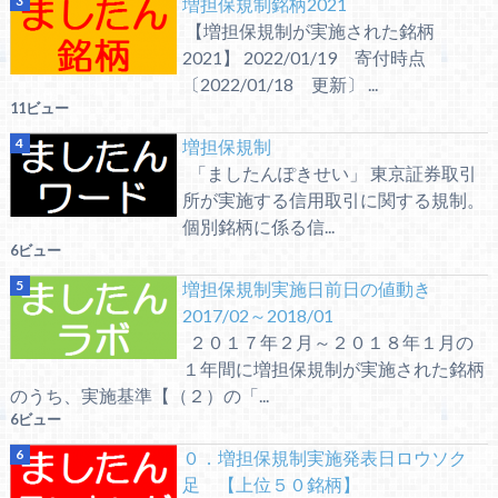
増担保規制銘柄2021
【増担保規制が実施された銘柄
2021】 2022/01/19 寄付時点
〔2022/01/18 更新〕 ...
11ビュー
増担保規制
「ましたんぽきせい」 東京証券取引
所が実施する信用取引に関する規制。
個別銘柄に係る信...
6ビュー
増担保規制実施日前日の値動き
2017/02～2018/01
２０１７年２月～２０１８年１月の
１年間に増担保規制が実施された銘柄
のうち、実施基準【（２）の「...
6ビュー
０．増担保規制実施発表日ロウソク
足 【上位５０銘柄】