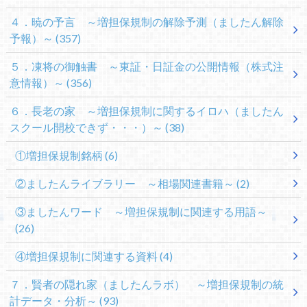
４．暁の予言 ～増担保規制の解除予測（ましたん解除
予報）～
(357)
５．凍将の御触書 ～東証・日証金の公開情報（株式注
意情報）～
(356)
６．長老の家 ～増担保規制に関するイロハ（ましたん
スクール開校できず・・・）～
(38)
①増担保規制銘柄
(6)
②ましたんライブラリー ～相場関連書籍～
(2)
③ましたんワード ～増担保規制に関連する用語～
(26)
④増担保規制に関連する資料
(4)
７．賢者の隠れ家（ましたんラボ） ～増担保規制の統
計データ・分析～
(93)