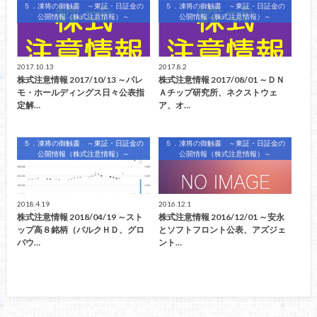
５．凍将の御触書 ～東証・日証金の
５．凍将の御触書 ～東証・日証金の
公開情報（株式注意情報）～
公開情報（株式注意情報）～
2017.10.13
2017.8.2
株式注意情報 2017/10/13 ～パレ
株式注意情報 2017/08/01 ～ＤＮ
モ・ホールディングス日々公表指
Ａチップ研究所、ネクストウェ
定解…
ア、オ…
５．凍将の御触書 ～東証・日証金の
５．凍将の御触書 ～東証・日証金の
公開情報（株式注意情報）～
公開情報（株式注意情報）～
2018.4.19
2016.12.1
株式注意情報 2018/04/19 ～スト
株式注意情報 2016/12/01 ～安永
ップ高８銘柄（バルクＨＤ、グロ
とソフトフロント公表、アズジェ
バウ…
ント…