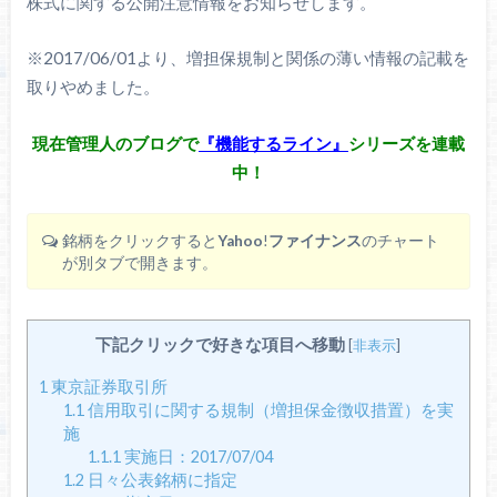
株式に関する公開注意情報をお知らせします。
※2017/06/01より、増担保規制と関係の薄い情報の記載を
取りやめました。
現在管理人のブログで
『機能するライン』
シリーズを連載
中！
銘柄をクリックすると
Yahoo
!
ファイナンス
のチャート
が別タブで開きます。
下記クリックで好きな項目へ移動
[
非表示
]
1
東京証券取引所
1.1
信用取引に関する規制（増担保金徴収措置）を実
施
1.1.1
実施日：2017/07/04
1.2
日々公表銘柄に指定