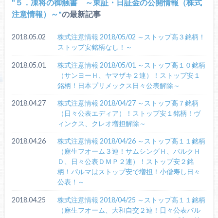
５．凍将の御触書 ～東証・日証金の公開情報（株式
注意情報）～
の最新記事
2018.05.02
株式注意情報 2018/05/02 ～ストップ高３銘柄！
ストップ安銘柄なし！～
2018.05.01
株式注意情報 2018/05/01 ～ストップ高１０銘柄
（サンヨーＨ、ヤマザキ２連）！ストップ安１
銘柄！日本プリメックス日々公表解除～
2018.04.27
株式注意情報 2018/04/27 ～ストップ高７銘柄
（日々公表エディア）！ストップ安１銘柄！ヴ
ィンクス、クレオ増担解除～
2018.04.26
株式注意情報 2018/04/26 ～ストップ高１１銘柄
（麻生フオーム３連！サムシングＨ、バルクＨ
Ｄ、日々公表ＤＭＰ２連）！ストップ安２銘
柄！パルマはストップ安で増担！小僧寿し日々
公表！～
2018.04.25
株式注意情報 2018/04/25 ～ストップ高１１銘柄
（麻生フオーム、大和自交２連！日々公表パル