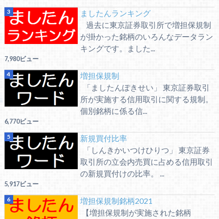
ましたんランキング
過去に東京証券取引所で増担保規制
が掛かった銘柄のいろんなデータラン
キングです。ました...
7,980ビュー
増担保規制
「ましたんぽきせい」 東京証券取引
所が実施する信用取引に関する規制。
個別銘柄に係る信...
6,770ビュー
新規買付比率
「しんきかいつけひりつ」 東京証券
取引所の立会内売買に占める信用取引
の新規買付けの比率。 ...
5,917ビュー
増担保規制銘柄2021
【増担保規制が実施された銘柄