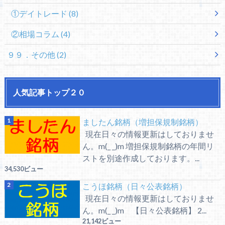
①デイトレード
(8)
②相場コラム
(4)
９９．その他
(2)
人気記事トップ２０
ましたん銘柄（増担保規制銘柄）
現在日々の情報更新はしておりませ
ん。m(_ _)m 増担保規制銘柄の年間リ
ストを別途作成しております。...
34,530ビュー
こうほ銘柄（日々公表銘柄）
現在日々の情報更新はしておりませ
ん。m(_ _)m 【日々公表銘柄】 2...
21,142ビュー