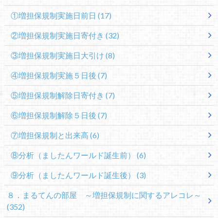
①増担保規制実施日前日
(17)
②増担保規制実施日寄付き
(32)
③増担保規制実施日大引け
(8)
④増担保規制実施５日後
(7)
⑤増担保規制解除日寄付き
(7)
⑥増担保規制解除５日後
(7)
⑦増担保規制と出来高
(6)
⑧分析（ましたんワールド誕生前）
(6)
⑨分析（ましたんワールド誕生後）
(3)
８．まるてんの部屋 ～増担保規制に関するアレコレ～
(352)