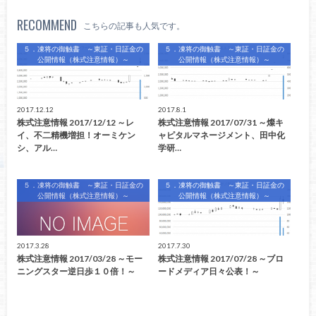
RECOMMEND
こちらの記事も人気です。
５．凍将の御触書 ～東証・日証金の
５．凍将の御触書 ～東証・日証金の
公開情報（株式注意情報）～
公開情報（株式注意情報）～
2017.12.12
2017.8.1
株式注意情報 2017/12/12 ～レ
株式注意情報 2017/07/31 ～燦キ
イ、不二精機増担！オーミケン
ャピタルマネージメント、田中化
シ、アル…
学研…
５．凍将の御触書 ～東証・日証金の
５．凍将の御触書 ～東証・日証金の
公開情報（株式注意情報）～
公開情報（株式注意情報）～
2017.3.28
2017.7.30
株式注意情報 2017/03/28 ～モー
株式注意情報 2017/07/28 ～ブロ
ニングスター逆日歩１０倍！～
ードメディア日々公表！～