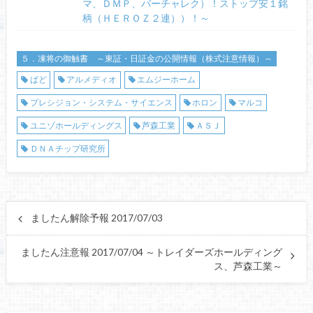
マ、ＤＭＰ、バーチャレク）！ストップ安１銘
柄（ＨＥＲＯＺ２連））！～
５．凍将の御触書 ～東証・日証金の公開情報（株式注意情報）～
ぱど
アルメディオ
エムジーホーム
プレシジョン・システム・サイエンス
ホロン
マルコ
ユニゾホールディングス
芦森工業
ＡＳＪ
ＤＮＡチップ研究所
ましたん解除予報 2017/07/03
ましたん注意報 2017/07/04 ～トレイダーズホールディング
ス、芦森工業～