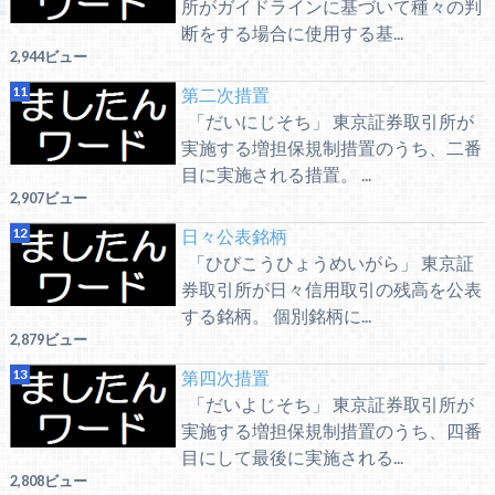
所がガイドラインに基づいて種々の判
断をする場合に使用する基...
2,944ビュー
第二次措置
「だいにじそち」 東京証券取引所が
実施する増担保規制措置のうち、二番
目に実施される措置。 ...
2,907ビュー
日々公表銘柄
「ひびこうひょうめいがら」 東京証
券取引所が日々信用取引の残高を公表
する銘柄。 個別銘柄に...
2,879ビュー
第四次措置
「だいよじそち」 東京証券取引所が
実施する増担保規制措置のうち、四番
目にして最後に実施される...
2,808ビュー