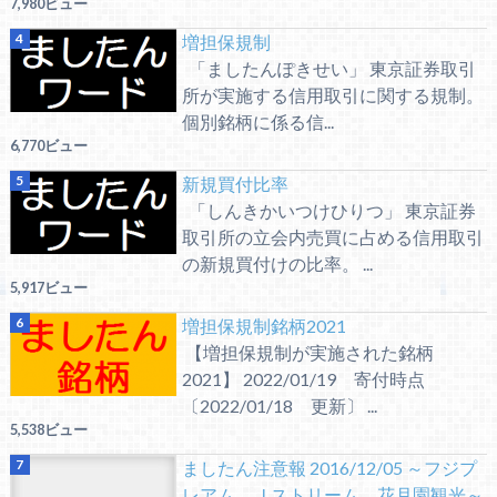
7,980ビュー
増担保規制
「ましたんぽきせい」 東京証券取引
所が実施する信用取引に関する規制。
個別銘柄に係る信...
6,770ビュー
新規買付比率
「しんきかいつけひりつ」 東京証券
取引所の立会内売買に占める信用取引
の新規買付けの比率。 ...
5,917ビュー
増担保規制銘柄2021
【増担保規制が実施された銘柄
2021】 2022/01/19 寄付時点
〔2022/01/18 更新〕 ...
5,538ビュー
ましたん注意報 2016/12/05 ～フジプ
レアム、Ｊストリーム、花月園観光～