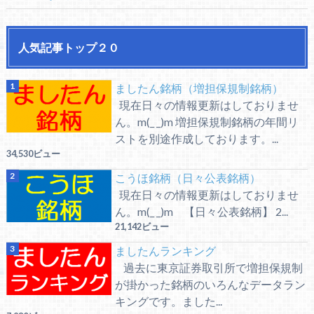
人気記事トップ２０
ましたん銘柄（増担保規制銘柄）
現在日々の情報更新はしておりませ
ん。m(_ _)m 増担保規制銘柄の年間リ
ストを別途作成しております。...
34,530ビュー
こうほ銘柄（日々公表銘柄）
現在日々の情報更新はしておりませ
ん。m(_ _)m 【日々公表銘柄】 2...
21,142ビュー
ましたんランキング
過去に東京証券取引所で増担保規制
が掛かった銘柄のいろんなデータラン
キングです。ました...