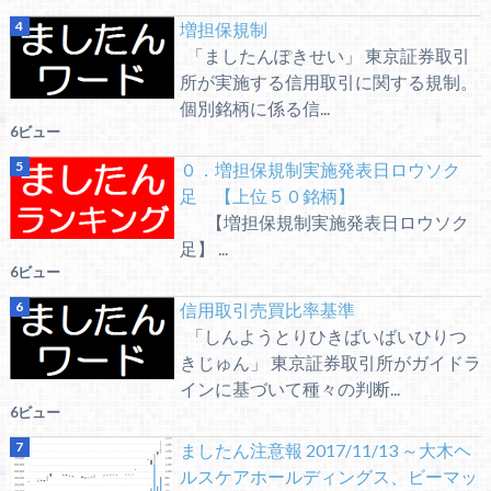
増担保規制
「ましたんぽきせい」 東京証券取引
所が実施する信用取引に関する規制。
個別銘柄に係る信...
6ビュー
０．増担保規制実施発表日ロウソク
足 【上位５０銘柄】
【増担保規制実施発表日ロウソク
足】 ...
6ビュー
信用取引売買比率基準
「しんようとりひきばいばいひりつ
きじゅん」 東京証券取引所がガイドラ
インに基づいて種々の判断...
6ビュー
ましたん注意報 2017/11/13 ～大木ヘ
ルスケアホールディングス、ビーマッ