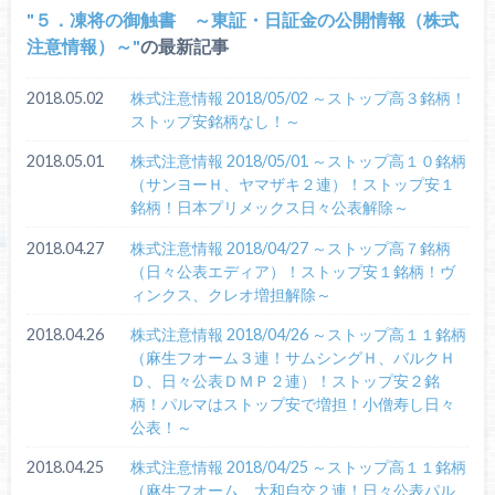
５．凍将の御触書 ～東証・日証金の公開情報（株式
注意情報）～
の最新記事
2018.05.02
株式注意情報 2018/05/02 ～ストップ高３銘柄！
ストップ安銘柄なし！～
2018.05.01
株式注意情報 2018/05/01 ～ストップ高１０銘柄
（サンヨーＨ、ヤマザキ２連）！ストップ安１
銘柄！日本プリメックス日々公表解除～
2018.04.27
株式注意情報 2018/04/27 ～ストップ高７銘柄
（日々公表エディア）！ストップ安１銘柄！ヴ
ィンクス、クレオ増担解除～
2018.04.26
株式注意情報 2018/04/26 ～ストップ高１１銘柄
（麻生フオーム３連！サムシングＨ、バルクＨ
Ｄ、日々公表ＤＭＰ２連）！ストップ安２銘
柄！パルマはストップ安で増担！小僧寿し日々
公表！～
2018.04.25
株式注意情報 2018/04/25 ～ストップ高１１銘柄
（麻生フオーム、大和自交２連！日々公表パル