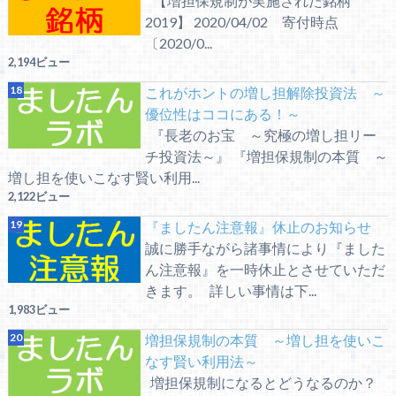
【増担保規制が実施された銘柄
2019】 2020/04/02 寄付時点
〔2020/0...
2,194ビュー
これがホントの増し担解除投資法 ～
優位性はココにある！～
『長老のお宝 ～究極の増し担リー
チ投資法～』 『増担保規制の本質 ～
増し担を使いこなす賢い利用...
2,122ビュー
『ましたん注意報』休止のお知らせ
誠に勝手ながら諸事情により『ました
ん注意報』を一時休止とさせていただ
きます。 詳しい事情は下...
1,983ビュー
増担保規制の本質 ～増し担を使いこ
なす賢い利用法～
増担保規制になるとどうなるのか？