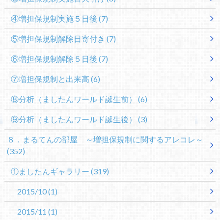
④増担保規制実施５日後
(7)
⑤増担保規制解除日寄付き
(7)
⑥増担保規制解除５日後
(7)
⑦増担保規制と出来高
(6)
⑧分析（ましたんワールド誕生前）
(6)
⑨分析（ましたんワールド誕生後）
(3)
８．まるてんの部屋 ～増担保規制に関するアレコレ～
(352)
①ましたんギャラリー
(319)
2015/10
(1)
2015/11
(1)