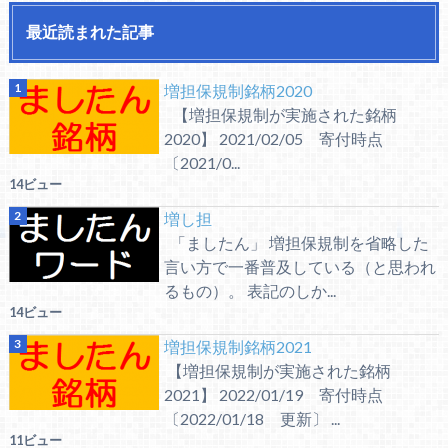
最近読まれた記事
増担保規制銘柄2020
【増担保規制が実施された銘柄
2020】 2021/02/05 寄付時点
〔2021/0...
14ビュー
増し担
「ましたん」 増担保規制を省略した
言い方で一番普及している（と思われ
るもの）。 表記のしか...
14ビュー
増担保規制銘柄2021
【増担保規制が実施された銘柄
2021】 2022/01/19 寄付時点
〔2022/01/18 更新〕 ...
11ビュー