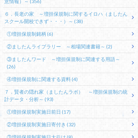
意情報）～
(356)
６．長老の家 ～増担保規制に関するイロハ（ましたん
スクール開校できず・・・）～
(38)
①増担保規制銘柄
(6)
②ましたんライブラリー ～相場関連書籍～
(2)
③ましたんワード ～増担保規制に関連する用語～
(26)
④増担保規制に関連する資料
(4)
７．賢者の隠れ家（ましたんラボ） ～増担保規制の統
計データ・分析～
(93)
①増担保規制実施日前日
(17)
②増担保規制実施日寄付き
(32)
③増担保規制実施日大引け
(8)