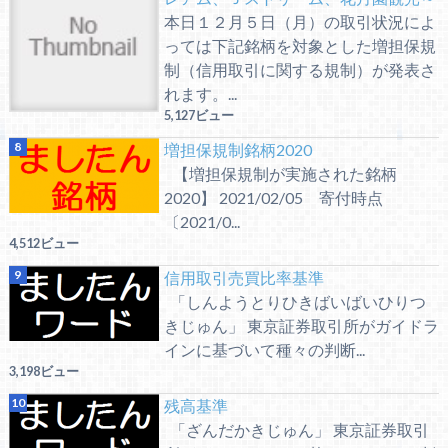
本日１２月５日（月）の取引状況によ
っては下記銘柄を対象とした増担保規
制（信用取引に関する規制）が発表さ
れます。...
5,127ビュー
増担保規制銘柄2020
【増担保規制が実施された銘柄
2020】 2021/02/05 寄付時点
〔2021/0...
4,512ビュー
信用取引売買比率基準
「しんようとりひきばいばいひりつ
きじゅん」 東京証券取引所がガイドラ
インに基づいて種々の判断...
3,198ビュー
残高基準
「ざんだかきじゅん」 東京証券取引