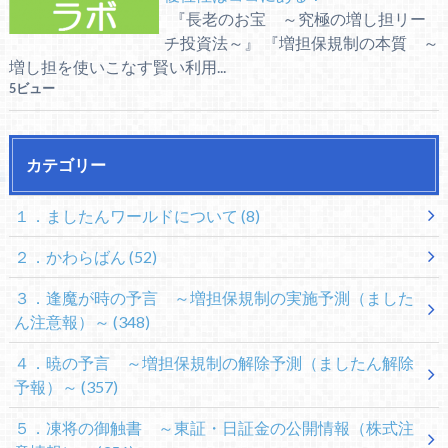
『長老のお宝 ～究極の増し担リー
チ投資法～』 『増担保規制の本質 ～
増し担を使いこなす賢い利用...
5ビュー
カテゴリー
１．ましたんワールドについて
(8)
２．かわらばん
(52)
３．逢魔が時の予言 ～増担保規制の実施予測（ました
ん注意報）～
(348)
４．暁の予言 ～増担保規制の解除予測（ましたん解除
予報）～
(357)
５．凍将の御触書 ～東証・日証金の公開情報（株式注