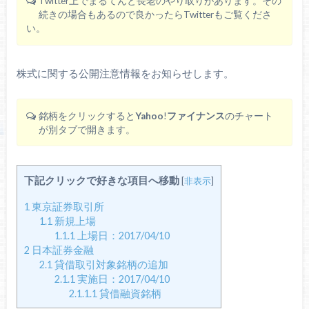
Twitter上でまるてんと長老のやり取りがあります。その
続きの場合もあるので良かったらTwitterもご覧くださ
い。
株式に関する公開注意情報をお知らせします。
銘柄をクリックすると
Yahoo
!
ファイナンス
のチャート
が別タブで開きます。
下記クリックで好きな項目へ移動
[
非表示
]
1
東京証券取引所
1.1
新規上場
1.1.1
上場日：2017/04/10
2
日本証券金融
2.1
貸借取引対象銘柄の追加
2.1.1
実施日：2017/04/10
2.1.1.1
貸借融資銘柄