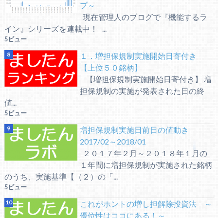
プ～
現在管理人のブログで『機能するラ
イン』シリーズを連載中！ ...
5ビュー
１．増担保規制実施開始日寄付き
【上位５０銘柄】
【増担保規制実施開始日寄付き】 増
担保規制の実施が発表された日の終
値...
5ビュー
増担保規制実施日前日の値動き
2017/02～2018/01
２０１７年２月～２０１８年１月の
１年間に増担保規制が実施された銘柄
のうち、実施基準【（２）の「...
5ビュー
これがホントの増し担解除投資法 ～
優位性はココにある！～