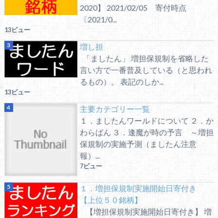
2020】 2021/02/05 寄付時点
〔2021/0...
13ビュー
増し担
「ましたん」 増担保規制を省略した
言い方で一番普及している（と思われ
るもの）。 表記のしか...
13ビュー
主要カテゴリー一覧
１．ましたんワールドについて ２．か
わらばん ３．逢魔が時の予言 ～増担
保規制の実施予測（ましたん注意
報）...
7ビュー
１．増担保規制実施開始日寄付き
【上位５０銘柄】
【増担保規制実施開始日寄付き】 増