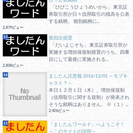
「ひびこうひょうめいがら」 東京証
券取引所が日々信用取引の残高を公表
する銘柄。 個別銘柄に...
2,879ビュー
第四次措置
「だいよじそち」 東京証券取引所が
実施する増担保規制措置のうち、四番
目にして最後に実施される...
2,808ビュー
ましたん注意報 2016/12/01 ～モブキ
ャスト？～
本日１２月１日（木）、増担保規制
（信用取引に関する規制）が発表され
そうな銘柄はありません。 ※（１）...
2,426ビュー
『ましたんワールド』へようこそ！
～このサイトの説明～