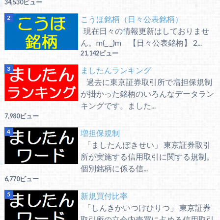
34,530ビュー
こうほ銘柄（日々公表銘柄）
現在日々の情報更新はしておりませ
ん。m(_ _)m 【日々公表銘柄】 2...
21,142ビュー
ましたんランキング
過去に東京証券取引所で増担保規制
が掛かった銘柄のいろんなデータラン
キングです。ました...
7,980ビュー
増担保規制
「ましたんぽきせい」 東京証券取引
所が実施する信用取引に関する規制。
個別銘柄に係る信...
6,770ビュー
新規買付比率
「しんきかいつけひりつ」 東京証券
取引所の立会内売買に占める信用取引