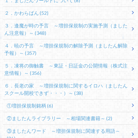
１．ましたんワールドについて
(8)
２．かわらばん
(52)
３．逢魔が時の予言 ～増担保規制の実施予測（ました
ん注意報）～
(348)
４．暁の予言 ～増担保規制の解除予測（ましたん解除
予報）～
(357)
５．凍将の御触書 ～東証・日証金の公開情報（株式注
意情報）～
(356)
６．長老の家 ～増担保規制に関するイロハ（ましたん
スクール開校できず・・・）～
(38)
①増担保規制銘柄
(6)
②ましたんライブラリー ～相場関連書籍～
(2)
③ましたんワード ～増担保規制に関連する用語～