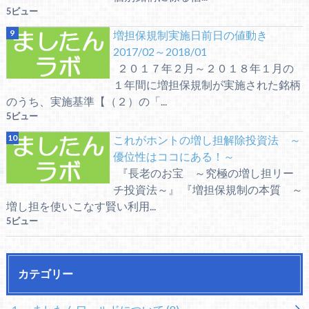
5ビュー
増担保規制実施日前日の値動き
2017/02～2018/01
２０１７年２月～２０１８年１月の
１年間に増担保規制が実施された銘柄
のうち、実施基準【（２）の「...
5ビュー
これがホントの増し担解除投資法 ～
優位性はココにある！～
『長老のお宝 ～究極の増し担リー
チ投資法～』 『増担保規制の本質 ～
増し担を使いこなす賢い利用...
5ビュー
カテゴリー