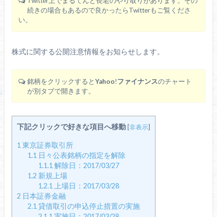
Twitter上でまるてんと長老のやり取りがあります。その
続きの場合もあるので良かったらTwitterもご覧くださ
い。
株式に関する公開注意情報をお知らせします。
銘柄をクリックすると
Yahoo
!
ファイナンス
のチャート
が別タブで開きます。
下記クリックで好きな項目へ移動
[
非表示
]
1
東京証券取引所
1.1
日々公表銘柄の指定を解除
1.1.1
解除日：2017/03/27
1.2
新規上場
1.2.1
上場日：2017/03/28
2
日本証券金融
2.1
貸借取引の申込停止措置の実施
2.1.1
実施日：2017/03/28