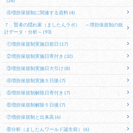
(26)
④増担保規制に関連する資料
(4)
７．賢者の隠れ家（ましたんラボ） ～増担保規制の統
計データ・分析～
(93)
①増担保規制実施日前日
(17)
②増担保規制実施日寄付き
(32)
③増担保規制実施日大引け
(8)
④増担保規制実施５日後
(7)
⑤増担保規制解除日寄付き
(7)
⑥増担保規制解除５日後
(7)
⑦増担保規制と出来高
(6)
⑧分析（ましたんワールド誕生前）
(6)