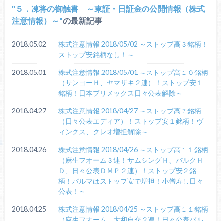
５．凍将の御触書 ～東証・日証金の公開情報（株式
注意情報）～
の最新記事
2018.05.02
株式注意情報 2018/05/02 ～ストップ高３銘柄！
ストップ安銘柄なし！～
2018.05.01
株式注意情報 2018/05/01 ～ストップ高１０銘柄
（サンヨーＨ、ヤマザキ２連）！ストップ安１
銘柄！日本プリメックス日々公表解除～
2018.04.27
株式注意情報 2018/04/27 ～ストップ高７銘柄
（日々公表エディア）！ストップ安１銘柄！ヴ
ィンクス、クレオ増担解除～
2018.04.26
株式注意情報 2018/04/26 ～ストップ高１１銘柄
（麻生フオーム３連！サムシングＨ、バルクＨ
Ｄ、日々公表ＤＭＰ２連）！ストップ安２銘
柄！パルマはストップ安で増担！小僧寿し日々
公表！～
2018.04.25
株式注意情報 2018/04/25 ～ストップ高１１銘柄
（麻生フオーム、大和自交２連！日々公表パル