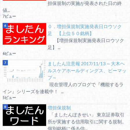
担保規制の実施が発表された日の終
値...
7ビュー
０．増担保規制実施発表日ロウソク
足 【上位５０銘柄】
【増担保規制実施発表日ロウソク
足】 ...
6ビュー
ましたん注意報 2017/11/13 ～大木ヘ
ルスケアホールディングス、ビーマッ
プ～
現在管理人のブログで『機能するラ
イン』シリーズを連載中！ ...
5ビュー
増担保規制
「ましたんぽきせい」 東京証券取引
所が実施する信用取引に関する規制。
個別銘柄に係る信...