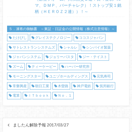
マ、ＤＭＰ、バーチャレク）！ストップ安１銘
柄（ＨＥＲＯＺ２連））！～
５．凍将の御触書 ～東証・日証金の公開情報（株式注意情報）～
たけびし
グレイステクノロジー
ココスジャパン
サトレストランシステムズ
シャルレ
シンバイオ製薬
ジャパンシステム
ジョリーパスタ
ジー・テイスト
ズーム
ティーケーピー
ハーバー研究所
モーニングスター
ユニゾホールディングス
元気寿司
常磐興産
朝日工業
木曽路
神戸電鉄
筑邦銀行
電算
ＩＴｂｏｏｋ
Ｎｏ．１
ましたん解除予報 2017/03/27