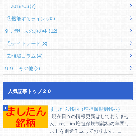
2018/03
(7)
②機能するライン
(33)
９．管理人の頭の中
(12)
①デイトレード
(8)
②相場コラム
(4)
９９．その他
(2)
人気記事トップ２０
ましたん銘柄（増担保規制銘柄）
現在日々の情報更新はしておりませ
ん。m(_ _)m 増担保規制銘柄の年間リ
ストを別途作成しております。...