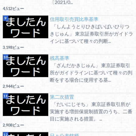
〔2021/0...
4,512ビュー
信用取引売買比率基準
「しんようとりひきばいばいひりつ
きじゅん」 東京証券取引所がガイドラ
インに基づいて種々の判断...
3,198ビュー
残高基準
「ざんだかきじゅん」 東京証券取引
所がガイドラインに基づいて種々の判
断をする場合に使用する基...
2,944ビュー
第二次措置
「だいにじそち」 東京証券取引所が
実施する増担保規制措置のうち、二番
目に実施される措置。 ...
2,908ビュー
日々公表銘柄