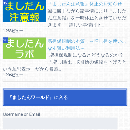
『ましたん注意報』休止のお知らせ
誠に勝手ながら諸事情により『ました
ん注意報』を一時休止とさせていただ
きます。 詳しい事情は下...
1,983ビュー
増担保規制の本質 ～増し担を使いこ
なす賢い利用法～
増担保規制になるとどうなるのか？
「増し担は、取引所の値段を下げると
いう意思表示。だから暴落...
1,906ビュー
『ましたんワールド』に入る
Username or Email