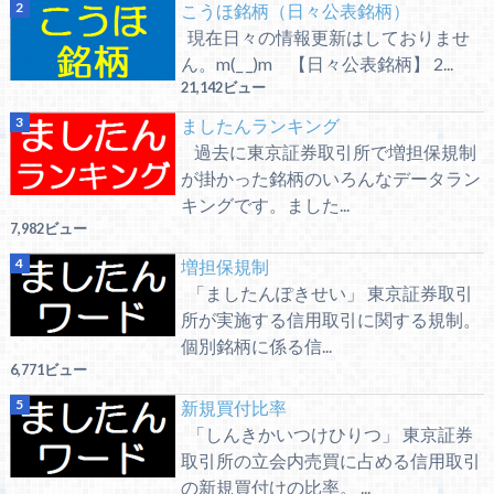
こうほ銘柄（日々公表銘柄）
現在日々の情報更新はしておりませ
ん。m(_ _)m 【日々公表銘柄】 2...
21,142ビュー
ましたんランキング
過去に東京証券取引所で増担保規制
が掛かった銘柄のいろんなデータラン
キングです。ました...
7,982ビュー
増担保規制
「ましたんぽきせい」 東京証券取引
所が実施する信用取引に関する規制。
個別銘柄に係る信...
6,771ビュー
新規買付比率
「しんきかいつけひりつ」 東京証券
取引所の立会内売買に占める信用取引
の新規買付けの比率。 ...