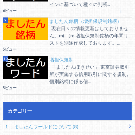
インに基づいて種々の判断...
6ビュー
ましたん銘柄（増担保規制銘柄）
現在日々の情報更新はしておりませ
ん。m(_ _)m 増担保規制銘柄の年間リ
ストを別途作成しております。...
5ビュー
増担保規制
「ましたんぽきせい」 東京証券取引
所が実施する信用取引に関する規制。
個別銘柄に係る信...
5ビュー
カテゴリー
１．ましたんワールドについて
(8)