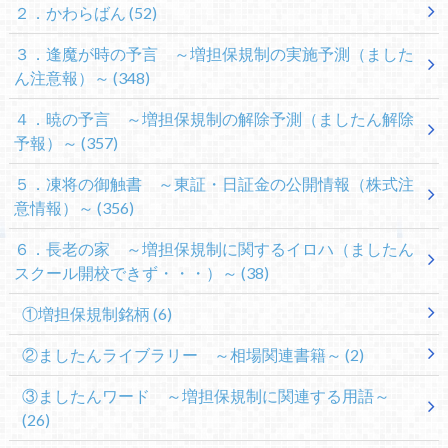
２．かわらばん
(52)
３．逢魔が時の予言 ～増担保規制の実施予測（ました
ん注意報）～
(348)
４．暁の予言 ～増担保規制の解除予測（ましたん解除
予報）～
(357)
５．凍将の御触書 ～東証・日証金の公開情報（株式注
意情報）～
(356)
６．長老の家 ～増担保規制に関するイロハ（ましたん
スクール開校できず・・・）～
(38)
①増担保規制銘柄
(6)
②ましたんライブラリー ～相場関連書籍～
(2)
③ましたんワード ～増担保規制に関連する用語～
(26)