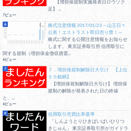
【増担保規制実施発表日ロウソク
足】 ...
7ビュー
株式注意情報 2017/01/23 ～山王日々
公表！エストラスト即日売り禁！～
株式に関する公開注意情報をお知らせ
します。 東京証券取引所 信用取引に
関する規制（増担保金徴収措置...
6ビュー
７．増担保規制解除日大引け 【上位
５０銘柄】
【増担保規制解除日大引け】 増担保
規制の解除が発表された日の終値
と、...
6ビュー
信用取引売買比率基準
「しんようとりひきばいばいひりつ
きじゅん」 東京証券取引所がガイドラ