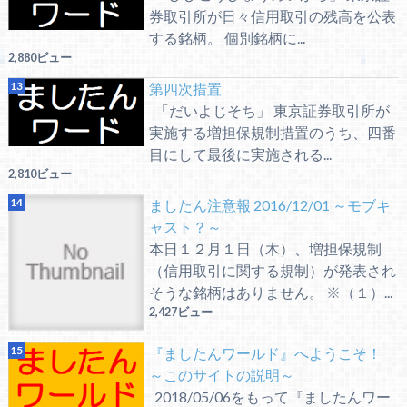
券取引所が日々信用取引の残高を公表
する銘柄。 個別銘柄に...
2,880ビュー
第四次措置
「だいよじそち」 東京証券取引所が
実施する増担保規制措置のうち、四番
目にして最後に実施される...
2,810ビュー
ましたん注意報 2016/12/01 ～モブキ
ャスト？～
本日１２月１日（木）、増担保規制
（信用取引に関する規制）が発表され
そうな銘柄はありません。 ※（１）...
2,427ビュー
『ましたんワールド』へようこそ！
～このサイトの説明～
2018/05/06をもって『ましたんワー