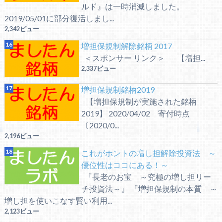
ルド』は一時消滅しました。
2019/05/01に部分復活しまし...
2,342ビュー
増担保規制解除銘柄 2017
＜スポンサー リンク＞ 【増担...
2,337ビュー
増担保規制銘柄2019
【増担保規制が実施された銘柄
2019】 2020/04/02 寄付時点
〔2020/0...
2,196ビュー
これがホントの増し担解除投資法 ～
優位性はココにある！～
『長老のお宝 ～究極の増し担リー
チ投資法～』 『増担保規制の本質 ～
増し担を使いこなす賢い利用...
2,123ビュー