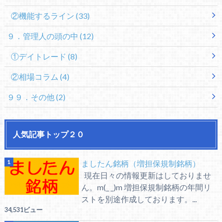
②機能するライン
(33)
９．管理人の頭の中
(12)
①デイトレード
(8)
②相場コラム
(4)
９９．その他
(2)
人気記事トップ２０
ましたん銘柄（増担保規制銘柄）
現在日々の情報更新はしておりませ
ん。m(_ _)m 増担保規制銘柄の年間リ
ストを別途作成しております。...
34,531ビュー