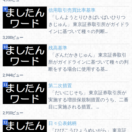
信用取引売買比率基準
「しんようとりひきばいばいひりつ
きじゅん」 東京証券取引所がガイドラ
インに基づいて種々の判断...
3,200ビュー
残高基準
「ざんだかきじゅん」 東京証券取引
所がガイドラインに基づいて種々の判
断をする場合に使用する基...
2,944ビュー
第二次措置
「だいにじそち」 東京証券取引所が
実施する増担保規制措置のうち、二番
目に実施される措置。 ...
2,910ビュー
日々公表銘柄
「ひびこうひょうめいがら」 東京証