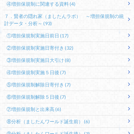
④増担保規制に関連する資料
(4)
７．賢者の隠れ家（ましたんラボ） ～増担保規制の統
計データ・分析～
(93)
①増担保規制実施日前日
(17)
②増担保規制実施日寄付き
(32)
③増担保規制実施日大引け
(8)
④増担保規制実施５日後
(7)
⑤増担保規制解除日寄付き
(7)
⑥増担保規制解除５日後
(7)
⑦増担保規制と出来高
(6)
⑧分析（ましたんワールド誕生前）
(6)
⑨分析（ましたんワールド誕生後）
(3)