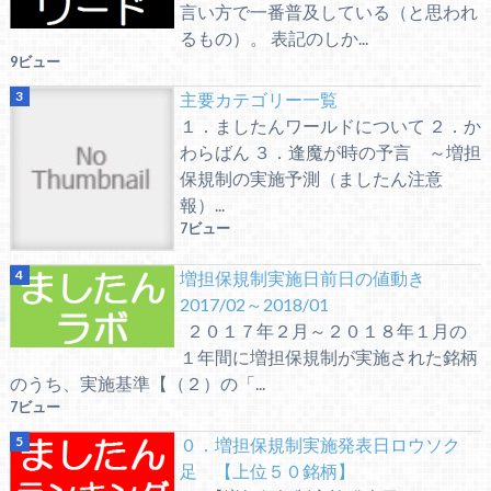
言い方で一番普及している（と思われ
るもの）。 表記のしか...
9ビュー
主要カテゴリー一覧
１．ましたんワールドについて ２．か
わらばん ３．逢魔が時の予言 ～増担
保規制の実施予測（ましたん注意
報）...
7ビュー
増担保規制実施日前日の値動き
2017/02～2018/01
２０１７年２月～２０１８年１月の
１年間に増担保規制が実施された銘柄
のうち、実施基準【（２）の「...
7ビュー
０．増担保規制実施発表日ロウソク
足 【上位５０銘柄】