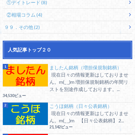
①デイトレード
(8)
②相場コラム
(4)
９９．その他
(2)
人気記事トップ２０
ましたん銘柄（増担保規制銘柄）
現在日々の情報更新はしておりませ
ん。m(_ _)m 増担保規制銘柄の年間リ
ストを別途作成しております。...
34,530ビュー
こうほ銘柄（日々公表銘柄）
現在日々の情報更新はしておりませ
ん。m(_ _)m 【日々公表銘柄】 2...
21,142ビュー