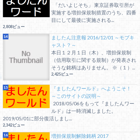
「だいよじそち」 東京証券取引所が
実施する増担保規制措置のうち、四番
目にして最後に実施される...
2,808ビュー
ましたん注意報 2016/12/01 ～モブキ
ャスト？～
本日１２月１日（木）、増担保規制
（信用取引に関する規制）が発表され
そうな銘柄はありません。 ※（１）...
2,425ビュー
『ましたんワールド』へようこそ！
～このサイトの説明～
2018/05/06をもって『ましたんワー
ルド』は一時消滅しました。
2019/05/01に部分復活しまし...
2,342ビュー
増担保規制解除銘柄 2017