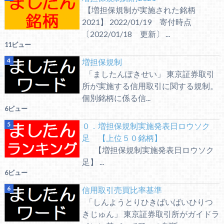
【増担保規制が実施された銘柄
2021】 2022/01/19 寄付時点
〔2022/01/18 更新〕 ...
11ビュー
増担保規制
「ましたんぽきせい」 東京証券取引
所が実施する信用取引に関する規制。
個別銘柄に係る信...
6ビュー
０．増担保規制実施発表日ロウソク
足 【上位５０銘柄】
【増担保規制実施発表日ロウソク
足】 ...
6ビュー
信用取引売買比率基準
「しんようとりひきばいばいひりつ
きじゅん」 東京証券取引所がガイドラ