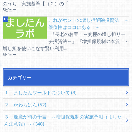
のうち、実施基準【（２）の「...
5ビュー
これがホントの増し担解除投資法 ～
優位性はココにある！～
『長老のお宝 ～究極の増し担リー
チ投資法～』 『増担保規制の本質 ～
増し担を使いこなす賢い利用...
5ビュー
カテゴリー
１．ましたんワールドについて
(8)
２．かわらばん
(52)
３．逢魔が時の予言 ～増担保規制の実施予測（ました
ん注意報）～
(348)