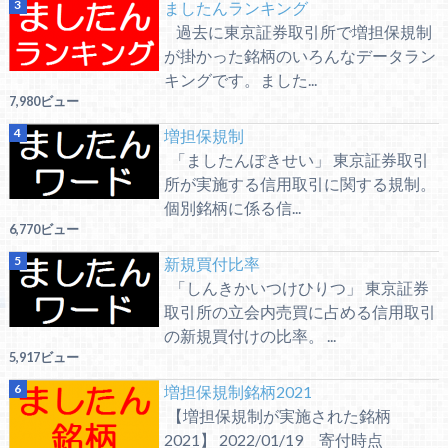
ましたんランキング
過去に東京証券取引所で増担保規制
が掛かった銘柄のいろんなデータラン
キングです。ました...
7,980ビュー
増担保規制
「ましたんぽきせい」 東京証券取引
所が実施する信用取引に関する規制。
個別銘柄に係る信...
6,770ビュー
新規買付比率
「しんきかいつけひりつ」 東京証券
取引所の立会内売買に占める信用取引
の新規買付けの比率。 ...
5,917ビュー
増担保規制銘柄2021
【増担保規制が実施された銘柄
2021】 2022/01/19 寄付時点