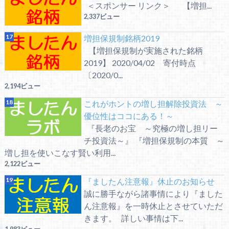
＜スポンサー リンク＞ 【増担...
2,337ビュー
増担保規制銘柄2019
【増担保規制が実施された銘柄
2019】 2020/04/02 寄付時点
〔2020/0...
2,194ビュー
これがホントの増し担解除投資法 ～
優位性はココにある！～
『長老のお宝 ～究極の増し担リー
チ投資法～』 『増担保規制の本質 ～
増し担を使いこなす賢い利用...
2,122ビュー
『ましたん注意報』休止のお知らせ
誠に勝手ながら諸事情により『ました
ん注意報』を一時休止とさせていただ
きます。 詳しい事情は下...
1,983ビュー