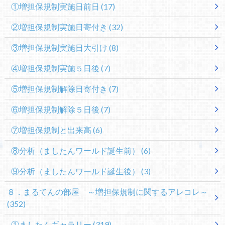
①増担保規制実施日前日
(17)
②増担保規制実施日寄付き
(32)
③増担保規制実施日大引け
(8)
④増担保規制実施５日後
(7)
⑤増担保規制解除日寄付き
(7)
⑥増担保規制解除５日後
(7)
⑦増担保規制と出来高
(6)
⑧分析（ましたんワールド誕生前）
(6)
⑨分析（ましたんワールド誕生後）
(3)
８．まるてんの部屋 ～増担保規制に関するアレコレ～
(352)
①ましたんギャラリー
(319)