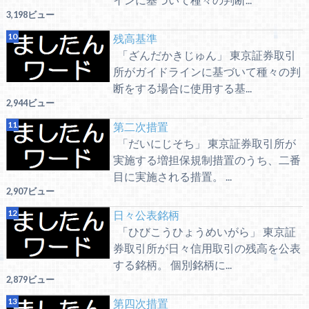
3,198ビュー
残高基準
「ざんだかきじゅん」 東京証券取引
所がガイドラインに基づいて種々の判
断をする場合に使用する基...
2,944ビュー
第二次措置
「だいにじそち」 東京証券取引所が
実施する増担保規制措置のうち、二番
目に実施される措置。 ...
2,907ビュー
日々公表銘柄
「ひびこうひょうめいがら」 東京証
券取引所が日々信用取引の残高を公表
する銘柄。 個別銘柄に...
2,879ビュー
第四次措置