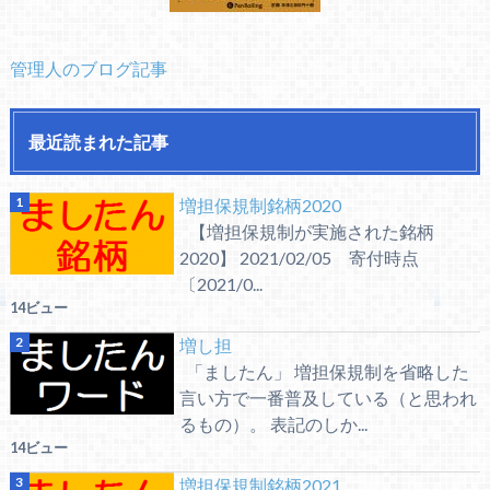
管理人のブログ記事
最近読まれた記事
増担保規制銘柄2020
【増担保規制が実施された銘柄
2020】 2021/02/05 寄付時点
〔2021/0...
14ビュー
増し担
「ましたん」 増担保規制を省略した
言い方で一番普及している（と思われ
るもの）。 表記のしか...
14ビュー
増担保規制銘柄2021