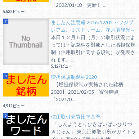
〔2022/01/18 更新〕 ...
5,538ビュー
ましたん注意報 2016/12/05 ～フジプ
レアム、Ｊストリーム、花月園観光～
本日１２月５日（月）の取引状況によ
っては下記銘柄を対象とした増担保規
制（信用取引に関する規制）が発表さ
れます。...
5,127ビュー
増担保規制銘柄2020
【増担保規制が実施された銘柄
2020】 2021/02/05 寄付時点
〔2021/0...
4,512ビュー
信用取引売買比率基準
「しんようとりひきばいばいひりつ
きじゅん」 東京証券取引所がガイドラ
インに基づいて種々の判断...