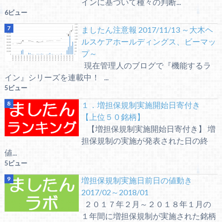
インに基づいて種々の判断...
6ビュー
ましたん注意報 2017/11/13 ～大木ヘ
ルスケアホールディングス、ビーマッ
プ～
現在管理人のブログで『機能するラ
イン』シリーズを連載中！ ...
5ビュー
１．増担保規制実施開始日寄付き
【上位５０銘柄】
【増担保規制実施開始日寄付き】 増
担保規制の実施が発表された日の終
値...
5ビュー
増担保規制実施日前日の値動き
2017/02～2018/01
２０１７年２月～２０１８年１月の
１年間に増担保規制が実施された銘柄