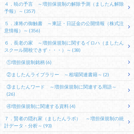
４．暁の予言 ～増担保規制の解除予測（ましたん解除
予報）～
(357)
５．凍将の御触書 ～東証・日証金の公開情報（株式注
意情報）～
(356)
６．長老の家 ～増担保規制に関するイロハ（ましたん
スクール開校できず・・・）～
(38)
①増担保規制銘柄
(6)
②ましたんライブラリー ～相場関連書籍～
(2)
③ましたんワード ～増担保規制に関連する用語～
(26)
④増担保規制に関連する資料
(4)
７．賢者の隠れ家（ましたんラボ） ～増担保規制の統
計データ・分析～
(93)